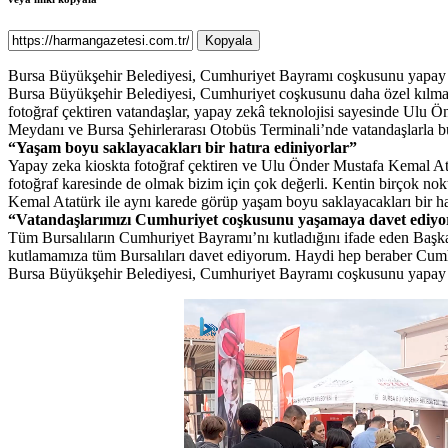
Kopyala
Bursa Büyükşehir Belediyesi, Cumhuriyet Bayramı coşkusunu yapay zek
Bursa Büyükşehir Belediyesi, Cumhuriyet coşkusunu daha özel kılmak ve
fotoğraf çektiren vatandaşlar, yapay zekâ teknolojisi sayesinde Ul
Meydanı ve Bursa Şehirlerarası Otobüs Terminali’nde vatandaşlarla 
“Yaşam boyu saklayacakları bir hatıra ediniyorlar”
Yapay zeka kioskta fotoğraf çektiren ve Ulu Önder Mustafa Kemal Ata
fotoğraf karesinde de olmak bizim için çok değerli. Kentin birçok nok
Kemal Atatürk ile aynı karede görüp yaşam boyu saklayacakları bir hat
“Vatandaşlarımızı Cumhuriyet coşkusunu yaşamaya davet ediy
Tüm Bursalıların Cumhuriyet Bayramı’nı kutladığını ifade eden Başk
kutlamamıza tüm Bursalıları davet ediyorum. Haydi hep beraber Cum
Bursa Büyükşehir Belediyesi, Cumhuriyet Bayramı coşkusunu yapay zek