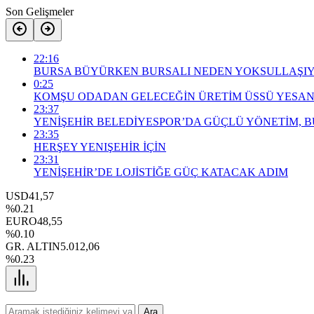
Son Gelişmeler
22:16
BURSA BÜYÜRKEN BURSALI NEDEN YOKSULLAŞI
0:25
KOMŞU ODADAN GELECEĞİN ÜRETİM ÜSSÜ YESAN
23:37
YENİŞEHİR BELEDİYESPOR’DA GÜÇLÜ YÖNETİM, 
23:35
HERŞEY YENIŞEHİR İÇİN
23:31
YENİŞEHİR’DE LOJİSTİĞE GÜÇ KATACAK ADIM
USD
41,57
%0.21
EURO
48,55
%0.10
GR. ALTIN
5.012,06
%0.23
Ara