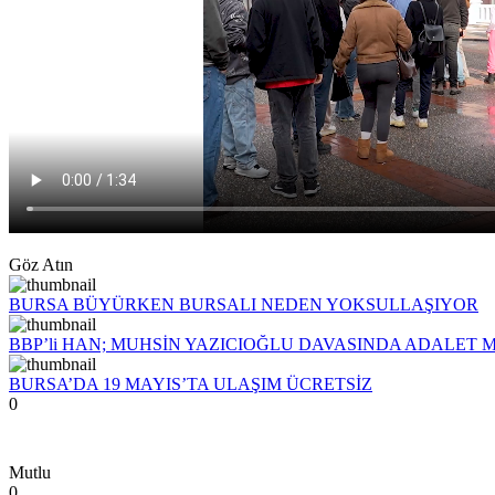
Göz Atın
BURSA BÜYÜRKEN BURSALI NEDEN YOKSULLAŞIYOR
BBP’li HAN; MUHSİN YAZICIOĞLU DAVASINDA ADALET 
BURSA’DA 19 MAYIS’TA ULAŞIM ÜCRETSİZ
0
Mutlu
0