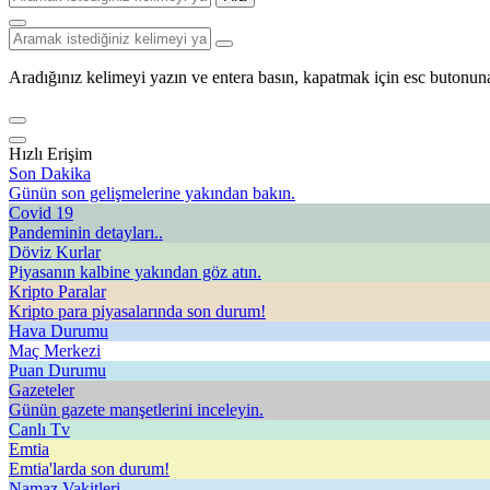
Aradığınız kelimeyi yazın ve entera basın, kapatmak için esc butonuna
Hızlı Erişim
Son Dakika
Günün son gelişmelerine yakından bakın.
Covid 19
Pandeminin detayları..
Döviz Kurlar
Piyasanın kalbine yakından göz atın.
Kripto Paralar
Kripto para piyasalarında son durum!
Hava Durumu
Maç Merkezi
Puan Durumu
Gazeteler
Günün gazete manşetlerini inceleyin.
Canlı Tv
Emtia
Emtia'larda son durum!
Namaz Vakitleri