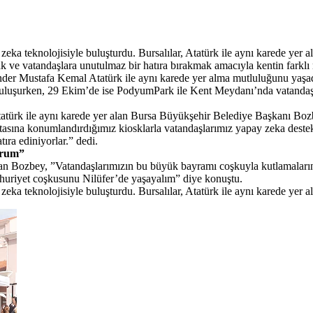
a teknolojisiyle buluşturdu. Bursalılar, Atatürk ile aynı karede yer a
 vatandaşlara unutulmaz bir hatıra bırakmak amacıyla kentin farklı nok
u Önder Mustafa Kemal Atatürk ile aynı karede yer alma mutluluğunu y
buluşurken, 29 Ekim’de ise PodyumPark ile Kent Meydanı’nda vatandaşl
türk ile aynı karede yer alan Bursa Büyükşehir Belediye Başkanı Bozb
tasına konumlandırdığımız kiosklarla vatandaşlarımız yapay zeka destekl
ıra ediniyorlar.” dedi.
orum”
an Bozbey, ”Vatandaşlarımızın bu büyük bayramı coşkuyla kutlamaların
huriyet coşkusunu Nilüfer’de yaşayalım” diye konuştu.
a teknolojisiyle buluşturdu. Bursalılar, Atatürk ile aynı karede yer a