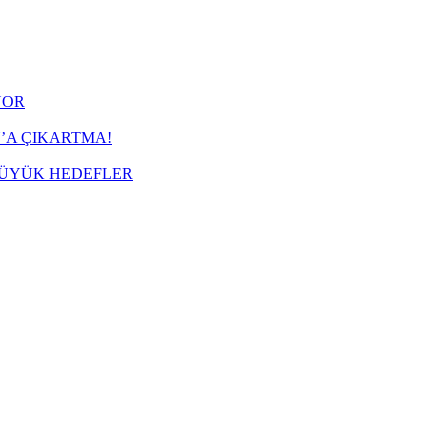
YOR
’A ÇIKARTMA!
BÜYÜK HEDEFLER