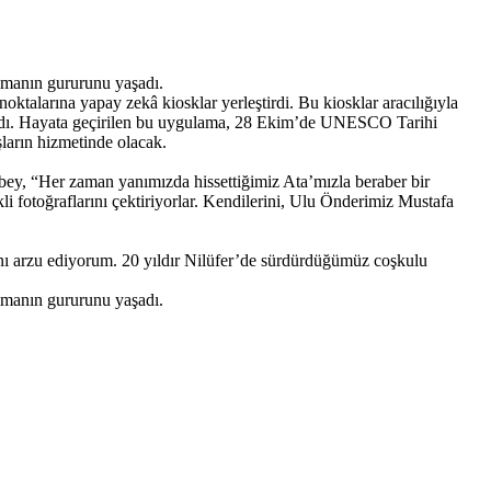
lmanın gururunu yaşadı.
talarına yapay zekâ kiosklar yerleştirdi. Bu kiosklar aracılığıyla
aşadı. Hayata geçirilen bu uygulama, 28 Ekim’de UNESCO Tarihi
arın hizmetinde olacak.
ey, “Her zaman yanımızda hissettiğimiz Ata’mızla beraber bir
i fotoğraflarını çektiriyorlar. Kendilerini, Ulu Önderimiz Mustafa
ı arzu ediyorum. 20 yıldır Nilüfer’de sürdürdüğümüz coşkulu
lmanın gururunu yaşadı.