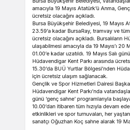
Bursa Büyükşehir Belediyesi, vatandaşlar
amacıyla 19 Mayıs Atatürk’ü Anma, Gençli
ücretsiz olacağını açıkladı.
Bursa Büyükşehir Belediyesi, 19 Mayıs A
23.59’a kadar BursaRay, tramvay ve tüm 
ücretsiz olacağını açıkladı. Bursalıların 
ulaşabilmesi amacıyla da 19 Mayıs’ı 20 
01.00’e kadar uzatıldı. 19 Mayıs Salı gün
Hüdavendigar Kent Parkı arasında ücretsiz
15.30’da BUÜ Yurtlar Bölgesi’nden Hüdav
için ücretsiz ulaşım sağlanacak.
Gençlik ve Spor Hizmetleri Dairesi Başkan
Hüdavendigar Kent Parkı’nda vatandaşla
günü ‘genç sahne’ programlarıyla başlaya
10.00’dan itibaren tüm hızıyla devam edec
etkinlikleri ve spor turnuvaları, her yaşt
sanatçı Oğuzhan Koç sahne alarak 19 Ma