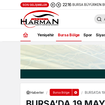
22:16
BURSA BÜYÜRKEN B
SON GELIŞMELER
Yenişehir
Bursa Bölge
Spor
Siya
Haberler
BURSA’DA 19
Bursa Bölge
BURSA’DA 19 MAY