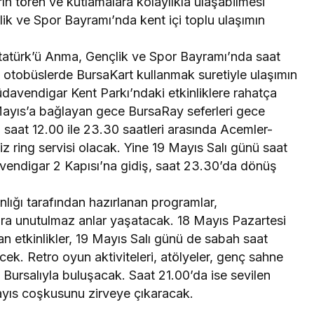
ın tören ve kutlamalara kolaylıkla ulaşabilmesi
k ve Spor Bayramı’nda kent içi toplu ulaşımın
tatürk’ü Anma, Gençlik ve Spor Bayramı’nda saat
otobüslerde BursaKart kullanmak suretiyle ulaşımın
Hüdavendigar Kent Parkı’ndaki etkinliklere rahatça
Mayıs’a bağlayan gece BursaRay seferleri gece
ü saat 12.00 ile 23.30 saatleri arasında Acemler-
 ring servisi olacak. Yine 19 Mayıs Salı günü saat
endigar 2 Kapısı’na gidiş, saat 23.30’da dönüş
lığı tarafından hazırlanan programlar,
ra unutulmaz anlar yaşatacak. 18 Mayıs Pazartesi
n etkinlikler, 19 Mayıs Salı günü de sabah saat
ek. Retro oyun aktiviteleri, atölyeler, genç sahne
an Bursalıyla buluşacak. Saat 21.00’da ise sevilen
yıs coşkusunu zirveye çıkaracak.