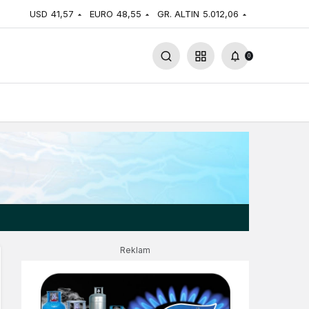
USD
41,57
EURO
48,55
GR. ALTIN
5.012,06
0
Reklam