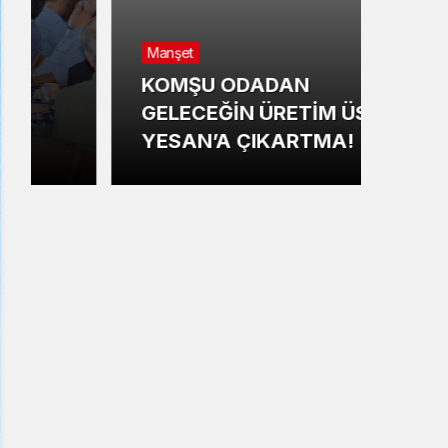
Manş
Manşet
YEN
KOMŞU ODADAN
BEL
GELECEĞİN ÜRETİM ÜSSÜ
YÖN
YESAN’A ÇIKARTMA!
HED