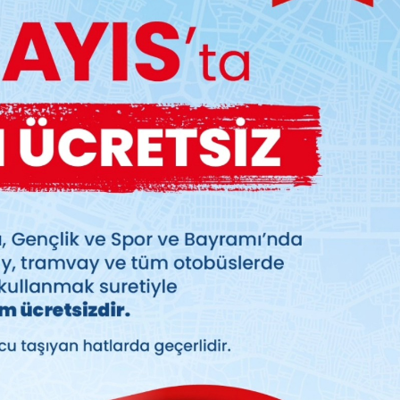
Bursa Bölge
BURSA BÜYÜRKEN
BURSALI NEDEN
YOKSULLAŞIYOR