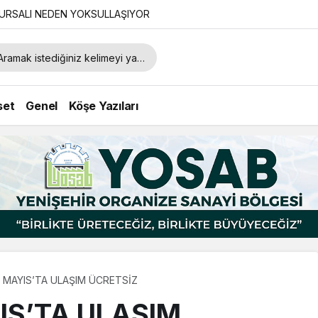
URSALI NEDEN YOKSULLAŞIYOR
set
Genel
Köşe Yazıları
 MAYIS’TA ULAŞIM ÜCRETSİZ
IS’TA ULAŞIM