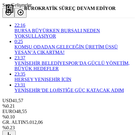
Son Gelişmeler
BÜROKRATİK SÜREÇ DEVAM EDİYOR
22:16
Yorum Yap
Paylaş
BURSA BÜYÜRKEN BURSALI NEDEN
YOKSULLAŞIYOR
0:25
KOMŞU ODADAN GELECEĞİN ÜRETİM ÜSSÜ
YESAN’A ÇIKARTMA!
23:37
YENİŞEHİR BELEDİYESPOR’DA GÜÇLÜ YÖNETİM,
BÜYÜK HEDEFLER
23:35
HERŞEY YENIŞEHİR İÇİN
23:31
YENİŞEHİR’DE LOJİSTİĞE GÜÇ KATACAK ADIM
USD
41,57
%0.21
EURO
48,55
%0.10
GR. ALTIN
5.012,06
%0.23