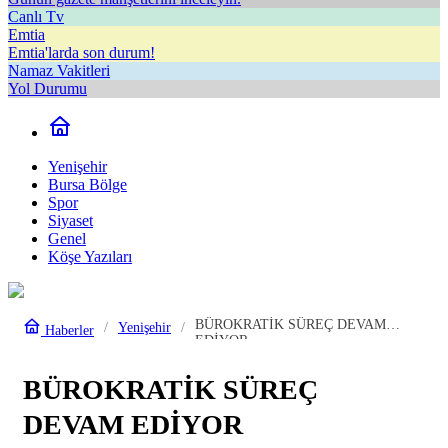
Canlı Tv
Emtia
Emtia'larda son durum!
Namaz Vakitleri
Yol Durumu
Yenişehir
Bursa Bölge
Spor
Siyaset
Genel
Köşe Yazıları
BÜROKRATİK SÜREÇ DEVAM
Yenişehir
Haberler
EDİYOR
BÜROKRATİK SÜREÇ
DEVAM EDİYOR