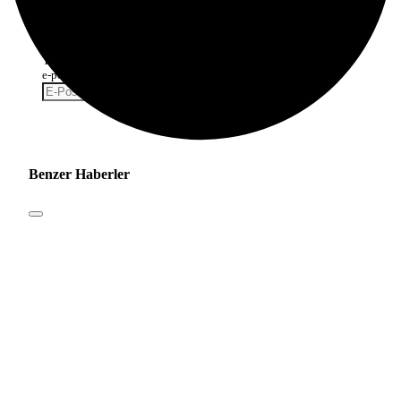
Abone Olabilirsin
Yeni haberlerden haberdar olmak için fırsatı kaçırma ve ücretsiz
e-posta aboneliğini hemen başlat.
Abone Ol
Benzer Haberler