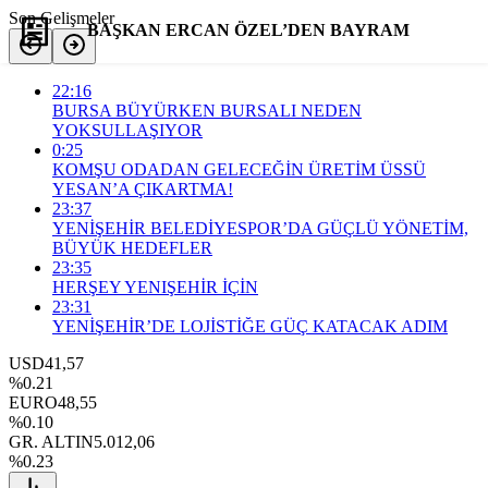
Son Gelişmeler
BAŞKAN ERCAN ÖZEL’DEN BAYRAM
MESAJI
22:16
BURSA BÜYÜRKEN BURSALI NEDEN
YOKSULLAŞIYOR
0:25
Yorum Yap
Paylaş
KOMŞU ODADAN GELECEĞİN ÜRETİM ÜSSÜ
YESAN’A ÇIKARTMA!
23:37
YENİŞEHİR BELEDİYESPOR’DA GÜÇLÜ YÖNETİM,
BÜYÜK HEDEFLER
23:35
HERŞEY YENIŞEHİR İÇİN
23:31
YENİŞEHİR’DE LOJİSTİĞE GÜÇ KATACAK ADIM
USD
41,57
%0.21
EURO
48,55
%0.10
GR. ALTIN
5.012,06
%0.23