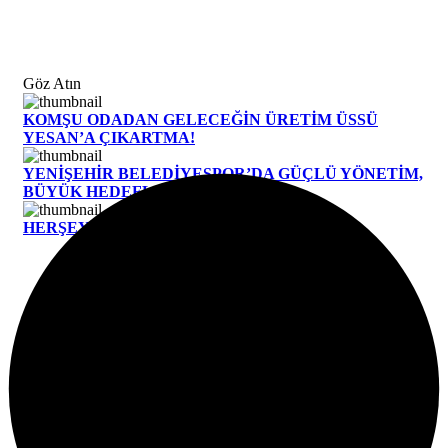
Göz Atın
KOMŞU ODADAN GELECEĞİN ÜRETİM ÜSSÜ
YESAN’A ÇIKARTMA!
YENİŞEHİR BELEDİYESPOR’DA GÜÇLÜ YÖNETİM,
BÜYÜK HEDEFLER
HERŞEY YENIŞEHİR İÇİN
0
0
0
0
0
Tamamen Ücretsiz Olarak Bültenimize