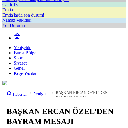
Canlı Tv
Emtia
Emtia'larda son durum!
Namaz Vakitleri
Yol Durumu
Yenişehir
Bursa Bölge
Spor
Siyaset
Genel
Köşe Yazıları
BAŞKAN ERCAN ÖZEL’DEN
Yenişehir
Haberler
BAYRAM MESAJI
BAŞKAN ERCAN ÖZEL’DEN
BAYRAM MESAJI