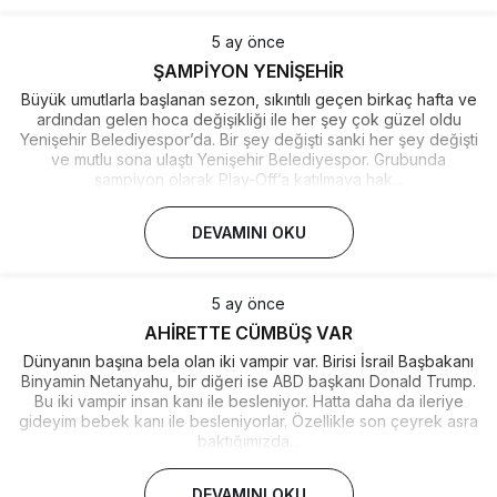
5 ay önce
ŞAMPİYON YENİŞEHİR
Büyük umutlarla başlanan sezon, sıkıntılı geçen birkaç hafta ve
ardından gelen hoca değişikliği ile her şey çok güzel oldu
Yenişehir Belediyespor’da. Bir şey değişti sanki her şey değişti
ve mutlu sona ulaştı Yenişehir Belediyespor. Grubunda
şampiyon olarak Play-Off’a katılmaya hak...
DEVAMINI OKU
5 ay önce
AHİRETTE CÜMBÜŞ VAR
Dünyanın başına bela olan iki vampir var. Birisi İsrail Başbakanı
Binyamin Netanyahu, bir diğeri ise ABD başkanı Donald Trump.
Bu iki vampir insan kanı ile besleniyor. Hatta daha da ileriye
gideyim bebek kanı ile besleniyorlar. Özellikle son çeyrek asra
baktığımızda...
DEVAMINI OKU