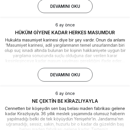
DEVAMINI OKU
6 ay önce
HÜKÜM GİYENE KADAR HERKES MASUMDUR
Hukukta masumiyet karinesi diye bir şey vardır. Onun da anlamı
‘Masumiyet karinesi, adil yargılanmanın temel unsurlarından biri
olup suç isnadı altında bulunan bir kişinin hakkaniyete uygun bir
yargılama sonucunda suçlu olduğuna dair verilen karar
kesinleşinceye kadar masum sayılması gerektiğini ifade eder....
DEVAMINI OKU
6 ay önce
NE ÇEKTİN BE KİRAZLIYAYLA
Cennetten bir köşeydin sen baş belası maden fabrikası gelene
kadar Kirazlıyayla. 36 yıllık meslek yaşamımda olumsuz haberin
yapılmadığı belki de tek köyüydün Yenişehir’in. Jandarma’nın
uğramadığı, sessiz, sakin, huzurlu bir o kadar da güzeldin baş
belası maden fabrikası gelene kadar. Tertemiz...