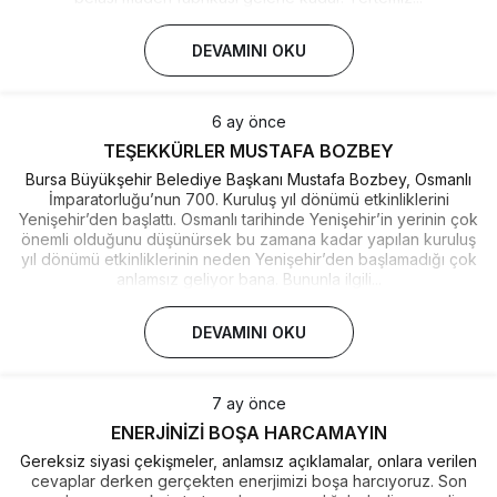
DEVAMINI OKU
6 ay önce
TEŞEKKÜRLER MUSTAFA BOZBEY
Bursa Büyükşehir Belediye Başkanı Mustafa Bozbey, Osmanlı
İmparatorluğu’nun 700. Kuruluş yıl dönümü etkinliklerini
Yenişehir’den başlattı. Osmanlı tarihinde Yenişehir’in yerinin çok
önemli olduğunu düşünürsek bu zamana kadar yapılan kuruluş
yıl dönümü etkinliklerinin neden Yenişehir’den başlamadığı çok
anlamsız geliyor bana. Bununla ilgili...
DEVAMINI OKU
7 ay önce
ENERJİNİZİ BOŞA HARCAMAYIN
Gereksiz siyasi çekişmeler, anlamsız açıklamalar, onlara verilen
cevaplar derken gerçekten enerjimizi boşa harcıyoruz. Son