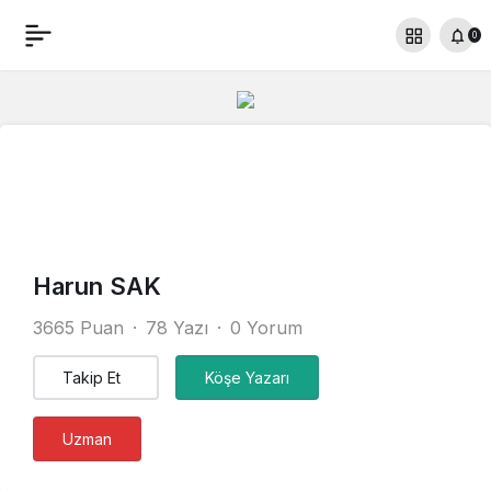
0
Harun SAK
3665 Puan
78 Yazı
0 Yorum
Takip Et
Köşe Yazarı
Uzman