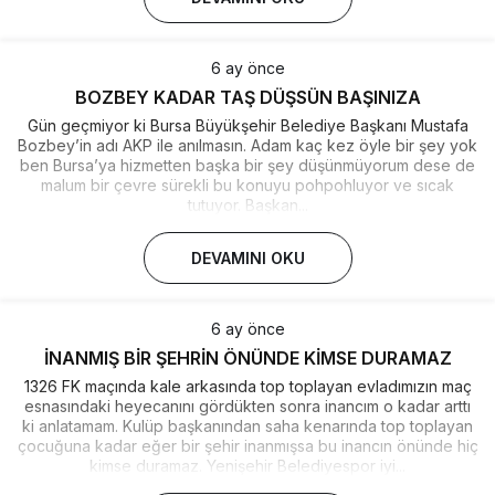
6 ay önce
BOZBEY KADAR TAŞ DÜŞSÜN BAŞINIZA
Gün geçmiyor ki Bursa Büyükşehir Belediye Başkanı Mustafa
Bozbey’in adı AKP ile anılmasın. Adam kaç kez öyle bir şey yok
ben Bursa’ya hizmetten başka bir şey düşünmüyorum dese de
malum bir çevre sürekli bu konuyu pohpohluyor ve sıcak
tutuyor. Başkan...
DEVAMINI OKU
6 ay önce
İNANMIŞ BİR ŞEHRİN ÖNÜNDE KİMSE DURAMAZ
1326 FK maçında kale arkasında top toplayan evladımızın maç
esnasındaki heyecanını gördükten sonra inancım o kadar arttı
ki anlatamam. Kulüp başkanından saha kenarında top toplayan
çocuğuna kadar eğer bir şehir inanmışsa bu inancın önünde hiç
kimse duramaz. Yenişehir Belediyespor iyi...