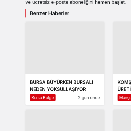
ve ücretsiz e-posta aboneliğini hemen başlat.
Benzer Haberler
BURSA BÜYÜRKEN BURSALI
KOMŞ
NEDEN YOKSULLAŞIYOR
ÜRET
ÇIKA
Bursa Bölge
2 gün önce
Manşe