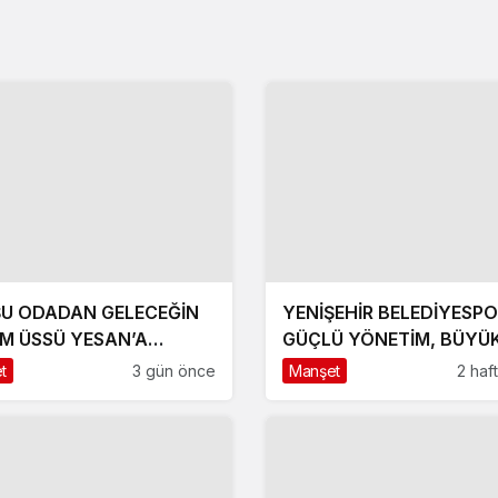
U ODADAN GELECEĞİN
YENİŞEHİR BELEDİYESP
İM ÜSSÜ YESAN’A
GÜÇLÜ YÖNETİM, BÜYÜ
RTMA!
HEDEFLER
t
3 gün önce
Manşet
2 haf