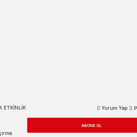
 ETKİNLİK
Yorum Yap
P
ABONE OL
açırma