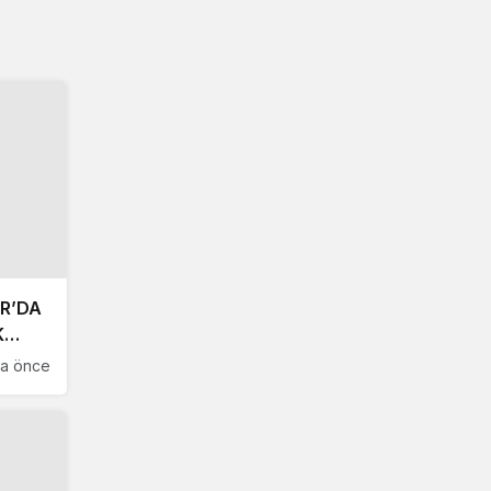
OR’DA
K
ta önce