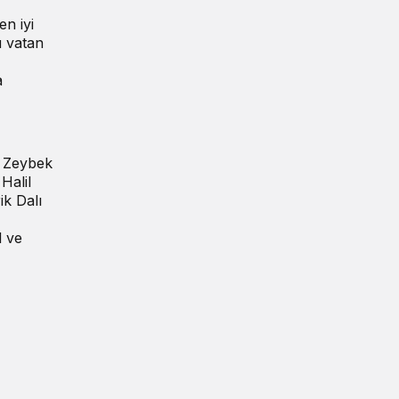
en iyi
u vatan
a
, Zeybek
Halil
k Dalı
l ve