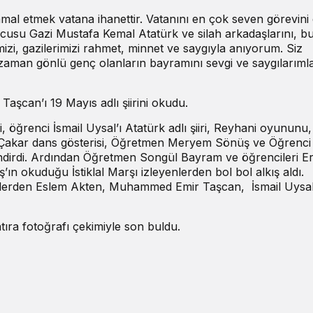
hmal etmek vatana ihanettir. Vatanını en çok seven görevini 
cusu Gazi Mustafa Kemal Atatürk ve silah arkadaşlarını, b
mizi, gazilerimizi rahmet, minnet ve saygıyla anıyorum. Siz
 zaman gönlü genç olanların bayramını sevgi ve saygılarıml
aşcan’ı 19 Mayıs adlı şiirini okudu.
, öğrenci İsmail Uysal’ı Atatürk adlı şiiri, Reyhani oyununu
 Çakar dans gösterisi, Öğretmen Meryem Sönüş ve Öğrenci 
dirdi. Ardından Öğretmen Songül Bayram ve öğrencileri Eri
ın okuduğu İstiklal Marşı izleyenlerden bol bol alkış aldı.
ilerden Eslem Akten, Muhammed Emir Taşcan, İsmail Uysa
tıra fotoğrafı çekimiyle son buldu.