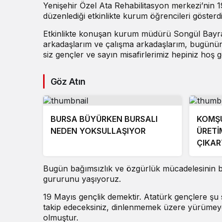
Yenişehir Özel Ata Rehabilitasyon merkezi’nin
düzenlediği etkinlikte kurum öğrencileri gösterd
Etkinlikte konuşan kurum müdürü Songül Bayra
arkadaşlarım ve çalışma arkadaşlarım, bugünün 
siz gençler ve sayın misafirlerimiz hepiniz hoş ge
Göz Atın
BURSA BÜYÜRKEN BURSALI
KOMŞ
NEDEN YOKSULLAŞIYOR
ÜRETİ
ÇIKAR
Bugün bağımsızlık ve özgürlük mücadelesinin ba
gururunu yaşıyoruz.
19 Mayıs gençlik demektir. Atatürk gençlere şu s
takip edeceksiniz, dinlenmemek üzere yürümeye
olmuştur.