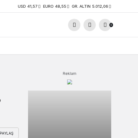
USD
41,57
EURO
48,55
GR. ALTIN
5.012,06
0
Reklam
e
PAYLAŞ