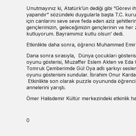
Unutmayınız ki, Atatürk’ün dediği gibi “Görevi i
yapandır” sözündeki duygularla başta T.C. kuru
için canlarını seve seve feda eden aziz şehitleri
gençlerimizin, geleceğimizin gençlerinin ve her
kutluyorum. Bayramımız kutlu olsun’ dedi.
Etkinlikte daha sonra, öğrenci Muhammed Emir T
Dana sonra sırasıyla, Dünya çocukları gösterisi
oyunu gösterisi, Muzaffer Eslem Akten ve Eda
Tomruk Çemberimde Gül Oya adlı şarkıyı seslen
oyunu gösterisini sundular. İbrahim Onur Kardaş’
Etkinlikte son olarak puzzle oyununda öğrenc
annelerini yarıştı.
Ömer Halisdemir Kültür merkezindeki etkinlik ha
0