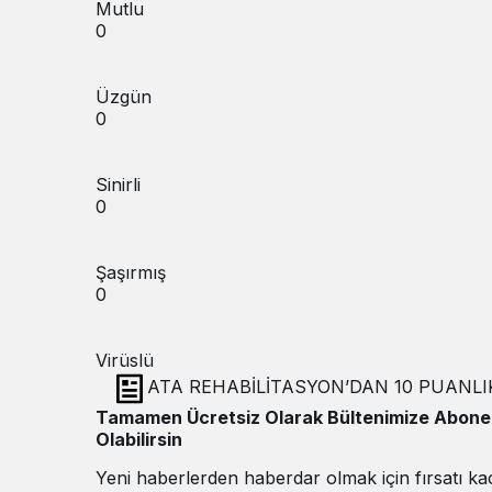
Mutlu
0
Üzgün
0
Sinirli
0
Şaşırmış
0
Virüslü
ATA REHABİLİTASYON’DAN 10 PUANLIK
Tamamen Ücretsiz Olarak Bültenimize Abone
Olabilirsin
Yeni haberlerden haberdar olmak için fırsatı k