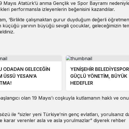
 19 Mayıs Atatürk’ü anma Gençlik ve Spor Bayramı nedeniyl
ikleri performansla izleyenlerin beğenisini kazandılar.
m, ‘Birlikte çalışmaktan gurur duyduğum değerli öğretme
küçüğü yarının büyüğü sevgili çocuklar, geleceğimizin tem
ldiniz.
U ODADAN GELECEĞİN
YENİŞEHİR BELEDİYESPO
M ÜSSÜ YESAN’A
GÜÇLÜ YÖNETİM, BÜYÜK
TMA!
HEDEFLER
şlangıcı olan 19 Mayıs’ı coşkuyla kutlamanın haklı ve onu
özü ile “sizler yeni Türkiye’nin genç evlatları, yorulsanız d
 karar verenler asla ve asla yorulmazlar” diyerek rehber