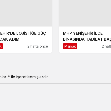
EHİR’DE LOJİSTİĞE GÜÇ
MHP YENİŞEHİR İLÇE
CAK ADIM
BİNASINDA TADİLAT BA
t
2 hafta önce
Manşet
2 haf
anlar
*
ile işaretlenmişlerdir