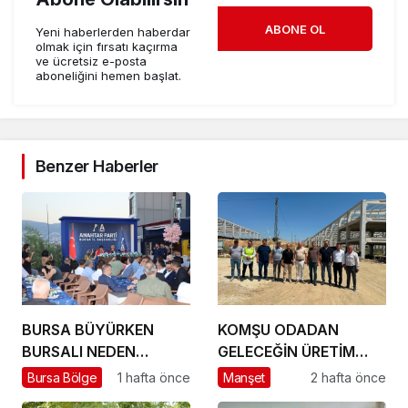
ABONE OL
Yeni haberlerden haberdar
olmak için fırsatı kaçırma
ve ücretsiz e-posta
aboneliğini hemen başlat.
Benzer Haberler
BURSA BÜYÜRKEN
KOMŞU ODADAN
BURSALI NEDEN
GELECEĞİN ÜRETİM
YOKSULLAŞIYOR
ÜSSÜ YESAN’A
Bursa Bölge
1 hafta önce
Manşet
2 hafta önce
ÇIKARTMA!