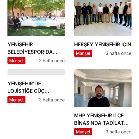
YENİŞEHİR
HERŞEY YENIŞEHİR İÇİN
BELEDİYESPOR’DA
Manşet
3 hafta önce
GÜÇLÜ YÖNETİM,
Manşet
3 hafta önce
BÜYÜK HEDEFLER
YENİŞEHİR’DE
LOJİSTİĞE GÜÇ
KATACAK ADIM
Manşet
3 hafta önce
MHP YENİŞEHİR İLÇE
BİNASINDA TADİLAT
BAŞLADI
Manşet
3 hafta önce