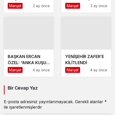
DAVETLİSİNİZ
Manşet
2 ay önce
Manşet
3 ay önce
BAŞKAN ERCAN
YENİŞEHİR ZAFER’E
ÖZEL: “ANKA KUŞU
KİLİTLENDİ
GİBİ KÜLLERİMİZDEN
Manşet
4 ay önce
Manşet
4 ay önce
YENİDEN
DOĞUYORUZ!”
Bir Cevap Yaz
E-posta adresiniz yayınlanmayacak.
Gerekli alanlar
*
ile işaretlenmişlerdir