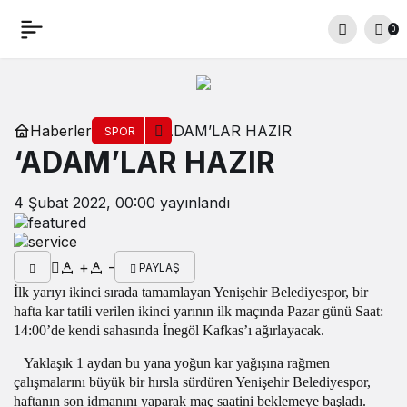
0
Haberler
‘ADAM’LAR HAZIR
SPOR
‘ADAM’LAR HAZIR
4 Şubat 2022, 00:00
yayınlandı
+
-
PAYLAŞ
İlk yarıyı ikinci sırada tamamlayan Yenişehir Belediyespor, bir
hafta kar tatili verilen ikinci yarının ilk maçında Pazar günü Saat:
14:00’de kendi sahasında İnegöl Kafkas’ı ağırlayacak.
Yaklaşık 1 aydan bu yana yoğun kar yağışına rağmen
çalışmalarını büyük bir hırsla sürdüren Yenişehir Belediyespor,
haftanın son idmanını yaparak maç saatini beklemeye başladı.