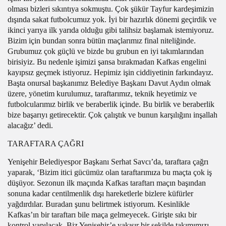
olması bizleri sıkıntıya sokmuştu. Çok şükür Tayfur kardeşimizin
dışında sakat futbolcumuz yok. İyi bir hazırlık dönemi geçirdik ve
ikinci yarıya ilk yarıda olduğu gibi talihsiz başlamak istemiyoruz.
Bizim için bundan sonra bütün maçlarımız final niteliğinde.
Grubumuz çok güçlü ve bizde bu grubun en iyi takımlarından
birisiyiz. Bu nedenle işimizi şansa bırakmadan Kafkas engelini
kayıpsız geçmek istiyoruz. Hepimiz işin ciddiyetinin farkındayız.
Başta onursal başkanımız Belediye Başkanı Davut Aydın olmak
üzere, yönetim kurulumuz, taraftarımız, teknik heyetimiz ve
futbolcularımız birlik ve beraberlik içinde. Bu birlik ve beraberlik
bize başarıyı getirecektir. Çok çalıştık ve bunun karşılığını inşallah
alacağız’ dedi.
TARAFTARA ÇAĞRI
Yenişehir Belediyespor Başkanı Serhat Savcı’da, taraftara çağrı
yaparak, ‘Bizim itici gücümüz olan taraftarımıza bu maçta çok iş
düşüyor. Sezonun ilk maçında Kafkas taraftarı maçın başından
sonuna kadar centilmenlik dışı hareketlerle bizlere küfürler
yağdırdılar. Buradan şunu belirtmek istiyorum. Kesinlikle
Kafkas’ın bir taraftarı bile maça gelmeyecek. Girişte sıkı bir
kontrol yapılacak. Biz Yenişehir’e yakışır bir şekilde takımımızı