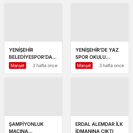
YENİŞEHİR
YENİŞEHİR’DE YAZ
BELEDİYESPOR’DA
SPOR OKULU
GÜÇLÜ YÖNETİM,
HEYECANI BAŞLADI
Manşet
2 hafta önce
Manşet
3 hafta önce
BÜYÜK HEDEFLER
ŞAMPİYONLUK
ERDAL ALEMDAR İLK
MAÇINA
İDMANINA ÇIKTI