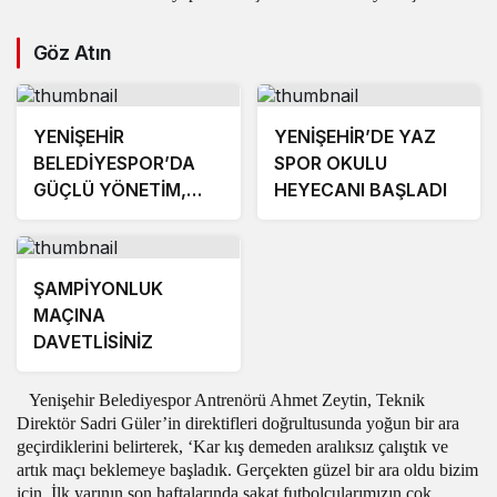
Göz Atın
YENİŞEHİR
YENİŞEHİR’DE YAZ
BELEDİYESPOR’DA
SPOR OKULU
GÜÇLÜ YÖNETİM,
HEYECANI BAŞLADI
BÜYÜK HEDEFLER
ŞAMPİYONLUK
MAÇINA
DAVETLİSİNİZ
Yenişehir Belediyespor Antrenörü Ahmet Zeytin, Teknik
Direktör Sadri Güler’in direktifleri doğrultusunda yoğun bir ara
geçirdiklerini belirterek, ‘Kar kış demeden aralıksız çalıştık ve
artık maçı beklemeye başladık. Gerçekten güzel bir ara oldu bizim
için. İlk yarının son haftalarında sakat futbolcularımızın çok