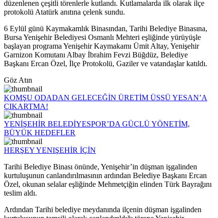
düzenlenen çeşitli törenlerle kutlandı. Kutlamalarda ilk olarak ilçe
protokolü Atatürk anıtına çelenk sundu.
6 Eylül günü Kaymakamlık Binasından, Tarihi Belediye Binasına,
Bursa Yenişehir Belediyesi Osmanlı Mehteri eşliğinde yürüyüşle
başlayan programa Yenişehir Kaymakamı Ümit Altay, Yenişehir
Garnizon Komutanı Albay İbrahim Fevzi Büğdüz, Belediye
Başkanı Ercan Özel, İlçe Protokolü, Gaziler ve vatandaşlar katıldı.
Göz Atın
KOMŞU ODADAN GELECEĞİN ÜRETİM ÜSSÜ YESAN’A
ÇIKARTMA!
YENİŞEHİR BELEDİYESPOR’DA GÜÇLÜ YÖNETİM,
BÜYÜK HEDEFLER
HERŞEY YENIŞEHİR İÇİN
Tarihi Belediye Binası önünde, Yenişehir’in düşman işgalinden
kurtuluşunun canlandırılmasının ardından Belediye Başkanı Ercan
Özel, okunan selalar eşliğinde Mehmetçiğin elinden Türk Bayrağını
teslim aldı.
Ardından Tarihi belediye meydanında ilçenin düşman işgalinden