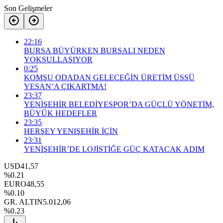
Son Gelişmeler
22:16
BURSA BÜYÜRKEN BURSALI NEDEN
YOKSULLAŞIYOR
0:25
KOMŞU ODADAN GELECEĞİN ÜRETİM ÜSSÜ
YESAN’A ÇIKARTMA!
23:37
YENİŞEHİR BELEDİYESPOR’DA GÜÇLÜ YÖNETİM,
BÜYÜK HEDEFLER
23:35
HERŞEY YENIŞEHİR İÇİN
23:31
YENİŞEHİR’DE LOJİSTİĞE GÜÇ KATACAK ADIM
USD
41,57
%0.21
EURO
48,55
%0.10
GR. ALTIN
5.012,06
%0.23