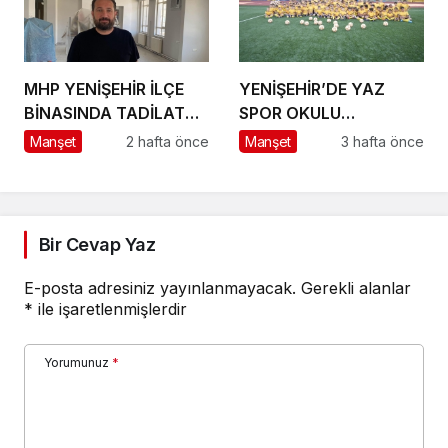
MHP YENİŞEHİR İLÇE
YENİŞEHİR’DE YAZ
BİNASINDA TADİLAT
SPOR OKULU
BAŞLADI
HEYECANI BAŞLADI
Manşet
2 hafta önce
Manşet
3 hafta önce
Bir Cevap Yaz
E-posta adresiniz yayınlanmayacak.
Gerekli alanlar
*
ile işaretlenmişlerdir
Yorumunuz
*