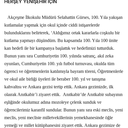
HERŞEY YENIŞEHİR İÇİN
Akçeşme İlkokulu Müdürü Selahattin Gürses, 100. Yıla yakışan
kutlamalar yapmak için okul içinde ciddi istişarelerde
bulunduklarını belirterek, ‘Aldığımız ortak kararlarla coşkulu bir
kutlama yapmayı düşündüm. Bu kapsamda 100. Yıla 100 ünite
kan hedefi ile bir kampanya başlattık ve hedefimizi tutturduk.
Bunun yanı sıra Cumhuriyetin 100. yılında satranç, akıl zeka
oyunları, Cumhuriyetin 100. yılı futbol turnuvası, okulda tüm
ögrenci ve öğretmenlerin katılımıyla bayram töreni, Öğretmenlerle
ve okul aile birliği üyeleri ile beraber 100. yıl ve tanışma
kahvaltısı ve Ankara gezisi tertip ettik. Ankara gezimizde, ilk
olaırak Anıtkabir’i ziyaret ettik.
Anıtkabir’de Anıtkabir subayının
eşliğinde okulumuz adına mozoleye çelenk sunduk ve
öğrencilerimiz karanfil sundular. Bunun yanı sıra eski meclis, yeni
meclis, yeni mecliste milletvekillerinin yemekhanesinde öğle
yemeği ve millet kütüphanesini ziyaret ettik. Ankara gezimize de