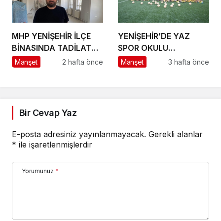
MHP YENİŞEHİR İLÇE
YENİŞEHİR’DE YAZ
BİNASINDA TADİLAT
SPOR OKULU
BAŞLADI
HEYECANI BAŞLADI
Manşet
2 hafta önce
Manşet
3 hafta önce
Bir Cevap Yaz
E-posta adresiniz yayınlanmayacak.
Gerekli alanlar
*
ile işaretlenmişlerdir
Yorumunuz
*