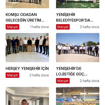
KOMŞU ODADAN
YENİŞEHİR
GELECEĞİN ÜRETİM
BELEDİYESPOR’DA
ÜSSÜ YESAN’A
GÜÇLÜ YÖNETİM,
Manşet
1 hafta önce
Manşet
2 hafta önce
ÇIKARTMA!
BÜYÜK HEDEFLER
HERŞEY YENIŞEHİR İÇİN
YENİŞEHİR’DE
LOJİSTİĞE GÜÇ
Manşet
2 hafta önce
KATACAK ADIM
Manşet
2 hafta önce