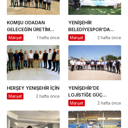
KOMŞU ODADAN
YENİŞEHİR
GELECEĞİN ÜRETİM
BELEDİYESPOR’DA
ÜSSÜ YESAN’A
GÜÇLÜ YÖNETİM,
Manşet
1 hafta önce
Manşet
2 hafta önce
ÇIKARTMA!
BÜYÜK HEDEFLER
HERŞEY YENIŞEHİR İÇİN
YENİŞEHİR’DE
LOJİSTİĞE GÜÇ
Manşet
2 hafta önce
KATACAK ADIM
Manşet
2 hafta önce