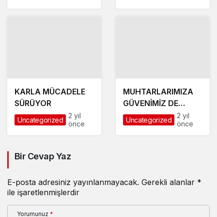
KARLA MÜCADELE
MUHTARLARIMIZA
SÜRÜYOR
GÜVENİMİZ DE
DESTEĞİMİZ DE
2 yıl
2 yıl
Uncategorized
Uncategorized
önce
önce
TAMDIR
Bir Cevap Yaz
E-posta adresiniz yayınlanmayacak.
Gerekli alanlar
*
ile işaretlenmişlerdir
Yorumunuz
*