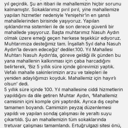
yıl geçirdik. Şu an itibari ile mahallemizin hiçbir sorunu
kalmamıştır. Sokaklarımız pırıl pırıl, yine mahallemize
yapılan hizmetler nedeniyle Yenişehir’in en şanslı
mahallelerinden birisinde yaşıyoruz. Yapılan
ışıklandırma sistemleri ile de son derece güvenli bir
mahallede yaşıyoruz. Başta muhtarımız Nasuh Aydın
olmak üzere emeği geçen herkese teşekkür ediyoruz.
Muhtarımıza desteğimiz tam. İnşallah 5yıl daha Nasuh
Aydın’la devam edeceğiz’ dediler.100. Yıl Mahallesi
Muhtarı Nasuh Aydın’da, göreve geldiği ilk günden bu
yana mahallenin kalkınması için çaba harcadığını
belirterek, ‘Biz 5 yıllık süre içinde görevimizi yaptık.
Vefalı mahalle sakinlerimizin arzu ve talepleri ile
yeniden adaylığımızı koyduk. Mahallemiz için hayırlı
olsun’ dedi.
5 yıllık süre içinde 100. Yıl mahallesine ciddi hizmetlerin
yapıldığını da dile getiren Muhtar Aydın, ‘Mahallemiz
camisinin içini komple çini yaptırdık. Ayrıca dış cephe
tamamen boyandı. Camimizin peyzaj düzenlemesi
yapıldı ve yapılan sondaj çalışması ile yeraltı suyu
çıkartıldı. Şu an mahallemizin tüm sokaklarında
tretuvar çalışması tamamlandı. Ertuğrulgazi sitesi önü,