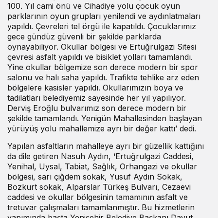
100. Yıl cami önü ve Cihadiye yolu çocuk oyun
parklarının oyun grupları yenilendi ve aydınlatmaları
yapıldı. Çevreleri tel örgü ile kapatıldı. Çocuklarımız
gece gündüz güvenli bir şekilde parklarda
oynayabiliyor. Okullar bölgesi ve Ertuğrulgazi Sitesi
çevresi asfalt yapıldı ve bisiklet yolları tamamlandı.
Yine okullar bölgemize son derece modern bir spor
salonu ve halı saha yapıldı. Trafikte tehlike arz eden
bölgelere kasisler yapıldı. Okullarımızın boya ve
tadilatları belediyemiz sayesinde her yıl yapılıyor.
Derviş Eroğlu bulvarımız son derece modern bir
şekilde tamamlandı. Yenigün Mahallesinden başlayan
yürüyüş yolu mahallemize ayrı bir değer kattı’ dedi.
Yapılan asfaltların mahalleye ayrı bir güzellik kattığını
da dile getiren Nasuh Aydın, ‘Ertuğrulgazi Caddesi,
Yenihal, Uysal, Tabiat, Sağlık, Orhangazi ve okullar
bölgesi, sarı çiğdem sokak, Yusuf Aydın Sokak,
Bozkurt sokak, Alparslar Türkeş Bulvarı, Cezaevi
caddesi ve okullar bölgesinin tamamının asfalt ve
tretuvar çalışmaları tamamlanmıştır. Bu hizmetlerin
yapımında başta Yenişehir Belediye Başkanı Davut