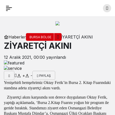
Haberler
ZİYARETÇİ AKINI
BURSA BÖLGE
ZİYARETÇİ AKINI
12 Aralık 2021, 00:00
yayınlandı
+
-
PAYLAŞ
Yenişehirli hemşehrimiz Oktay Ferik’in Bursa 2. Kitap Fuarındaki
standına adeta ziyaretçi akını vardı.
Ziyaretçi akını karşısında son derece duygulanan Oktay Ferik,
yaptığı açıklamada, ‘Bursa 2.Kitap Fuarını yoğun bir program ile
geride bıraktık. Standımızı ziyaret eden Osmangazi Belediye
Başkanı Mustafa Dündar’a, Osmangazi Ülkü Ocakları Başkanı