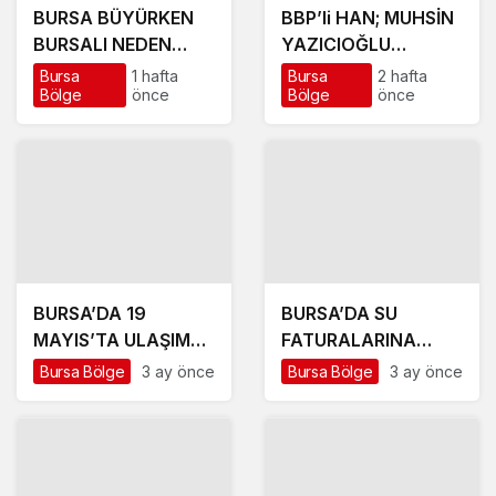
BURSA BÜYÜRKEN
BBP’li HAN; MUHSİN
BURSALI NEDEN
YAZICIOĞLU
YOKSULLAŞIYOR
DAVASINDA ADALET
Bursa
1 hafta
Bursa
2 hafta
Bölge
önce
Bölge
önce
MUTLAKA TECELLİ
EDECEKTİR
BURSA’DA 19
BURSA’DA SU
MAYIS’TA ULAŞIM
FATURALARINA
ÜCRETSİZ
İNDİRİM
Bursa Bölge
3 ay önce
Bursa Bölge
3 ay önce