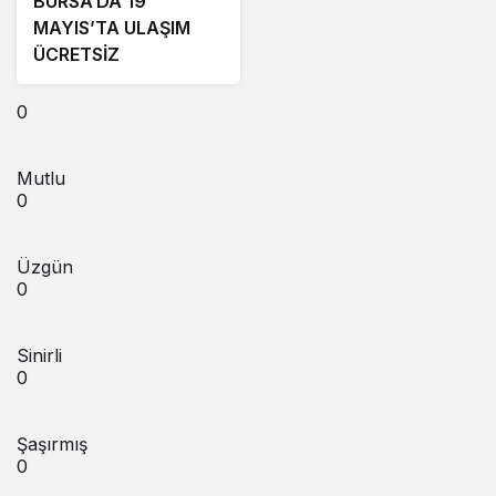
BURSA’DA 19
MAYIS’TA ULAŞIM
ÜCRETSİZ
0
Mutlu
0
Üzgün
0
Sinirli
0
Şaşırmış
0