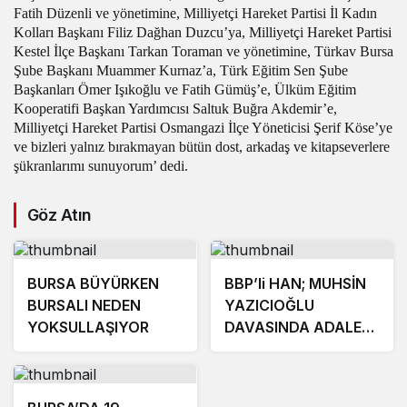
Fatih Düzenli ve yönetimine, Milliyetçi Hareket Partisi İl Kadın
Kolları Başkanı Filiz Dağhan Duzcu’ya, Milliyetçi Hareket Partisi
Kestel İlçe Başkanı Tarkan Toraman ve yönetimine, Türkav Bursa
Şube Başkanı Muammer Kurnaz’a, Türk Eğitim Sen Şube
Başkanları Ömer Işıkoğlu ve Fatih Gümüş’e, Ülküm Eğitim
Kooperatifi Başkan Yardımcısı Saltuk Buğra Akdemir’e,
Milliyetçi Hareket Partisi Osmangazi İlçe Yöneticisi Şerif Köse’ye
ve bizleri yalnız bırakmayan bütün dost, arkadaş ve kitapseverlere
şükranlarımı sunuyorum’ dedi.
Göz Atın
BURSA BÜYÜRKEN
BBP’li HAN; MUHSİN
BURSALI NEDEN
YAZICIOĞLU
YOKSULLAŞIYOR
DAVASINDA ADALET
MUTLAKA TECELLİ
EDECEKTİR