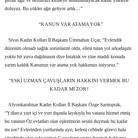
şartlar ağır ve derdimizi kimseye anlatılamayacak kadar yüklerle
doluyuz. Bu yükler ağır geliyor artık…”
“KANUN VAR ATAMA YOK”
Sivas Kadın Kolları İl Başkanı Ümmahan Uçar, “Evlendik
düzenim olmadı sağlık sorunlarım oldu, elimi tutan yol arkadaşım
yoktu bir yuva dağılmasın diye bıraktık ve yine maddi konuda
yarım kaldık Kanunun var atama yok hakkımızı istiyoruz.”
“ESKİ UZMAN ÇAVUŞLARIN HAKKINI VERMEK BU
KADAR MI ZOR?
Afyonkarahisar Kadın Kolları İl Başkanı Özge Sarıtoprak,
“Yıllarca yurt içi ve yurt dışında layıkıyla bu vatana hizmet etmiş
bu vatanın Öz evlatları olan eşlerimizin sesini duymak bu kadar
mı zor? Evlerinden yurtlarında ayrı, kefeni cebinde görevi hala
yüreğinde olan eski uzman Çavuşların sesini duymak haklarını