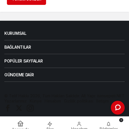
KURUMSAL
BAĞLANTILAR
POPÜLER SAYFALAR
GÜNDEME DAIR
© Telif Hakkı 2026, Tüm Hakları Saklıdır. Alt Yapı:
isimsepeti.NET
Yazarlarımız
Künye
Hesabım
Gizlilik politikası
İletişim
0
Akış
Hesabım
Bildirimler