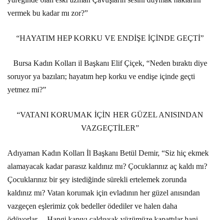
vermek bu kadar mı zor?”
“HAYATIM HEP KORKU VE ENDİŞE İÇİNDE GEÇTİ”
Bursa Kadın Kolları il Başkanı Elif Çiçek, “Neden bıraktı diye
soruyor ya bazıları; hayatım hep korku ve endişe içinde geçti
yetmez mi?”
“VATANI KORUMAK İÇİN HER GÜZEL ANISINDAN
VAZGEÇTİLER”
Adıyaman Kadın Kolları İl Başkanı Betül Demir, “Siz hiç ekmek
alamayacak kadar parasız kaldınız mı? Çocuklarınız aç kaldı mı?
Çocuklarınız bir şey istediğinde sürekli ertelemek zorunda
kaldınız mı? Vatan korumak için evladının her güzel anısından
vazgeçen eşlerimiz çok bedeller ödediler ve halen daha
ödüyorlar… Hangi kapıyı çaldıysak yüzümüze kapattılar hani