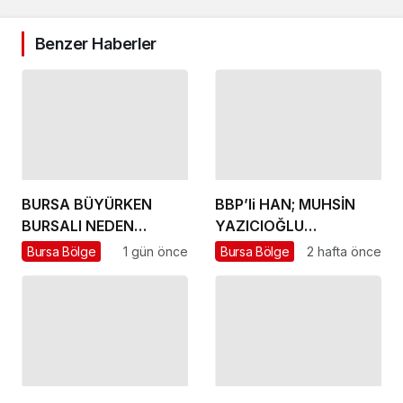
Benzer Haberler
BURSA BÜYÜRKEN
BBP’li HAN; MUHSİN
BURSALI NEDEN
YAZICIOĞLU
YOKSULLAŞIYOR
DAVASINDA ADALET
Bursa Bölge
1 gün önce
Bursa Bölge
2 hafta önce
MUTLAKA TECELLİ
EDECEKTİR