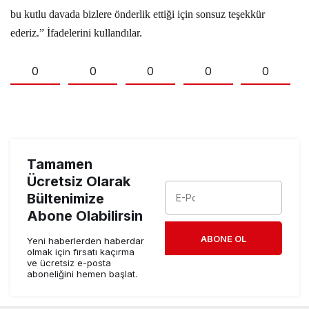
bu kutlu davada bizlere önderlik ettiği için sonsuz teşekkür
ederiz.” İfadelerini kullandılar.
0
0
0
0
0
Tamamen
Ücretsiz Olarak
Bültenimize
Abone Olabilirsin
ABONE OL
Yeni haberlerden haberdar
olmak için fırsatı kaçırma
ve ücretsiz e-posta
aboneliğini hemen başlat.