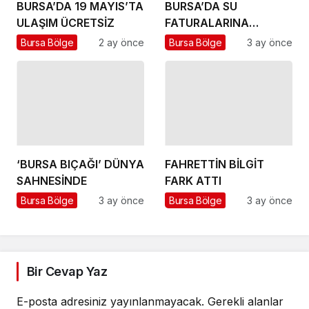
BURSA’DA 19 MAYIS’TA
BURSA’DA SU
ULAŞIM ÜCRETSİZ
FATURALARINA
İNDİRİM
Bursa Bölge
2 ay önce
Bursa Bölge
3 ay önce
‘BURSA BIÇAĞI’ DÜNYA
FAHRETTİN BİLGİT
SAHNESİNDE
FARK ATTI
Bursa Bölge
3 ay önce
Bursa Bölge
3 ay önce
Bir Cevap Yaz
E-posta adresiniz yayınlanmayacak.
Gerekli alanlar