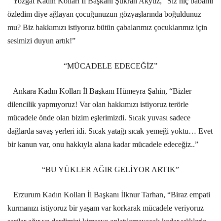
Yozgat Kadın Kolları İl Başkanı Şükran Akyüz, “Siz hiç babamı
özledim diye ağlayan çocuğunuzun gözyaşlarında boğuldunuz
mu? Biz hakkımızı istiyoruz bütün çabalarımız çocuklarımız için
sesimizi duyun artık!”
“MÜCADELE EDECEĞİZ”
Ankara Kadın Kolları İl Başkanı Hümeyra Şahin, “Bizler
dilencilik yapmıyoruz! Var olan hakkımızı istiyoruz terörle
mücadele önde olan bizim eşlerimizdi. Sıcak yuvası sadece
dağlarda savaş yerleri idi. Sıcak yatağı sıcak yemeği yoktu… Evet
bir kanun var, onu hakkıyla alana kadar mücadele edeceğiz..”
“BU YÜKLER AĞIR GELİYOR ARTIK”
Erzurum Kadın Kolları İl Başkanı İlknur Tarhan, “Biraz empati
kurmanızı istiyoruz bir yaşam var korkarak mücadele veriyoruz