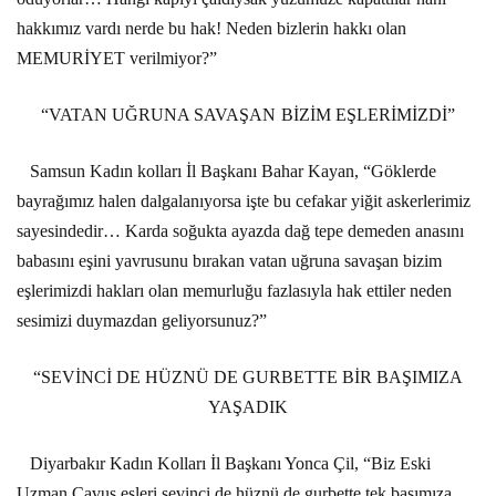
hakkımız vardı nerde bu hak! Neden bizlerin hakkı olan
MEMURİYET verilmiyor?”
“VATAN UĞRUNA SAVAŞAN BİZİM EŞLERİMİZDİ”
Samsun Kadın kolları İl Başkanı Bahar Kayan, “Göklerde
bayrağımız halen dalgalanıyorsa işte bu cefakar yiğit askerlerimiz
sayesindedir… Karda soğukta ayazda dağ tepe demeden anasını
babasını eşini yavrusunu bırakan vatan uğruna savaşan bizim
eşlerimizdi hakları olan memurluğu fazlasıyla hak ettiler neden
sesimizi duymazdan geliyorsunuz?”
“SEVİNCİ DE HÜZNÜ DE GURBETTE BİR BAŞIMIZA
YAŞADIK
Diyarbakır Kadın Kolları İl Başkanı Yonca Çil, “Biz Eski
Uzman Çavuş eşleri sevinci de hüznü de gurbette tek başımıza