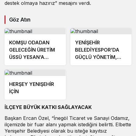
destek olmaya hazırız” mesajını verdi.
Göz Atın
KOMŞU ODADAN
YENİŞEHİR
GELECEĞİN ÜRETİM
BELEDİYESPOR’DA
ÜSSÜ YESAN’A
GÜÇLÜ YÖNETİM,
ÇIKARTMA!
BÜYÜK HEDEFLER
HERŞEY YENIŞEHİR
İÇİN
İLÇEYE BÜYÜK KATKI SAĞLAYACAK
Başkan Ercan Özel, “İnegöl Ticaret ve Sanayi Odamız,
ilçemizde bir fuar alanı yapmak istediğini belirtti. Elbette
Yenişehir Belediyesi olarak bu isteğe kayıtsız