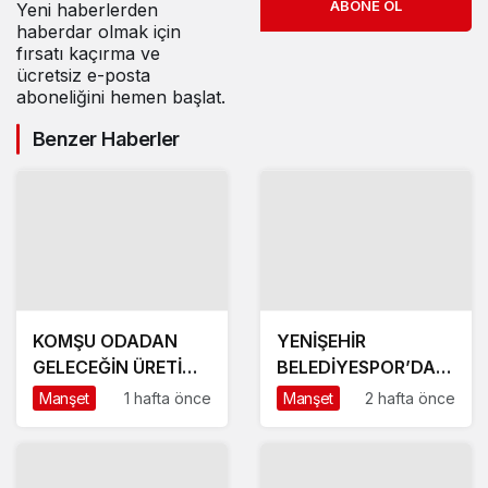
ABONE OL
Yeni haberlerden
haberdar olmak için
fırsatı kaçırma ve
ücretsiz e-posta
aboneliğini hemen başlat.
Benzer Haberler
KOMŞU ODADAN
YENİŞEHİR
GELECEĞİN ÜRETİM
BELEDİYESPOR’DA
ÜSSÜ YESAN’A
GÜÇLÜ YÖNETİM,
Manşet
1 hafta önce
Manşet
2 hafta önce
ÇIKARTMA!
BÜYÜK HEDEFLER