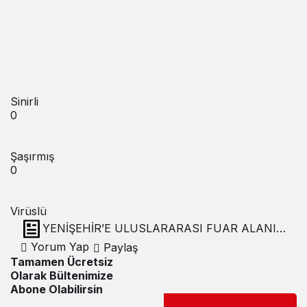
Sinirli
0
Şaşırmış
0
Virüslü
YENİŞEHİR’E ULUSLARARASI FUAR ALANI
PLANLANIYOR
Yorum Yap
Paylaş
Tamamen Ücretsiz
Olarak Bültenimize
Abone Olabilirsin