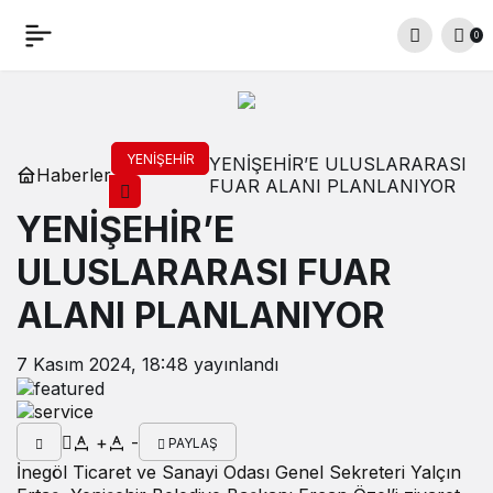
0
YENIŞEHIR
YENİŞEHİR’E ULUSLARARASI
Haberler
FUAR ALANI PLANLANIYOR
YENİŞEHİR’E
ULUSLARARASI FUAR
ALANI PLANLANIYOR
7 Kasım 2024, 18:48
yayınlandı
+
-
PAYLAŞ
İnegöl Ticaret ve Sanayi Odası Genel Sekreteri Yalçın