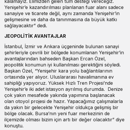
kalamayız. Elimizden gelen tüm desteği vereceğiz.
Yenişehir’e kazandırılması planlanan fuar alanı sadece
sanayiye ve ticarete değil, aynı zamanda Yenişehir’in
gelişmesine ve daha da tanınmasına da büyük katkı
sağlayacaktır” dedi.
JEOPOLİTİK AVANTAJLAR
İstanbul, İzmir ve Ankara üçgeninde bulunan sanayi
şehirleriyle çevrili bir bölgede konumlanan Yenişehir’in
avantajlarından bahseden Başkan Ercan Özel,
jeopolitik konumun iyi kullanılması gerektiğini söyledi.
Başkan Özel, “Yenişehir kara yolu bağlantılarının
ortasında yer alıyor. Uluslararası havalimanına ev
sahipliği yapıyoruz. Yüksek Hızlı Tren Projesi’nde
Yenişehir’e iki adet istasyon ayrılmış durumda. Denize
çok yakın mesafede yakında yapımına başlanacak
olan otoyol projesi de hazır. Yapacağımız çalışmalarla
da yakın bir gelecekte Yenişehir oldukça gelişmiş bir
bölge olacak. Bursa’nın yeni fuar merkezinin de
ilçemizde olması bizim için artı bir değer olacaktır” diye
konuştu.