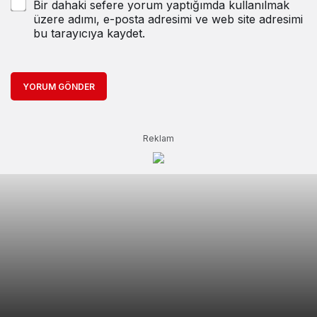
Bir dahaki sefere yorum yaptığımda kullanılmak
üzere adımı, e-posta adresimi ve web site adresimi
bu tarayıcıya kaydet.
YORUM GÖNDER
Reklam
BBP’li HAN; MUHSİN YAZICIOĞLU
“KADIN YOKSULLUĞUNUN OLMADIĞI BİR