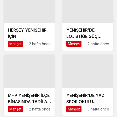
HERŞEY YENIŞEHİR
YENİŞEHİR’DE
İÇİN
LOJİSTİĞE GÜÇ
KATACAK ADIM
Manşet
2 hafta önce
Manşet
2 hafta önce
MHP YENİŞEHİR İLÇE
YENİŞEHİR’DE YAZ
BİNASINDA TADİLAT
SPOR OKULU
BAŞLADI
HEYECANI BAŞLADI
Manşet
2 hafta önce
Manşet
3 hafta önce