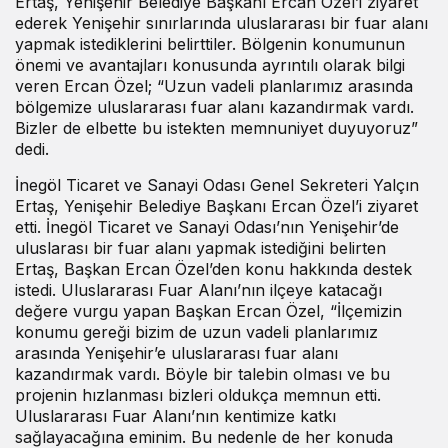
Ertaş, Yenişehir Belediye Başkanı Ercan Özel’i ziyaret
ederek Yenişehir sınırlarında uluslararası bir fuar alanı
yapmak istediklerini belirttiler. Bölgenin konumunun
önemi ve avantajları konusunda ayrıntılı olarak bilgi
veren Ercan Özel; “Uzun vadeli planlarımız arasında
bölgemize uluslararası fuar alanı kazandırmak vardı.
Bizler de elbette bu istekten memnuniyet duyuyoruz”
dedi.
İnegöl Ticaret ve Sanayi Odası Genel Sekreteri Yalçın
Ertaş, Yenişehir Belediye Başkanı Ercan Özel’i ziyaret
etti. İnegöl Ticaret ve Sanayi Odası’nın Yenişehir’de
uluslarası bir fuar alanı yapmak istediğini belirten
Ertaş, Başkan Ercan Özel’den konu hakkında destek
istedi. Uluslararası Fuar Alanı’nın ilçeye katacağı
değere vurgu yapan Başkan Ercan Özel, “İlçemizin
konumu gereği bizim de uzun vadeli planlarımız
arasında Yenişehir’e uluslararası fuar alanı
kazandırmak vardı. Böyle bir talebin olması ve bu
projenin hızlanması bizleri oldukça memnun etti.
Uluslararası Fuar Alanı’nın kentimize katkı
sağlayacağına eminim. Bu nedenle de her konuda