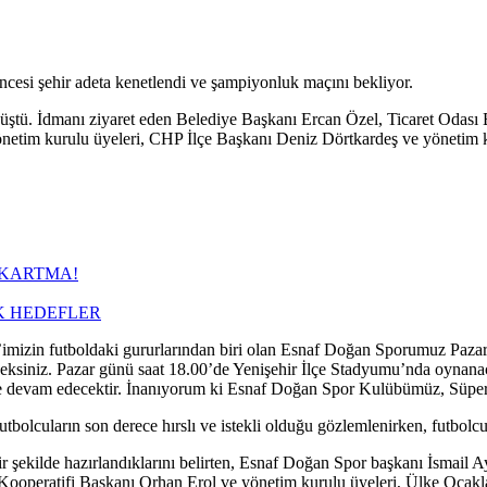
esi şehir adeta kenetlendi ve şampiyonluk maçını bekliyor.
üştü. İdmanı ziyaret eden Belediye Başkanı Ercan Özel, Ticaret Odası
netim kurulu üyeleri, CHP İlçe Başkanı Deniz Dörtkardeş ve yönetim ku
IKARTMA!
K HEDEFLER
r’imizin futboldaki gururlarından biri olan Esnaf Doğan Sporumuz Pazar
ceksiniz. Pazar günü saat 18.00’de Yenişehir İlçe Stadyumu’nda oynana
ne devam edecektir. İnanıyorum ki Esnaf Doğan Spor Kulübümüz, Süper A
bolcuların son derece hırslı ve istekli olduğu gözlemlenirken, futbolc
 şekilde hazırlandıklarını belirten, Esnaf Doğan Spor başkanı İsmail 
Kooperatifi Başkanı Orhan Erol ve yönetim kurulu üyeleri, Ülke Ocakl