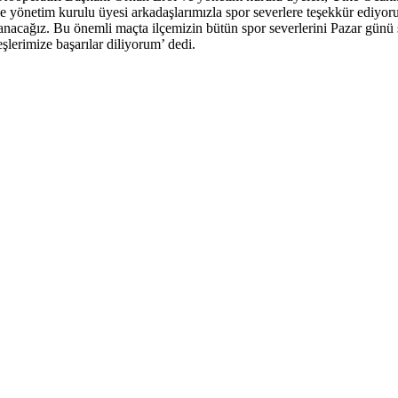
 yönetim kurulu üyesi arkadaşlarımızla spor severlere teşekkür ediyor
zanacağız. Bu önemli maçta ilçemizin bütün spor severlerini Pazar günü 
şlerimize başarılar diliyorum’ dedi.