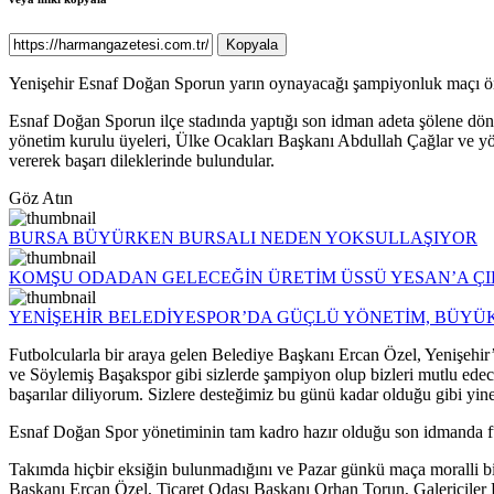
Kopyala
Yenişehir Esnaf Doğan Sporun yarın oynayacağı şampiyonluk maçı önc
Esnaf Doğan Sporun ilçe stadında yaptığı son idman adeta şölene dön
yönetim kurulu üyeleri, Ülke Ocakları Başkanı Abdullah Çağlar ve yö
vererek başarı dileklerinde bulundular.
Göz Atın
BURSA BÜYÜRKEN BURSALI NEDEN YOKSULLAŞIYOR
KOMŞU ODADAN GELECEĞİN ÜRETİM ÜSSÜ YESAN’A Ç
YENİŞEHİR BELEDİYESPOR’DA GÜÇLÜ YÖNETİM, BÜYÜ
Futbolcularla bir araya gelen Belediye Başkanı Ercan Özel, Yenişehi
ve Söylemiş Başakspor gibi sizlerde şampiyon olup bizleri mutlu ede
başarılar diliyorum. Sizlere desteğimiz bu günü kadar olduğu gibi yi
Esnaf Doğan Spor yönetiminin tam kadro hazır olduğu son idmanda fut
Takımda hiçbir eksiğin bulunmadığını ve Pazar günkü maça moralli bir
Başkanı Ercan Özel, Ticaret Odası Başkanı Orhan Torun, Galericiler 