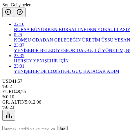
Son Gelişmeler
22:16
BURSA BÜYÜRKEN BURSALI NEDEN YOKSULLAŞI
0:25
KOMŞU ODADAN GELECEĞİN ÜRETİM ÜSSÜ YESAN
23:37
YENİŞEHİR BELEDİYESPOR’DA GÜÇLÜ YÖNETİM, 
23:35
HERŞEY YENIŞEHİR İÇİN
23:31
YENİŞEHİR’DE LOJİSTİĞE GÜÇ KATACAK ADIM
USD
41,57
%0.21
EURO
48,55
%0.10
GR. ALTIN
5.012,06
%0.23
Ara