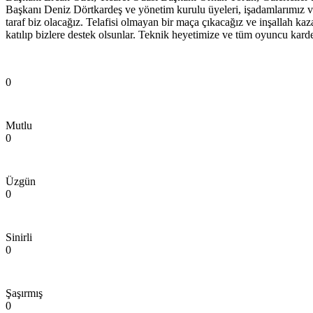
Başkanı Deniz Dörtkardeş ve yönetim kurulu üyeleri, işadamlarımız ve
taraf biz olacağız. Telafisi olmayan bir maça çıkacağız ve inşallah ka
katılıp bizlere destek olsunlar. Teknik heyetimize ve tüm oyuncu karde
0
Mutlu
0
Üzgün
0
Sinirli
0
Şaşırmış
0