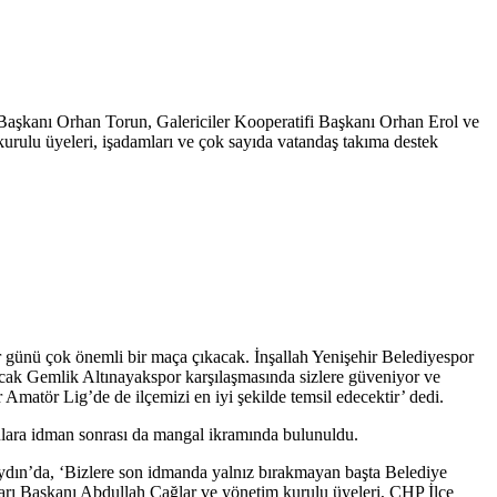
 Başkanı Orhan Torun, Galericiler Kooperatifi Başkanı Orhan Erol ve
rulu üyeleri, işadamları ve çok sayıda vatandaş takıma destek
 günü çok önemli bir maça çıkacak. İnşallah Yenişehir Belediyespor
cak Gemlik Altınayakspor karşılaşmasında sizlere güveniyor ve
matör Lig’de de ilçemizi en iyi şekilde temsil edecektir’ dedi.
ulara idman sonrası da mangal ikramında bulunuldu.
Aydın’da, ‘Bizlere son idmanda yalnız bırakmayan başta Belediye
arı Başkanı Abdullah Çağlar ve yönetim kurulu üyeleri, CHP İlçe