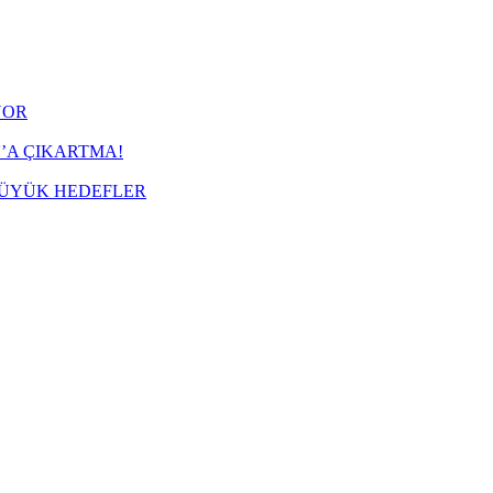
YOR
’A ÇIKARTMA!
BÜYÜK HEDEFLER