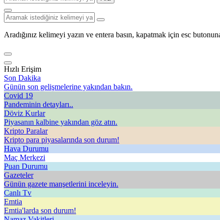
Aradığınız kelimeyi yazın ve entera basın, kapatmak için esc butonuna
Hızlı Erişim
Son Dakika
Günün son gelişmelerine yakından bakın.
Covid 19
Pandeminin detayları..
Döviz Kurlar
Piyasanın kalbine yakından göz atın.
Kripto Paralar
Kripto para piyasalarında son durum!
Hava Durumu
Maç Merkezi
Puan Durumu
Gazeteler
Günün gazete manşetlerini inceleyin.
Canlı Tv
Emtia
Emtia'larda son durum!
Namaz Vakitleri