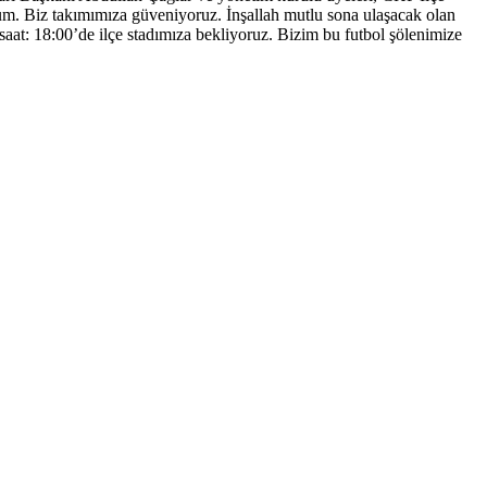
um. Biz takımımıza güveniyoruz. İnşallah mutlu sona ulaşacak olan
saat: 18:00’de ilçe stadımıza bekliyoruz. Bizim bu futbol şölenimize