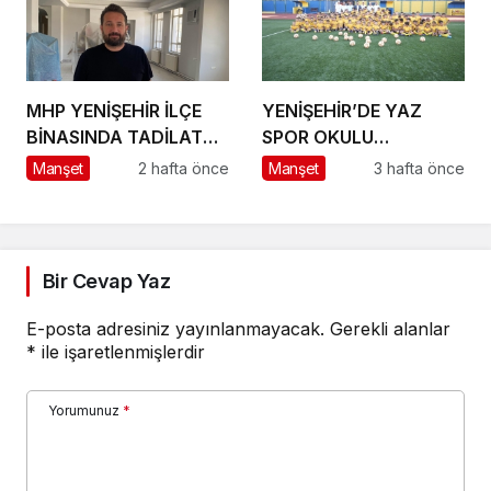
MHP YENİŞEHİR İLÇE
YENİŞEHİR’DE YAZ
BİNASINDA TADİLAT
SPOR OKULU
BAŞLADI
HEYECANI BAŞLADI
Manşet
2 hafta önce
Manşet
3 hafta önce
Bir Cevap Yaz
E-posta adresiniz yayınlanmayacak.
Gerekli alanlar
*
ile işaretlenmişlerdir
Yorumunuz
*