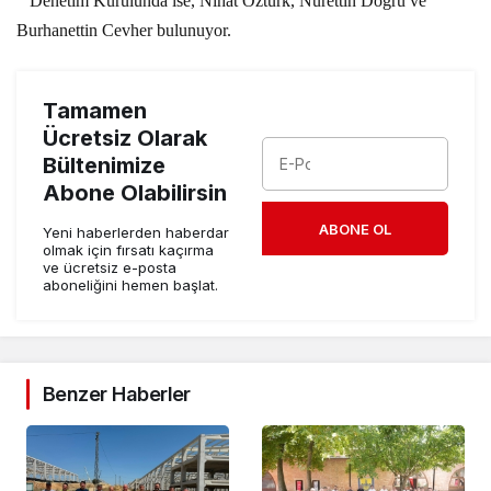
Denetim Kurulunda ise, Nihat Öztürk, Nurettin Doğru ve
Burhanettin Cevher bulunuyor.
Tamamen
Ücretsiz Olarak
Bültenimize
Abone Olabilirsin
ABONE OL
Yeni haberlerden haberdar
olmak için fırsatı kaçırma
ve ücretsiz e-posta
aboneliğini hemen başlat.
Benzer Haberler