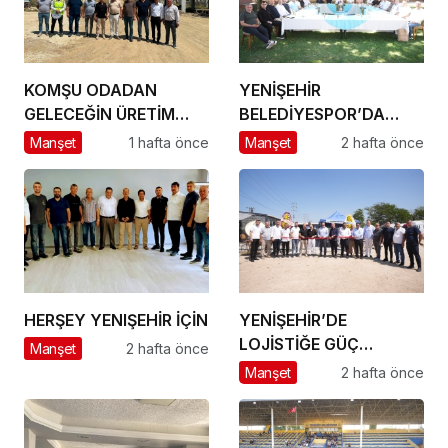
KOMŞU ODADAN
YENİŞEHİR
GELECEĞİN ÜRETİM
BELEDİYESPOR’DA
ÜSSÜ YESAN’A
GÜÇLÜ YÖNETİM,
Manşet
1 hafta önce
Manşet
2 hafta önce
ÇIKARTMA!
BÜYÜK HEDEFLER
HERŞEY YENIŞEHİR İÇİN
YENİŞEHİR’DE
LOJİSTİĞE GÜÇ
Manşet
2 hafta önce
KATACAK ADIM
Manşet
2 hafta önce