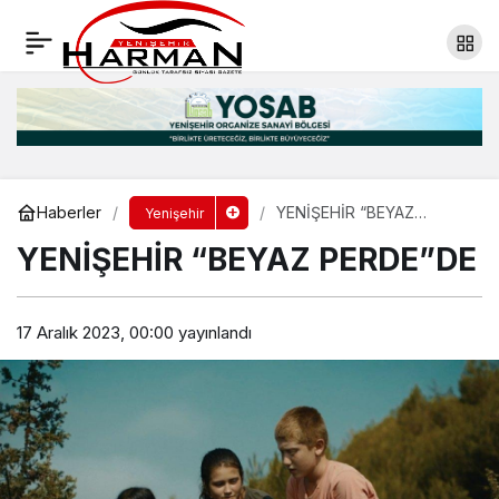
UÇAN YENİDEN BAŞKAN
Yorum Yap
Paylaş
Haberler
YENİŞEHİR “BEYAZ
Yenişehir
PERDE”DE
YENİŞEHİR “BEYAZ PERDE”DE
17 Aralık 2023, 00:00
yayınlandı