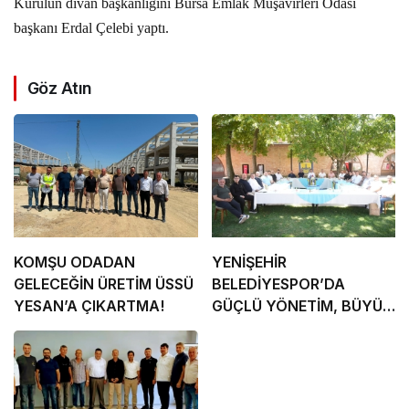
Kurulun divan başkanlığını Bursa Emlak Müşavirleri Odası
başkanı Erdal Çelebi yaptı.
Göz Atın
KOMŞU ODADAN
YENİŞEHİR
GELECEĞİN ÜRETİM ÜSSÜ
BELEDİYESPOR’DA
YESAN’A ÇIKARTMA!
GÜÇLÜ YÖNETİM, BÜYÜK
HEDEFLER