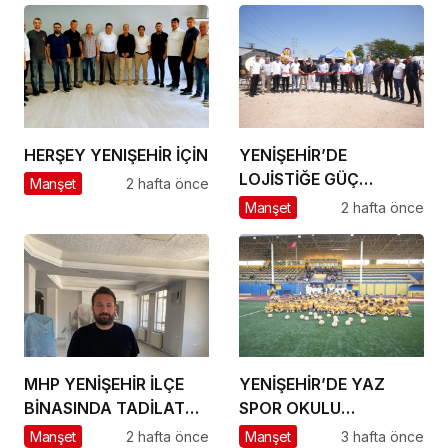
HERŞEY YENIŞEHİR İÇİN
YENİŞEHİR’DE
LOJİSTİĞE GÜÇ
Manşet
2 hafta önce
KATACAK ADIM
Manşet
2 hafta önce
MHP YENİŞEHİR İLÇE
YENİŞEHİR’DE YAZ
BİNASINDA TADİLAT
SPOR OKULU
BAŞLADI
HEYECANI BAŞLADI
Manşet
2 hafta önce
Manşet
3 hafta önce