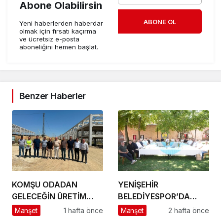
Abone Olabilirsin
ABONE OL
Yeni haberlerden haberdar
olmak için fırsatı kaçırma
ve ücretsiz e-posta
aboneliğini hemen başlat.
Benzer Haberler
KOMŞU ODADAN
YENİŞEHİR
GELECEĞİN ÜRETİM
BELEDİYESPOR’DA
ÜSSÜ YESAN’A
GÜÇLÜ YÖNETİM,
Manşet
1 hafta önce
Manşet
2 hafta önce
ÇIKARTMA!
BÜYÜK HEDEFLER