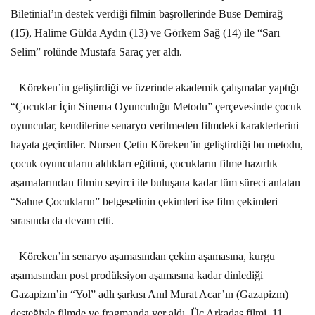
Biletinial’ın destek verdiği filmin başrollerinde Buse Demirağ
(15), Halime Gülda Aydın (13) ve Görkem Sağ (14) ile “Sarı
Selim” rolünde Mustafa Saraç yer aldı.
Köreken’in geliştirdiği ve üzerinde akademik çalışmalar yaptığı
“Çocuklar İçin Sinema Oyunculuğu Metodu” çerçevesinde çocuk
oyuncular, kendilerine senaryo verilmeden filmdeki karakterlerini
hayata geçirdiler. Nursen Çetin Köreken’in geliştirdiği bu metodu,
çocuk oyuncuların aldıkları eğitimi, çocukların filme hazırlık
aşamalarından filmin seyirci ile buluşana kadar tüm süreci anlatan
“Sahne Çocukların” belgeselinin çekimleri ise film çekimleri
sırasında da devam etti.
Köreken’in senaryo aşamasından çekim aşamasına, kurgu
aşamasından post prodüksiyon aşamasına kadar dinlediği
Gazapizm’in “Yol” adlı şarkısı Anıl Murat Acar’ın (Gazapizm)
desteğiyle filmde ve fragmanda yer aldı. Üç Arkadaş filmi, 11.