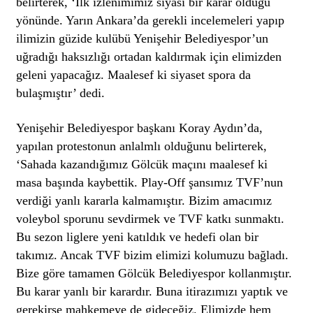
belirterek, ‘İlk izlenimimiz siyasi bir karar olduğu
yönünde. Yarın Ankara’da gerekli incelemeleri yapıp
ilimizin güzide kulübü Yenişehir Belediyespor’un
uğradığı haksızlığı ortadan kaldırmak için elimizden
geleni yapacağız. Maalesef ki siyaset spora da
bulaşmıştır’ dedi.
Yenişehir Belediyespor başkanı Koray Aydın’da,
yapılan protestonun anlalmlı olduğunu belirterek,
‘Sahada kazandığımız Gölcük maçını maalesef ki
masa başında kaybettik. Play-Off şansımız TVF’nun
verdiği yanlı kararla kalmamıştır. Bizim amacımız
voleybol sporunu sevdirmek ve TVF katkı sunmaktı.
Bu sezon liglere yeni katıldık ve hedefi olan bir
takımız. Ancak TVF bizim elimizi kolumuzu bağladı.
Bize göre tamamen Gölcük Belediyespor kollanmıştır.
Bu karar yanlı bir karardır. Buna itirazımızı yaptık ve
gerekirse mahkemeye de gideceğiz. Elimizde hem