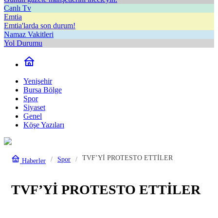
Canlı Tv
Emtia
Emtia'larda son durum!
Namaz Vakitleri
Yol Durumu
Yenişehir
Bursa Bölge
Spor
Siyaset
Genel
Köşe Yazıları
TVF’Yİ PROTESTO ETTİLER
Spor
Haberler
TVF’Yİ PROTESTO ETTİLER