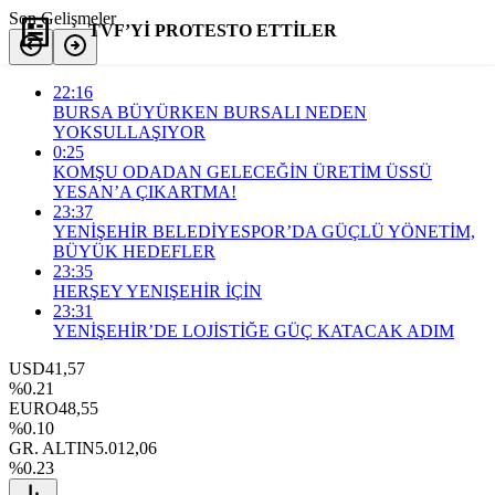
Son Gelişmeler
TVF’Yİ PROTESTO ETTİLER
22:16
Yorum Yap
Paylaş
BURSA BÜYÜRKEN BURSALI NEDEN
YOKSULLAŞIYOR
0:25
KOMŞU ODADAN GELECEĞİN ÜRETİM ÜSSÜ
YESAN’A ÇIKARTMA!
23:37
YENİŞEHİR BELEDİYESPOR’DA GÜÇLÜ YÖNETİM,
BÜYÜK HEDEFLER
23:35
HERŞEY YENIŞEHİR İÇİN
23:31
YENİŞEHİR’DE LOJİSTİĞE GÜÇ KATACAK ADIM
USD
41,57
%0.21
EURO
48,55
%0.10
GR. ALTIN
5.012,06
%0.23