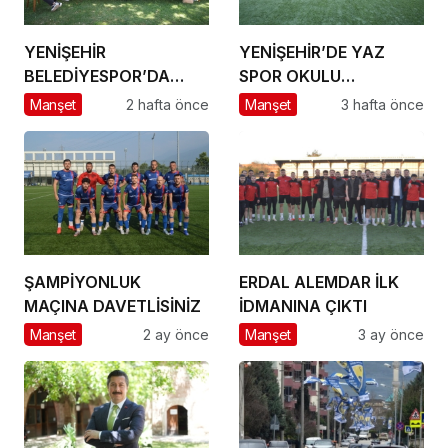
YENİŞEHİR
YENİŞEHİR’DE YAZ
BELEDİYESPOR’DA
SPOR OKULU
GÜÇLÜ YÖNETİM,
HEYECANI BAŞLADI
Manşet
2 hafta önce
Manşet
3 hafta önce
BÜYÜK HEDEFLER
ŞAMPİYONLUK
ERDAL ALEMDAR İLK
MAÇINA DAVETLİSİNİZ
İDMANINA ÇIKTI
Manşet
2 ay önce
Manşet
3 ay önce