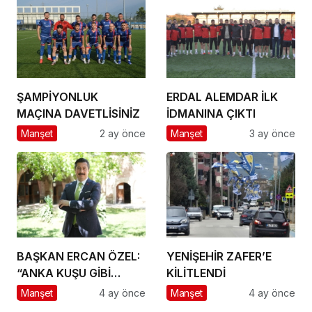
ŞAMPİYONLUK
ERDAL ALEMDAR İLK
MAÇINA DAVETLİSİNİZ
İDMANINA ÇIKTI
Manşet
2 ay önce
Manşet
3 ay önce
BAŞKAN ERCAN ÖZEL:
YENİŞEHİR ZAFER’E
“ANKA KUŞU GİBİ
KİLİTLENDİ
KÜLLERİMİZDEN
Manşet
4 ay önce
Manşet
4 ay önce
YENİDEN