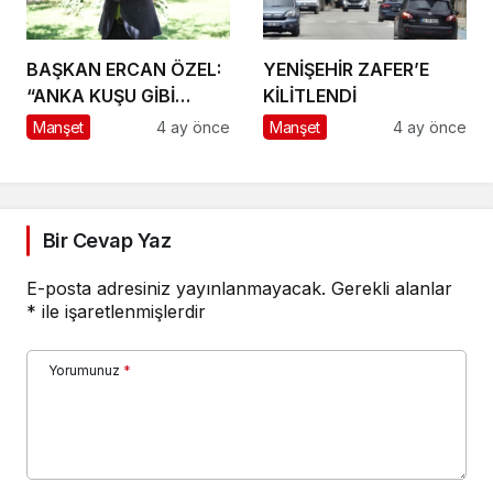
BAŞKAN ERCAN ÖZEL:
YENİŞEHİR ZAFER’E
“ANKA KUŞU GİBİ
KİLİTLENDİ
KÜLLERİMİZDEN
Manşet
4 ay önce
Manşet
4 ay önce
YENİDEN
DOĞUYORUZ!”
Bir Cevap Yaz
E-posta adresiniz yayınlanmayacak.
Gerekli alanlar
*
ile işaretlenmişlerdir
Yorumunuz
*