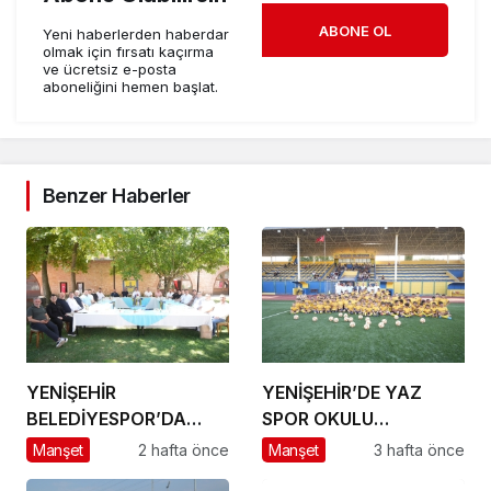
ABONE OL
Yeni haberlerden haberdar
olmak için fırsatı kaçırma
ve ücretsiz e-posta
aboneliğini hemen başlat.
Benzer Haberler
YENİŞEHİR
YENİŞEHİR’DE YAZ
BELEDİYESPOR’DA
SPOR OKULU
GÜÇLÜ YÖNETİM,
HEYECANI BAŞLADI
Manşet
2 hafta önce
Manşet
3 hafta önce
BÜYÜK HEDEFLER