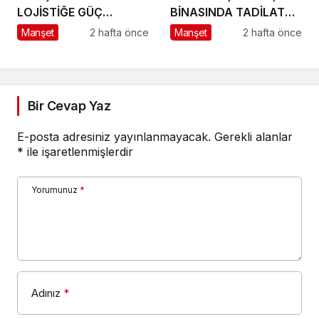
LOJİSTİĞE GÜÇ
BİNASINDA TADİLAT
KATACAK ADIM
BAŞLADI
Manşet
2 hafta önce
Manşet
2 hafta önce
Bir Cevap Yaz
E-posta adresiniz yayınlanmayacak.
Gerekli alanlar
*
ile işaretlenmişlerdir
Yorumunuz
*
Adınız
*