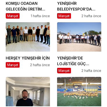
KOMŞU ODADAN
YENİŞEHİR
GELECEĞİN ÜRETİM
BELEDİYESPOR’DA
ÜSSÜ YESAN’A
GÜÇLÜ YÖNETİM,
Manşet
1 hafta önce
Manşet
2 hafta önce
ÇIKARTMA!
BÜYÜK HEDEFLER
HERŞEY YENIŞEHİR İÇİN
YENİŞEHİR’DE
LOJİSTİĞE GÜÇ
Manşet
2 hafta önce
KATACAK ADIM
Manşet
2 hafta önce