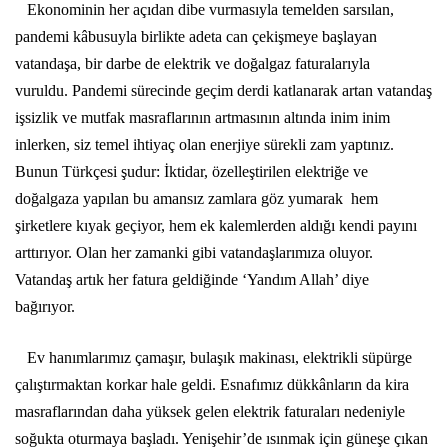
Ekonominin her açıdan dibe vurmasıyla temelden sarsılan,
pandemi kâbusuyla birlikte adeta can çekişmeye başlayan
vatandaşa, bir darbe de elektrik ve doğalgaz faturalarıyla
vuruldu. Pandemi sürecinde geçim derdi katlanarak artan vatandaş
işsizlik ve mutfak masraflarının artmasının altında inim inim
inlerken, siz temel ihtiyaç olan enerjiye sürekli zam yaptınız.
Bunun Türkçesi şudur: İktidar, özelleştirilen elektriğe ve
doğalgaza yapılan bu amansız zamlara göz yumarak hem
şirketlere kıyak geçiyor, hem ek kalemlerden aldığı kendi payını
arttırıyor. Olan her zamanki gibi vatandaşlarımıza oluyor.
Vatandaş artık her fatura geldiğinde ‘Yandım Allah’ diye
bağırıyor.
Ev hanımlarımız çamaşır, bulaşık makinası, elektrikli süpürge
çalıştırmaktan korkar hale geldi. Esnafımız dükkânların da kira
masraflarından daha yüksek gelen elektrik faturaları nedeniyle
soğukta oturmaya başladı. Yenişehir’de ısınmak için güneşe çıkan