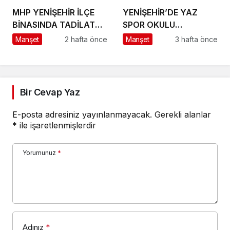
MHP YENİŞEHİR İLÇE
YENİŞEHİR’DE YAZ
BİNASINDA TADİLAT
SPOR OKULU
BAŞLADI
HEYECANI BAŞLADI
Manşet
2 hafta önce
Manşet
3 hafta önce
Bir Cevap Yaz
E-posta adresiniz yayınlanmayacak.
Gerekli alanlar
*
ile işaretlenmişlerdir
Yorumunuz
*
Adınız
*