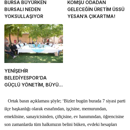
BURSA BÜYÜRKEN
KOMŞU ODADAN
BURSALI NEDEN
GELECEĞİN ÜRETİM ÜSSÜ
YOKSULLAŞIYOR
YESAN’A ÇIKARTMA!
YENİŞEHİR
BELEDİYESPOR’DA
GÜÇLÜ YÖNETİM, BÜYÜK
HEDEFLER
Ortak basın açıklaması şöyle; ‘Bizler bugün burada 7 siyasi parti
ilçe başkanlığı olarak esnafından, işçisine, memurundan,
emeklisine, sanayicisinden, çiftçisine, ev hanımından, öğrencisine
son zamanlarda tüm halkımızın belini büken, evdeki hesapları