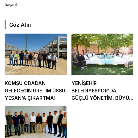
başardı.
Göz Atın
KOMŞU ODADAN
YENİŞEHİR
GELECEĞİN ÜRETİM ÜSSÜ
BELEDİYESPOR’DA
YESAN’A ÇIKARTMA!
GÜÇLÜ YÖNETİM, BÜYÜK
HEDEFLER