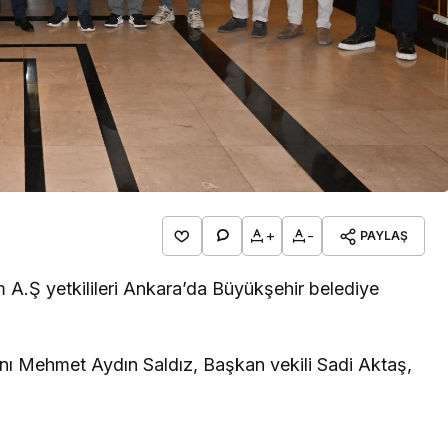
Bursa Bölge
BURSA BÜYÜRKEN
BURSALI NEDEN
YOKSULLAŞIYOR
+
-
PAYLAŞ
m A.Ş yetkilileri Ankara’da Büyükşehir belediye
.
nı Mehmet Aydın Saldız, Başkan vekili Sadi Aktaş,