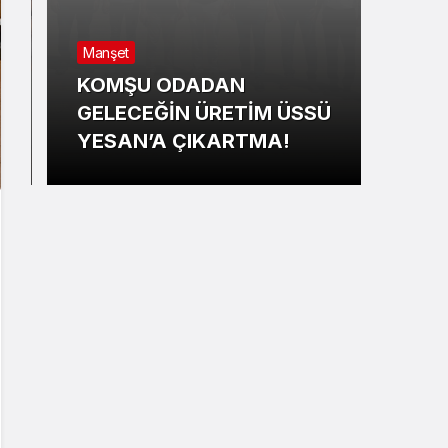
Manş
Manşet
YEN
KOMŞU ODADAN
BEL
GELECEĞİN ÜRETİM ÜSSÜ
YÖN
YESAN’A ÇIKARTMA!
HED