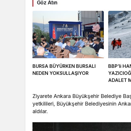
Göz Atın
BURSA BÜYÜRKEN BURSALI
BBP’li HA
NEDEN YOKSULLAŞIYOR
YAZICIO
ADALET 
EDECEKTİ
Ziyarete Ankara Büyükşehir Belediye Baş
yetkilileri, Büyükşehir Belediyesinin Ankar
aldılar.