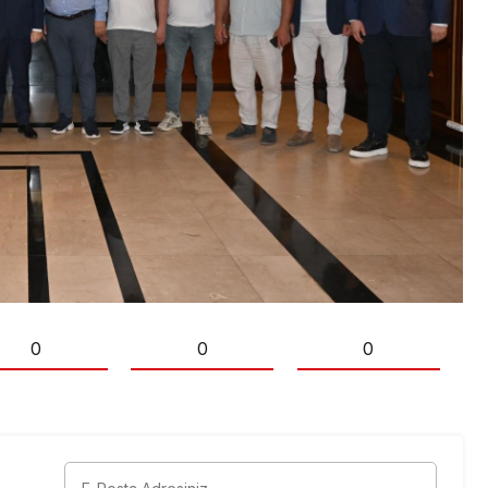
0
0
0