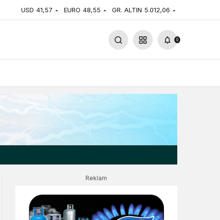
USD
41,57
EURO
48,55
GR. ALTIN
5.012,06
0
Reklam