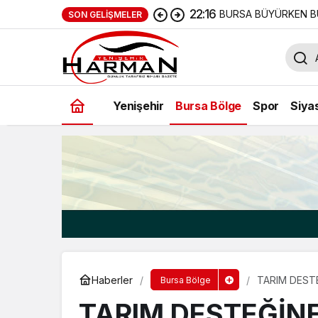
22:16
BURSA BÜYÜRKEN B
SON GELIŞMELER
Yenişehir
Bursa Bölge
Spor
Siya
Haberler
TARIM DEST
Bursa Bölge
TARIM DESTEĞİN