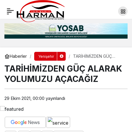
TARİHİMİZDEN GÜÇ ALARAK YOLUMUZU
AÇACAĞIZ
Yorum Yap
Haberler
TARİHİMİZDEN GÜÇ
Yenişehir
ALARAK YOLUMUZU
TARİHİMİZDEN GÜÇ ALARAK
AÇACAĞIZ
YOLUMUZU AÇACAĞIZ
29 Ekim 2021, 00:00
yayınlandı