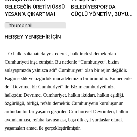
GELECEĞİN ÜRETİM ÜSSÜ
BELEDİYESPOR’DA
YESAN’A ÇIKARTMA!
GÜÇLÜ YÖNETİM, BÜYÜK
HEDEFLER
HERŞEY YENIŞEHİR İÇİN
O halk, saltanatı da yok ederek, halk iradesi demek olan
Cumhuriyeti inşa etmiştir. Bu nedenle “Cumhuriyet”, bizim
anlayışımızda yalnızca adı” Cumhuriyet” olan bir rejim değildir.
Bağımsızlık ve özgürlük mücadelemizin bir ürünüdür. Bu nedenle
de “Devrimci bir Cumhuriyet” tir. Bizim cumhuriyetimiz,
halkçıdır. Devrimci Cumhuriyet, halkın iktidarı, halkın eşitliği,
özgürlüğü, birliği, refahı demektir. Cumhuriyetin kuruluşunun
ardından bir bir yaşama geçirilen Cumhuriyet Devrimleri, halkın
aydınlanması, refaha kavuşması, başı dik eşit yurttaşlar olarak
yaşamaları amacı ile gerçekleştirilmiştir.