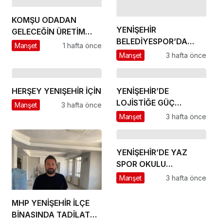
KOMŞU ODADAN
YENİŞEHİR
GELECEĞİN ÜRETİM
BELEDİYESPOR’DA
ÜSSÜ YESAN’A
Manşet
1 hafta önce
GÜÇLÜ YÖNETİM,
ÇIKARTMA!
Manşet
3 hafta önce
BÜYÜK HEDEFLER
HERŞEY YENIŞEHİR İÇİN
YENİŞEHİR’DE
LOJİSTİĞE GÜÇ
Manşet
3 hafta önce
KATACAK ADIM
Manşet
3 hafta önce
YENİŞEHİR’DE YAZ
SPOR OKULU
HEYECANI BAŞLADI
Manşet
3 hafta önce
MHP YENİŞEHİR İLÇE
BİNASINDA TADİLAT