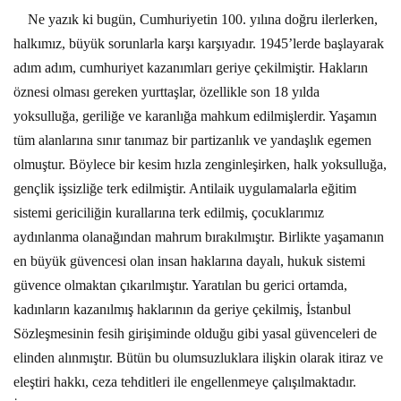
Ne yazık ki bugün, Cumhuriyetin 100. yılına doğru ilerlerken,
halkımız, büyük sorunlarla karşı karşıyadır. 1945’lerde başlayarak
adım adım, cumhuriyet kazanımları geriye çekilmiştir. Hakların
öznesi olması gereken yurttaşlar, özellikle son 18 yılda
yoksulluğa, geriliğe ve karanlığa mahkum edilmişlerdir. Yaşamın
tüm alanlarına sınır tanımaz bir partizanlık ve yandaşlık egemen
olmuştur. Böylece bir kesim hızla zenginleşirken, halk yoksulluğa,
gençlik işsizliğe terk edilmiştir. Antilaik uygulamalarla eğitim
sistemi gericiliğin kurallarına terk edilmiş, çocuklarımız
aydınlanma olanağından mahrum bırakılmıştır. Birlikte yaşamanın
en büyük güvencesi olan insan haklarına dayalı, hukuk sistemi
güvence olmaktan çıkarılmıştır. Yaratılan bu gerici ortamda,
kadınların kazanılmış haklarının da geriye çekilmiş, İstanbul
Sözleşmesinin fesih girişiminde olduğu gibi yasal güvenceleri de
elinden alınmıştır. Bütün bu olumsuzluklara ilişkin olarak itiraz ve
eleştiri hakkı, ceza tehditleri ile engellenmeye çalışılmaktadır.