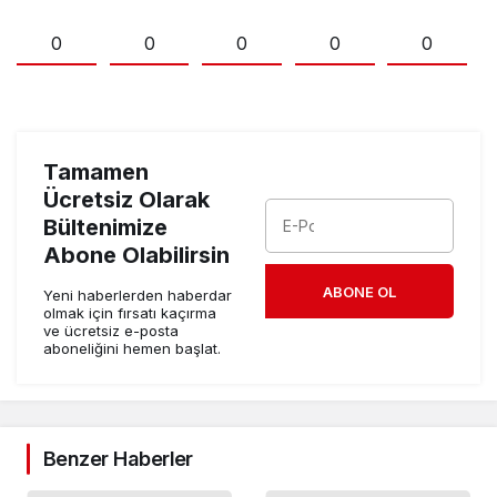
0
0
0
0
0
Tamamen
Ücretsiz Olarak
Bültenimize
Abone Olabilirsin
ABONE OL
Yeni haberlerden haberdar
olmak için fırsatı kaçırma
ve ücretsiz e-posta
aboneliğini hemen başlat.
Benzer Haberler