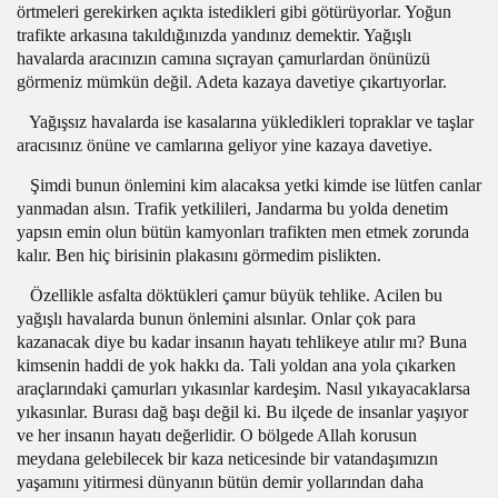
örtmeleri gerekirken açıkta istedikleri gibi götürüyorlar. Yoğun
trafikte arkasına takıldığınızda yandınız demektir. Yağışlı
havalarda aracınızın camına sıçrayan çamurlardan önünüzü
görmeniz mümkün değil. Adeta kazaya davetiye çıkartıyorlar.
Yağışsız havalarda ise kasalarına yükledikleri topraklar ve taşlar
aracısınız önüne ve camlarına geliyor yine kazaya davetiye.
Şimdi bunun önlemini kim alacaksa yetki kimde ise lütfen canlar
yanmadan alsın. Trafik yetkilileri, Jandarma bu yolda denetim
yapsın emin olun bütün kamyonları trafikten men etmek zorunda
kalır. Ben hiç birisinin plakasını görmedim pislikten.
Özellikle asfalta döktükleri çamur büyük tehlike. Acilen bu
yağışlı havalarda bunun önlemini alsınlar. Onlar çok para
kazanacak diye bu kadar insanın hayatı tehlikeye atılır mı? Buna
kimsenin haddi de yok hakkı da. Tali yoldan ana yola çıkarken
araçlarındaki çamurları yıkasınlar kardeşim. Nasıl yıkayacaklarsa
yıkasınlar. Burası dağ başı değil ki. Bu ilçede de insanlar yaşıyor
ve her insanın hayatı değerlidir. O bölgede Allah korusun
meydana gelebilecek bir kaza neticesinde bir vatandaşımızın
yaşamını yitirmesi dünyanın bütün demir yollarından daha