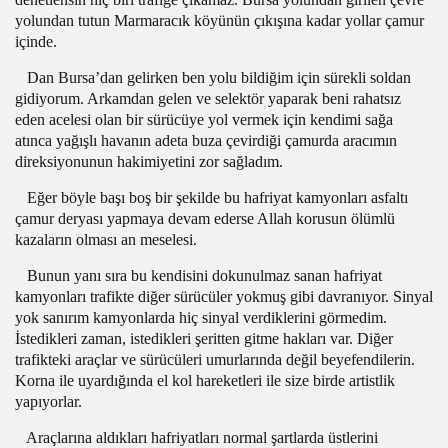
yolundan tutun Marmaracık köyünün çıkışına kadar yollar çamur
içinde.
Dan Bursa’dan gelirken ben yolu bildiğim için sürekli soldan
gidiyorum. Arkamdan gelen ve selektör yaparak beni rahatsız
eden acelesi olan bir sürücüye yol vermek için kendimi sağa
atınca yağışlı havanın adeta buza çevirdiği çamurda aracımın
direksiyonunun hakimiyetini zor sağladım.
Eğer böyle başı boş bir şekilde bu hafriyat kamyonları asfaltı
çamur deryası yapmaya devam ederse Allah korusun ölümlü
kazaların olması an meselesi.
Bunun yanı sıra bu kendisini dokunulmaz sanan hafriyat
kamyonları trafikte diğer sürücüler yokmuş gibi davranıyor. Sinyal
yok sanırım kamyonlarda hiç sinyal verdiklerini görmedim.
İstedikleri zaman, istedikleri şeritten gitme hakları var. Diğer
trafikteki araçlar ve sürücüleri umurlarında değil beyefendilerin.
Korna ile uyardığında el kol hareketleri ile size birde artistlik
yapıyorlar.
Araçlarına aldıkları hafriyatları normal şartlarda üstlerini