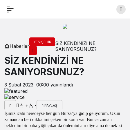
YENIŞEHIR
SİZ KENDİNİZİ NE
Haberler
SANIYORSUNUZ?
SİZ KENDİNİZİ NE
SANIYORSUNUZ?
3 Şubat 2023, 00:00
yayınlandı
+
-
PAYLAŞ
İşimiz icabı neredeyse her gün Bursa’ya gidip geliyorum. Uzun
zamandan beri dikkatimi çeken bir konu var. Bunca zaman
bekledim bir baba yiğit çıkar da önlemini alır diye ama demek ki