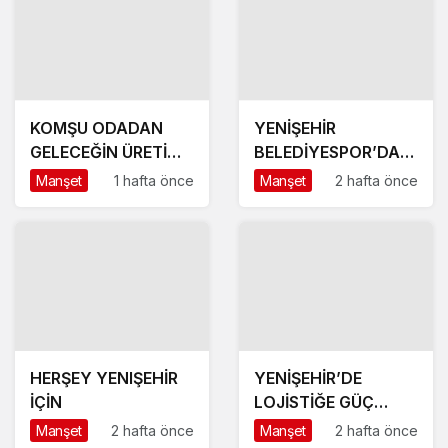
KOMŞU ODADAN
YENİŞEHİR
GELECEĞİN ÜRETİM
BELEDİYESPOR’DA
ÜSSÜ YESAN’A
GÜÇLÜ YÖNETİM,
Manşet
1 hafta önce
Manşet
2 hafta önce
ÇIKARTMA!
BÜYÜK HEDEFLER
HERŞEY YENIŞEHİR
YENİŞEHİR’DE
İÇİN
LOJİSTİĞE GÜÇ
KATACAK ADIM
Manşet
2 hafta önce
Manşet
2 hafta önce