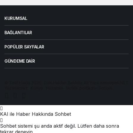
KURUMSAL
BAĞLANTILAR
POPÜLER SAYFALAR
GÜNDEME DAIR
© Telif Hakkı 2026, Tüm Hakları Saklıdır. Alt Yapı:
isimsepeti.NET
Yazarlarımız
Künye
Hesabım
Gizlilik politikası
İletişim
KAI ile Haber Hakkında Sohbet
Sohbet sistemi şu anda aktif değil. Lütfen daha sonra
tekrar deneyin.