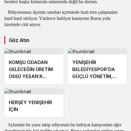
benden başka kimsenin umurunda değil bu durum.
Biliyorsunuz ilçemiz sınırları içerisinde hızlı tren çalışmaları
harıl harıl sürüyor. Yüzlerce hafriyat kamyonu Bursa yolu
üzerinde cirit atıyor.
Göz Atın
KOMŞU ODADAN
YENİŞEHİR
GELECEĞİN ÜRETİM
BELEDİYESPOR’DA
ÜSSÜ YESAN’A
GÜÇLÜ YÖNETİM,
ÇIKARTMA!
BÜYÜK HEDEFLER
HERŞEY YENIŞEHİR
İÇİN
Aylardan bu yana takip ediyorum bu hafriyat kamyonları eğer
denetlensin hiç biri trafiğe çıkamaz. Bursa yolundan girilen çevre