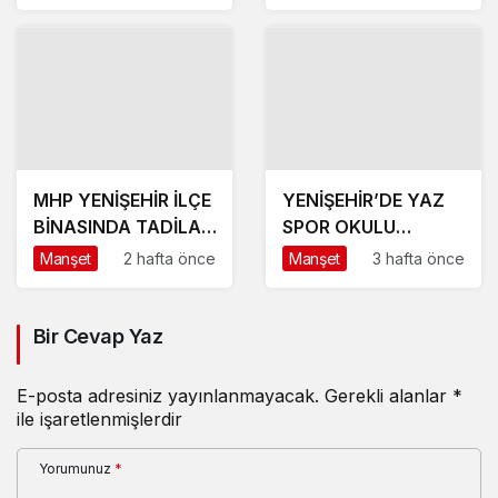
MHP YENİŞEHİR İLÇE
YENİŞEHİR’DE YAZ
BİNASINDA TADİLAT
SPOR OKULU
BAŞLADI
HEYECANI BAŞLADI
Manşet
2 hafta önce
Manşet
3 hafta önce
Bir Cevap Yaz
E-posta adresiniz yayınlanmayacak.
Gerekli alanlar
*
ile işaretlenmişlerdir
Yorumunuz
*