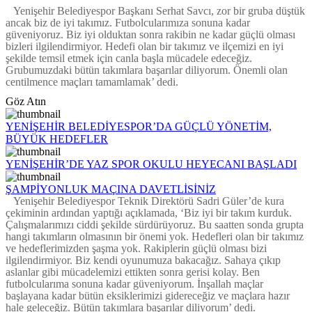
Yenişehir Belediyespor Başkanı Serhat Savcı, zor bir gruba düştük
ancak biz de iyi takımız. Futbolcularımıza sonuna kadar
güveniyoruz. Biz iyi olduktan sonra rakibin ne kadar güçlü olması
bizleri ilgilendirmiyor. Hedefi olan bir takımız ve ilçemizi en iyi
şekilde temsil etmek için canla başla mücadele edeceğiz.
Grubumuzdaki bütün takımlara başarılar diliyorum. Önemli olan
centilmence maçları tamamlamak’ dedi.
Göz Atın
YENİŞEHİR BELEDİYESPOR’DA GÜÇLÜ YÖNETİM,
BÜYÜK HEDEFLER
YENİŞEHİR’DE YAZ SPOR OKULU HEYECANI BAŞLADI
ŞAMPİYONLUK MAÇINA DAVETLİSİNİZ
Yenişehir Belediyespor Teknik Direktörü Sadri Güler’de kura
çekiminin ardından yaptığı açıklamada, ‘Biz iyi bir takım kurduk.
Çalışmalarımızı ciddi şekilde sürdürüyoruz. Bu saatten sonda grupta
hangi takımların olmasının bir önemi yok. Hedefleri olan bir takımız
ve hedeflerimizden şaşma yok. Rakiplerin güçlü olması bizi
ilgilendirmiyor. Biz kendi oyunumuza bakacağız. Sahaya çıkıp
aslanlar gibi mücadelemizi ettikten sonra gerisi kolay. Ben
futbolcularıma sonuna kadar güveniyorum. İnşallah maçlar
başlayana kadar bütün eksiklerimizi gidereceğiz ve maçlara hazır
hale geleceğiz. Bütün takımlara başarılar diliyorum’ dedi.