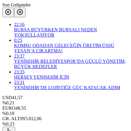
Son Gelişmeler
22:16
BURSA BÜYÜRKEN BURSALI NEDEN
YOKSULLAŞIYOR
0:25
KOMŞU ODADAN GELECEĞİN ÜRETİM ÜSSÜ
YESAN’A ÇIKARTMA!
23:37
YENİŞEHİR BELEDİYESPOR’DA GÜÇLÜ YÖNETİM,
BÜYÜK HEDEFLER
23:35
HERŞEY YENIŞEHİR İÇİN
23:31
YENİŞEHİR’DE LOJİSTİĞE GÜÇ KATACAK ADIM
USD
41,57
%0.21
EURO
48,55
%0.10
GR. ALTIN
5.012,06
%0.23