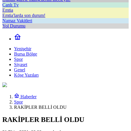
Canlı Tv
Emtia
Emtia'larda son durum!
Namaz Vakitleri
Yol Durumu
Yenişehir
Bursa Bölge
Spor
Siyaset
Genel
Köşe Yazıları
Haberler
Spor
RAKİPLER BELLİ OLDU
RAKİPLER BELLİ OLDU