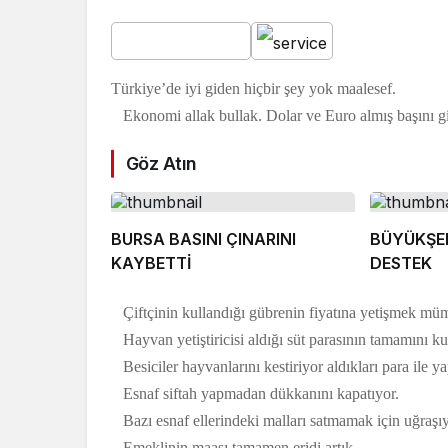
Türkiye’de iyi giden hiçbir şey yok maalesef.
Ekonomi allak bullak. Dolar ve Euro almış başını gidi
Göz Atın
BURSA BASINI ÇINARINI
BÜYÜKŞEH
KAYBETTİ
DESTEK
Çiftçinin kullandığı gübrenin fiyatına yetişmek mü
Hayvan yetiştiricisi aldığı süt parasının tamamını k
Besiciler hayvanlarını kestiriyor aldıkları para ile ya
Esnaf siftah yapmadan dükkanını kapatıyor.
Bazı esnaf ellerindeki malları satmamak için uğraşıyo
Emeklinin maaşı tamamen eridi artık.