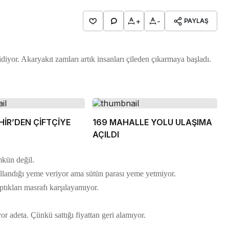
+
-
PAYLAŞ
yor. Akaryakıt zamları artık insanları çileden çıkarmaya başladı.
İR’DEN ÇİFTÇİYE
169 MAHALLE YOLU ULAŞIMA
AÇILDI
mkün değil.
ullandığı yeme veriyor ama sütün parası yeme yetmiyor.
ptıkları masrafı karşılayamıyor.
r adeta. Çünkü sattığı fiyattan geri alamıyor.