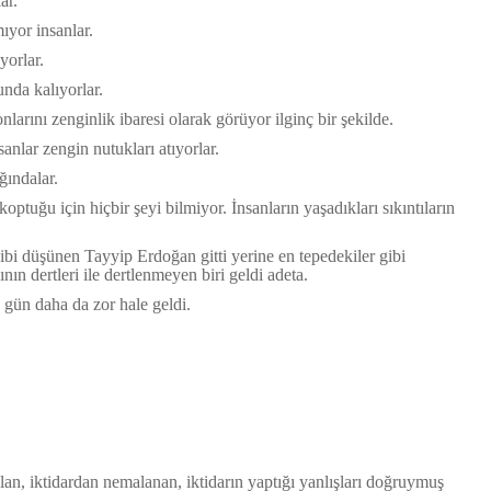
ar.
ıyor insanlar.
yorlar.
nda kalıyorlar.
nlarını zenginlik ibaresi olarak görüyor ilginç bir şekilde.
anlar zengin nutukları atıyorlar.
ğındalar.
ptuğu için hiçbir şeyi bilmiyor. İnsanların yaşadıkları sıkıntıların
 gibi düşünen Tayyip Erdoğan gitti yerine en tepedekiler gibi
nın dertleri ile dertlenmeyen biri geldi adeta.
ün daha da zor hale geldi.
an, iktidardan nemalanan, iktidarın yaptığı yanlışları doğruymuş