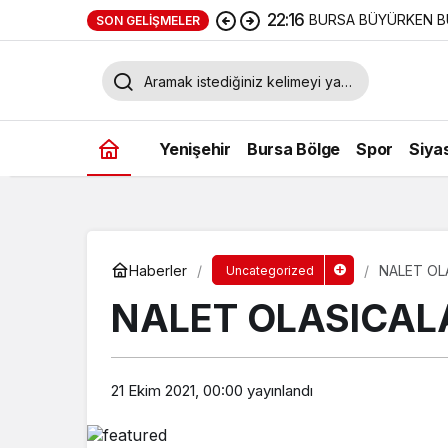
22:16
BURSA BÜYÜRKEN B
SON GELIŞMELER
Yenişehir
Bursa Bölge
Spor
Siya
Haberler
NALET OL
Uncategorized
NALET OLASICAL
21 Ekim 2021, 00:00
yayınlandı