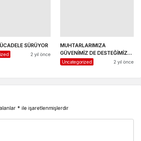
ÜCADELE SÜRÜYOR
MUHTARLARIMIZA
GÜVENİMİZ DE DESTEĞİMİZ
ized
2 yıl önce
DE TAMDIR
Uncategorized
2 yıl önce
 alanlar
*
ile işaretlenmişlerdir