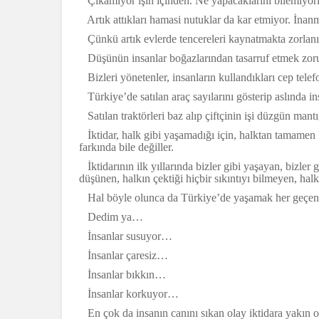
Çıkamıyor işin içinden. Ne yapacaklarını bilemiyorl
Artık attıkları hamasi nutuklar da kar etmiyor. İnanm
Çünkü artık evlerde tencereleri kaynatmakta zorlanı
Düşünün insanlar boğazlarından tasarruf etmek zoru
Bizleri yönetenler, insanların kullandıkları cep telefo
Türkiye’de satılan araç sayılarını gösterip aslında ins
Satılan traktörleri baz alıp çiftçinin işi düzgün mantı
İktidar, halk gibi yaşamadığı için, halktan tamamen ko
farkında bile değiller.
İktidarının ilk yıllarında bizler gibi yaşayan, bizler
düşünen, halkın çektiği hiçbir sıkıntıyı bilmeyen, halkı
Hal böyle olunca da Türkiye’de yaşamak her geçen g
Dedim ya…
İnsanlar susuyor…
İnsanlar çaresiz…
İnsanlar bıkkın…
İnsanlar korkuyor…
En çok da insanın canını sıkan olay iktidara yakın ol