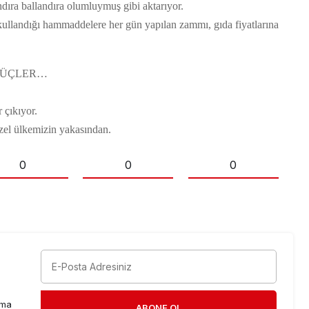
dıra ballandıra olumluymuş gibi aktarıyor.
 kullandığı hammaddelere her gün yapılan zammı, gıda fiyatlarına
IŞ GÜÇLER…
çıkıyor.
l ülkemizin yakasından.
0
0
0
rma
ABONE OL