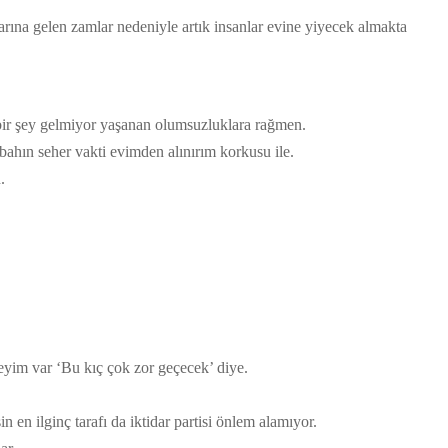
na gelen zamlar nedeniyle artık insanlar evine yiyecek almakta
çbir şey gelmiyor yaşanan olumsuzluklara rağmen.
bahın seher vakti evimden alınırım korkusu ile.
.
eyim var ‘Bu kıç çok zor geçecek’ diye.
 en ilginç tarafı da iktidar partisi önlem alamıyor.