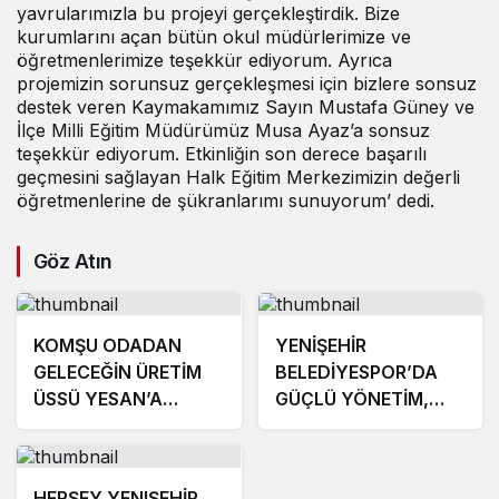
yavrularımızla bu projeyi gerçekleştirdik. Bize
kurumlarını açan bütün okul müdürlerimize ve
öğretmenlerimize teşekkür ediyorum. Ayrıca
projemizin sorunsuz gerçekleşmesi için bizlere sonsuz
destek veren Kaymakamımız Sayın Mustafa Güney ve
İlçe Milli Eğitim Müdürümüz Musa Ayaz’a sonsuz
teşekkür ediyorum. Etkinliğin son derece başarılı
geçmesini sağlayan Halk Eğitim Merkezimizin değerli
öğretmenlerine de şükranlarımı sunuyorum’ dedi.
Göz Atın
KOMŞU ODADAN
YENİŞEHİR
GELECEĞİN ÜRETİM
BELEDİYESPOR’DA
ÜSSÜ YESAN’A
GÜÇLÜ YÖNETİM,
ÇIKARTMA!
BÜYÜK HEDEFLER
HERŞEY YENIŞEHİR