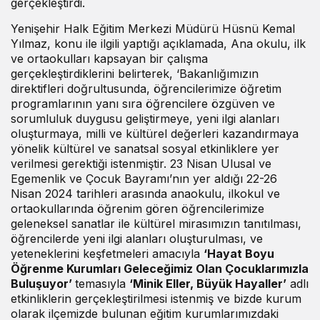
gerçekleştirdi.
Yenişehir Halk Eğitim Merkezi Müdürü Hüsnü Kemal
Yılmaz, konu ile ilgili yaptığı açıklamada, Ana okulu, ilk
ve ortaokulları kapsayan bir çalışma
gerçekleştirdiklerini belirterek, ‘Bakanlığımızın
direktifleri doğrultusunda, öğrencilerimize öğretim
programlarının yanı sıra öğrencilere özgüven ve
sorumluluk duygusu geliştirmeye, yeni ilgi alanları
oluşturmaya, milli ve kültürel değerleri kazandırmaya
yönelik kültürel ve sanatsal sosyal etkinliklere yer
verilmesi gerektiği istenmiştir. 23 Nisan Ulusal ve
Egemenlik ve Çocuk Bayramı’nın yer aldığı 22-26
Nisan 2024 tarihleri arasında anaokulu, ilkokul ve
ortaokullarında öğrenim gören öğrencilerimize
geleneksel sanatlar ile kültürel mirasımızın tanıtılması,
öğrencilerde yeni ilgi alanları oluşturulması, ve
yeteneklerini keşfetmeleri amacıyla
‘Hayat Boyu
Öğrenme Kurumları Geleceğimiz Olan Çocuklarımızla
Buluşuyor’
temasıyla
‘Minik Eller, Büyük Hayaller’
adlı
etkinliklerin gerçekleştirilmesi istenmiş ve bizde kurum
olarak ilçemizde bulunan eğitim kurumlarımızdaki