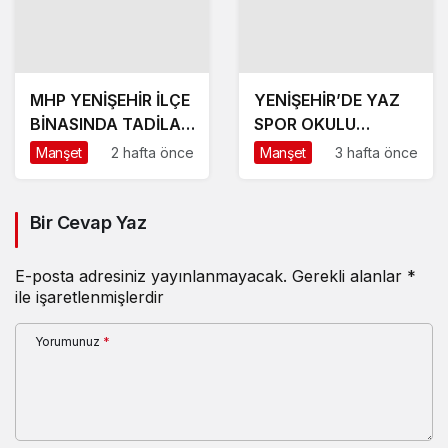
MHP YENİŞEHİR İLÇE
YENİŞEHİR’DE YAZ
BİNASINDA TADİLAT
SPOR OKULU
BAŞLADI
HEYECANI BAŞLADI
Manşet
2 hafta önce
Manşet
3 hafta önce
Bir Cevap Yaz
E-posta adresiniz yayınlanmayacak.
Gerekli alanlar
*
ile işaretlenmişlerdir
Yorumunuz
*