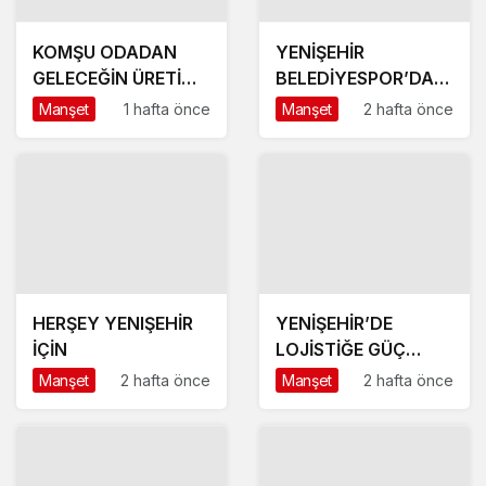
KOMŞU ODADAN
YENİŞEHİR
GELECEĞİN ÜRETİM
BELEDİYESPOR’DA
ÜSSÜ YESAN’A
GÜÇLÜ YÖNETİM,
Manşet
1 hafta önce
Manşet
2 hafta önce
ÇIKARTMA!
BÜYÜK HEDEFLER
HERŞEY YENIŞEHİR
YENİŞEHİR’DE
İÇİN
LOJİSTİĞE GÜÇ
KATACAK ADIM
Manşet
2 hafta önce
Manşet
2 hafta önce