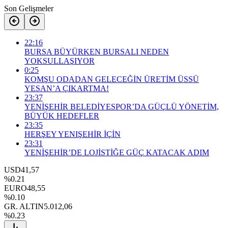
Son Gelişmeler
22:16
BURSA BÜYÜRKEN BURSALI NEDEN
YOKSULLAŞIYOR
0:25
KOMŞU ODADAN GELECEĞİN ÜRETİM ÜSSÜ
YESAN’A ÇIKARTMA!
23:37
YENİŞEHİR BELEDİYESPOR’DA GÜÇLÜ YÖNETİM,
BÜYÜK HEDEFLER
23:35
HERŞEY YENIŞEHİR İÇİN
23:31
YENİŞEHİR’DE LOJİSTİĞE GÜÇ KATACAK ADIM
USD
41,57
%0.21
EURO
48,55
%0.10
GR. ALTIN
5.012,06
%0.23