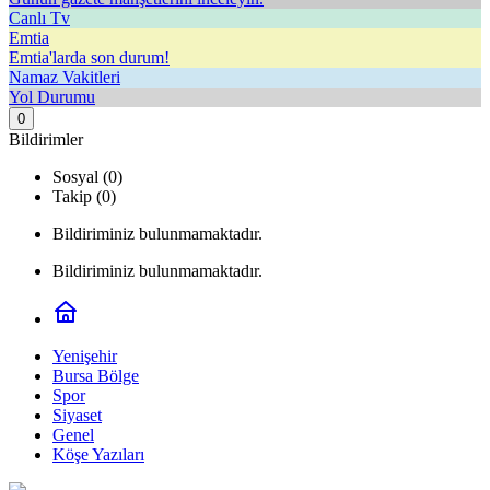
Canlı Tv
Emtia
Emtia'larda son durum!
Namaz Vakitleri
Yol Durumu
0
Bildirimler
Sosyal (0)
Takip (0)
Bildiriminiz bulunmamaktadır.
Bildiriminiz bulunmamaktadır.
Yenişehir
Bursa Bölge
Spor
Siyaset
Genel
Köşe Yazıları