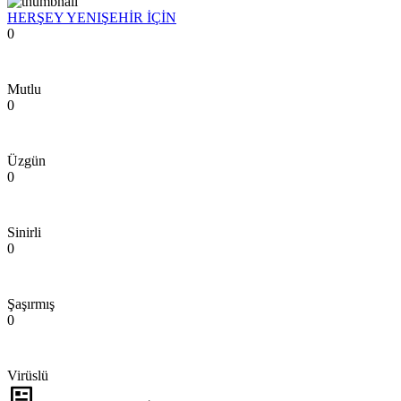
HERŞEY YENIŞEHİR İÇİN
0
Mutlu
0
Üzgün
0
Sinirli
0
Şaşırmış
0
Virüslü