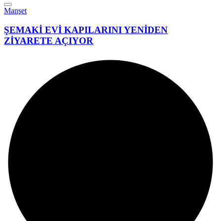
Manşet
ŞEMAKİ EVİ KAPILARINI YENİDEN
ZİYARETE AÇIYOR