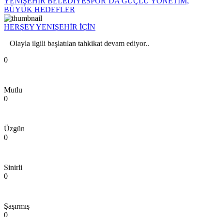
YENİŞEHİR BELEDİYESPOR’DA GÜÇLÜ YÖNETİM,
BÜYÜK HEDEFLER
HERŞEY YENIŞEHİR İÇİN
Olayla ilgili başlatılan tahkikat devam ediyor..
0
Mutlu
0
Üzgün
0
Sinirli
0
Şaşırmış
0