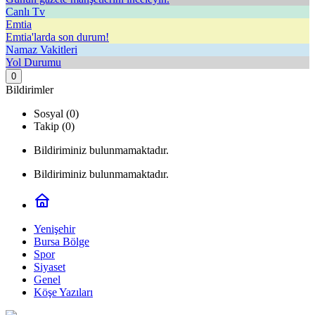
Canlı Tv
Emtia
Emtia'larda son durum!
Namaz Vakitleri
Yol Durumu
0
Bildirimler
Sosyal (0)
Takip (0)
Bildiriminiz bulunmamaktadır.
Bildiriminiz bulunmamaktadır.
Yenişehir
Bursa Bölge
Spor
Siyaset
Genel
Köşe Yazıları