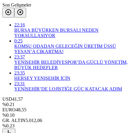
Son Gelişmeler
22:16
BURSA BÜYÜRKEN BURSALI NEDEN
YOKSULLAŞIYOR
0:25
KOMŞU ODADAN GELECEĞİN ÜRETİM ÜSSÜ
YESAN’A ÇIKARTMA!
23:37
YENİŞEHİR BELEDİYESPOR’DA GÜÇLÜ YÖNETİM,
BÜYÜK HEDEFLER
23:35
HERŞEY YENIŞEHİR İÇİN
23:31
YENİŞEHİR’DE LOJİSTİĞE GÜÇ KATACAK ADIM
USD
41,57
%0.21
EURO
48,55
%0.10
GR. ALTIN
5.012,06
%0.23