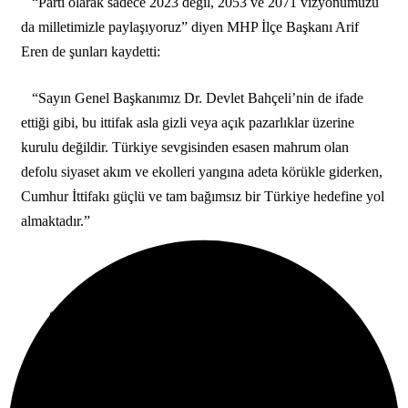
“Parti olarak sadece 2023 değil, 2053 ve 2071 vizyonumuzu
da milletimizle paylaşıyoruz” diyen MHP İlçe Başkanı Arif
Eren de şunları kaydetti:
“Sayın Genel Başkanımız Dr. Devlet Bahçeli’nin de ifade
ettiği gibi, bu ittifak asla gizli veya açık pazarlıklar üzerine
kurulu değildir. Türkiye sevgisinden esasen mahrum olan
defolu siyaset akım ve ekolleri yangına adeta körükle giderken,
Cumhur İttifakı güçlü ve tam bağımsız bir Türkiye hedefine yol
almaktadır.”
0
0
0
0
0