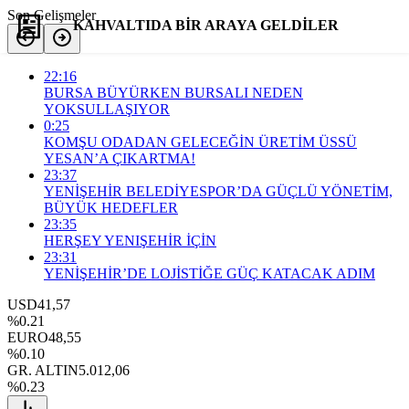
Son Gelişmeler
KAHVALTIDA BİR ARAYA GELDİLER
22:16
Yorum Yap
Paylaş
BURSA BÜYÜRKEN BURSALI NEDEN
YOKSULLAŞIYOR
0:25
KOMŞU ODADAN GELECEĞİN ÜRETİM ÜSSÜ
YESAN’A ÇIKARTMA!
23:37
YENİŞEHİR BELEDİYESPOR’DA GÜÇLÜ YÖNETİM,
BÜYÜK HEDEFLER
23:35
HERŞEY YENIŞEHİR İÇİN
23:31
YENİŞEHİR’DE LOJİSTİĞE GÜÇ KATACAK ADIM
USD
41,57
%0.21
EURO
48,55
%0.10
GR. ALTIN
5.012,06
%0.23