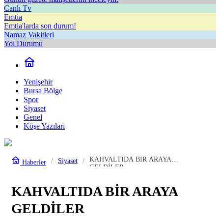
Canlı Tv
Emtia
Emtia'larda son durum!
Namaz Vakitleri
Yol Durumu
Yenişehir
Bursa Bölge
Spor
Siyaset
Genel
Köşe Yazıları
KAHVALTIDA BİR ARAYA
Siyaset
Haberler
GELDİLER
KAHVALTIDA BİR ARAYA
GELDİLER