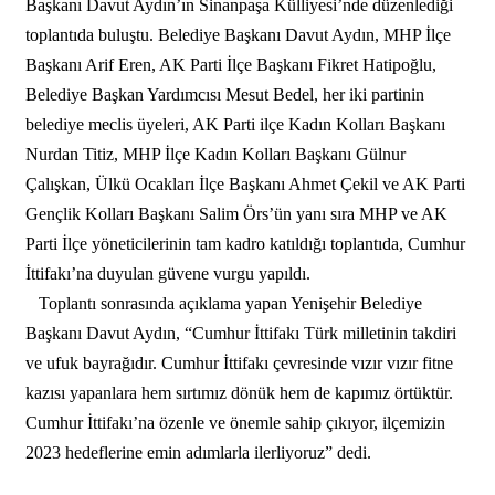
Başkanı Davut Aydın’ın Sinanpaşa Külliyesi’nde düzenlediği
toplantıda buluştu. Belediye Başkanı Davut Aydın, MHP İlçe
Başkanı Arif Eren, AK Parti İlçe Başkanı Fikret Hatipoğlu,
Belediye Başkan Yardımcısı Mesut Bedel, her iki partinin
belediye meclis üyeleri, AK Parti ilçe Kadın Kolları Başkanı
Nurdan Titiz, MHP İlçe Kadın Kolları Başkanı Gülnur
Çalışkan, Ülkü Ocakları İlçe Başkanı Ahmet Çekil ve AK Parti
Gençlik Kolları Başkanı Salim Örs’ün yanı sıra MHP ve AK
Parti İlçe yöneticilerinin tam kadro katıldığı toplantıda, Cumhur
İttifakı’na duyulan güvene vurgu yapıldı.
Toplantı sonrasında açıklama yapan Yenişehir Belediye
Başkanı Davut Aydın, “Cumhur İttifakı Türk milletinin takdiri
ve ufuk bayrağıdır. Cumhur İttifakı çevresinde vızır vızır fitne
kazısı yapanlara hem sırtımız dönük hem de kapımız örtüktür.
Cumhur İttifakı’na özenle ve önemle sahip çıkıyor, ilçemizin
2023 hedeflerine emin adımlarla ilerliyoruz” dedi.