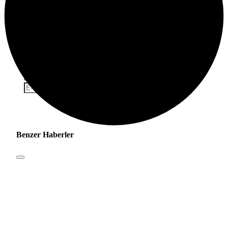
Tamamen Ücretsiz Olarak Bültenimize
Abone Olabilirsin
Yeni haberlerden haberdar olmak için fırsatı kaçırma ve ücretsiz
e-posta aboneliğini hemen başlat.
Abone Ol
Benzer Haberler