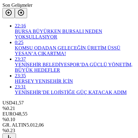
Son Gelişmeler
22:16
BURSA BÜYÜRKEN BURSALI NEDEN
YOKSULLAŞIYOR
0:25
KOMŞU ODADAN GELECEĞİN ÜRETİM ÜSSÜ
YESAN’A ÇIKARTMA!
23:37
YENİŞEHİR BELEDİYESPOR’DA GÜÇLÜ YÖNETİM,
BÜYÜK HEDEFLER
23:35
HERŞEY YENIŞEHİR İÇİN
23:31
YENİŞEHİR’DE LOJİSTİĞE GÜÇ KATACAK ADIM
USD
41,57
%0.21
EURO
48,55
%0.10
GR. ALTIN
5.012,06
%0.23