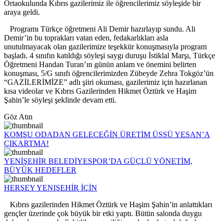
Ortaokulunda Kıbrıs gazilerimiz ile öğrencilerimiz söyleşide bir
araya geldi.
Programı Türkçe öğretmeni Ali Demir hazırlayıp sundu. Ali
Demir’in bu toprakları vatan eden, fedakarlıkları asla
unutulmayacak olan gazilerimize teşekkür konuşmasıyla program
başladı. 4 sınıfın katıldığı söyleşi saygı duruşu İstiklal Marşı, Türkçe
Öğretmeni Handan Turan’ın günün anlam ve önemini belirten
konuşması, 5/G sınıfı öğrencilerimizden Zübeyde Zehra Tokgöz’ün
“GAZİLERİMİZE” adlı şiiri okuması, gazilerimiz için hazırlanan
kısa videolar ve Kıbrıs Gazilerinden Hikmet Öztürk ve Haşim
Şahin’le söyleşi şeklinde devam etti.
Göz Atın
KOMŞU ODADAN GELECEĞİN ÜRETİM ÜSSÜ YESAN’A
ÇIKARTMA!
YENİŞEHİR BELEDİYESPOR’DA GÜÇLÜ YÖNETİM,
BÜYÜK HEDEFLER
HERŞEY YENIŞEHİR İÇİN
Kıbrıs gazilerinden Hikmet Öztürk ve Haşim Şahin’in anlattıkları
gençler üzerinde çok büyük bir etki yaptı. Bütün salonda duygu