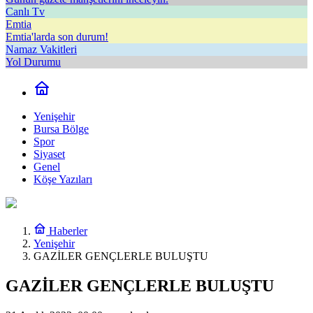
Canlı Tv
Emtia
Emtia'larda son durum!
Namaz Vakitleri
Yol Durumu
Yenişehir
Bursa Bölge
Spor
Siyaset
Genel
Köşe Yazıları
Haberler
Yenişehir
GAZİLER GENÇLERLE BULUŞTU
GAZİLER GENÇLERLE BULUŞTU