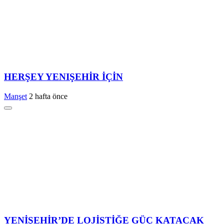
HERŞEY YENIŞEHİR İÇİN
Manşet
2 hafta önce
YENİŞEHİR’DE LOJİSTİĞE GÜÇ KATACAK