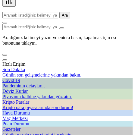
Ara
Aradığınız kelimeyi yazın ve entera basın, kapatmak için esc
butonuna tıklayın.
Hızlı Erişim
Son Dakika
Günün son gelişmelerine yakından bakın.
Covid 19
Pandeminin detayları..
Döviz Kurlar
Piyasanın kalbine yakından göz atın.
Kripto Paralar
Kripto para piyasalarında son durum!
Hava Durumu
Maç Merkezi
Puan Durumu
Gazeteler
Günün gazete manşetlerini inceleyin.