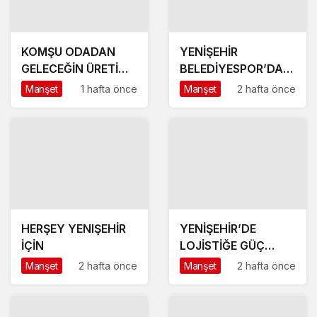
KOMŞU ODADAN
YENİŞEHİR
GELECEĞİN ÜRETİM
BELEDİYESPOR’DA
ÜSSÜ YESAN’A
GÜÇLÜ YÖNETİM,
Manşet
1 hafta önce
Manşet
2 hafta önce
ÇIKARTMA!
BÜYÜK HEDEFLER
HERŞEY YENIŞEHİR
YENİŞEHİR’DE
İÇİN
LOJİSTİĞE GÜÇ
KATACAK ADIM
Manşet
2 hafta önce
Manşet
2 hafta önce