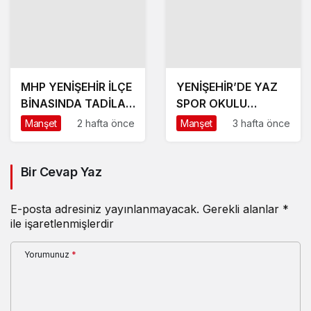
MHP YENİŞEHİR İLÇE
YENİŞEHİR’DE YAZ
BİNASINDA TADİLAT
SPOR OKULU
BAŞLADI
HEYECANI BAŞLADI
Manşet
2 hafta önce
Manşet
3 hafta önce
Bir Cevap Yaz
E-posta adresiniz yayınlanmayacak.
Gerekli alanlar
*
ile işaretlenmişlerdir
Yorumunuz
*