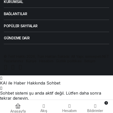
KURUMSAL
BAĞLANTILAR
POPÜLER SAYFALAR
GÜNDEME DAIR
© Telif Hakkı 2026, Tüm Hakları Saklıdır. Alt Yapı:
isimsepeti.NET
Yazarlarımız
Künye
Hesabım
Gizlilik politikası
İletişim
KAI ile Haber Hakkında Sohbet
Sohbet sistemi şu anda aktif değil. Lütfen daha sonra
tekrar deneyin.
0
Akış
Hesabım
Bildirimler
Anasayfa