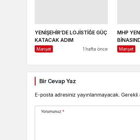
YENİŞEHİR’DE LOJİSTİĞE GÜÇ
MHP YENİŞEHİR İLÇE
KATACAK ADIM
BİNASIN
BAŞLADI
Manşet
1 hafta önce
Manşet
Bir Cevap Yaz
E-posta adresiniz yayınlanmayacak.
Gerekli
Yorumunuz
*