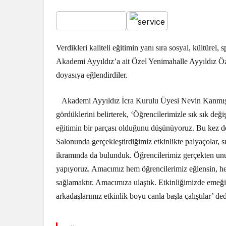
Verdikleri kaliteli eğitimin yanı sıra sosyal, kültürel,
Akademi Ayyıldız’a ait Özel Yenimahalle Ayyıldız Öz
doyasıya eğlendirdiler.
Akademi Ayyıldız İcra Kurulu Üyesi Nevin Kanmış, eğ
gördüklerini belirterek, ‘Öğrencilerimizle sık sık değiş
eğitimin bir parçası olduğunu düşünüyoruz. Bu kez de 
Salonunda gerçekleştirdiğimiz etkinlikte palyaçolar,
ikramında da bulunduk. Öğrencilerimiz gerçekten unuta
yapıyoruz. Amacımız hem öğrencilerimiz eğlensin, he
sağlamaktır. Amacımıza ulaştık. Etkinliğimizde emeğ
arkadaşlarımız etkinlik boyu canla başla çalıştılar’ ded