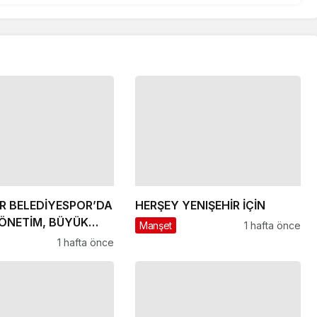
İR BELEDİYESPOR’DA
HERŞEY YENIŞEHİR İÇİN
ÖNETİM, BÜYÜK
Manşet
1 hafta önce
R
1 hafta önce