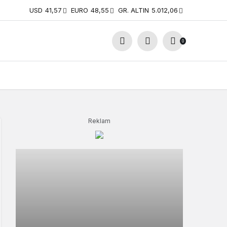
USD
41,57
EURO
48,55
GR. ALTIN
5.012,06
0
Reklam