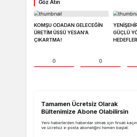
Göz Atın
KOMŞU ODADAN GELECEĞİN
YENİŞEHİ
ÜRETİM ÜSSÜ YESAN’A
GÜÇLÜ Y
ÇIKARTMA!
HEDEFLE
0
0
Tamamen Ücretsiz Olarak
Bültenimize Abone Olabilirsin
Yeni haberlerden haberdar olmak için fırsatı kaçı
ve ücretsiz e-posta aboneliğini hemen başlat.