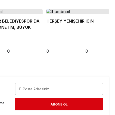
R BELEDİYESPOR’DA
HERŞEY YENIŞEHİR İÇİN
ÖNETİM, BÜYÜK
R
0
0
0
rma
ABONE OL