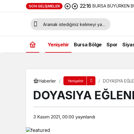
22:16
BURSA BÜYÜRKEN B
SON GELIŞMELER
Yenişehir
Bursa Bölge
Spor
Siya
Haberler
DOYASIYA EĞLE
Yenişehir
DOYASIYA EĞLEN
3 Kasım 2021, 00:00
yayınlandı