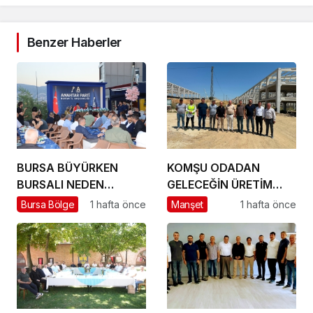
Benzer Haberler
BURSA BÜYÜRKEN
KOMŞU ODADAN
BURSALI NEDEN
GELECEĞİN ÜRETİM
YOKSULLAŞIYOR
ÜSSÜ YESAN’A
Bursa Bölge
1 hafta önce
Manşet
1 hafta önce
ÇIKARTMA!