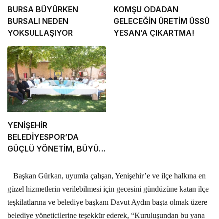
BURSA BÜYÜRKEN
KOMŞU ODADAN
BURSALI NEDEN
GELECEĞİN ÜRETİM ÜSSÜ
YOKSULLAŞIYOR
YESAN’A ÇIKARTMA!
YENİŞEHİR
BELEDİYESPOR’DA
GÜÇLÜ YÖNETİM, BÜYÜK
HEDEFLER
Başkan Gürkan, uyumla çalışan, Yenişehir’e ve ilçe halkına en
güzel hizmetlerin verilebilmesi için gecesini gündüzüne katan ilçe
teşkilatlarına ve belediye başkanı Davut Aydın başta olmak üzere
belediye yöneticilerine teşekkür ederek, “Kuruluşundan bu yana