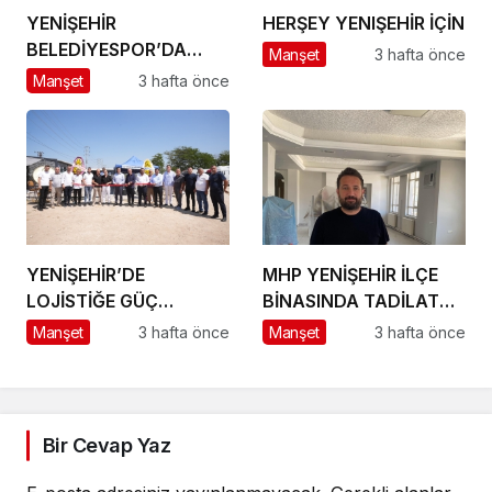
YENİŞEHİR
HERŞEY YENIŞEHİR İÇİN
BELEDİYESPOR’DA
Manşet
3 hafta önce
GÜÇLÜ YÖNETİM,
Manşet
3 hafta önce
BÜYÜK HEDEFLER
YENİŞEHİR’DE
MHP YENİŞEHİR İLÇE
LOJİSTİĞE GÜÇ
BİNASINDA TADİLAT
KATACAK ADIM
BAŞLADI
Manşet
3 hafta önce
Manşet
3 hafta önce
Bir Cevap Yaz