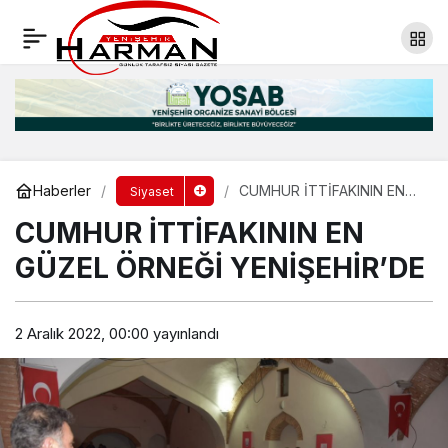
YİNE AYNI YER, YİNE KAZA
Yorum Yap
Paylaş
Haberler
CUMHUR İTTİFAKININ EN
Siyaset
GÜZEL ÖRNEĞİ
CUMHUR İTTİFAKININ EN
YENİŞEHİR’DE
GÜZEL ÖRNEĞİ YENİŞEHİR’DE
2 Aralık 2022, 00:00
yayınlandı