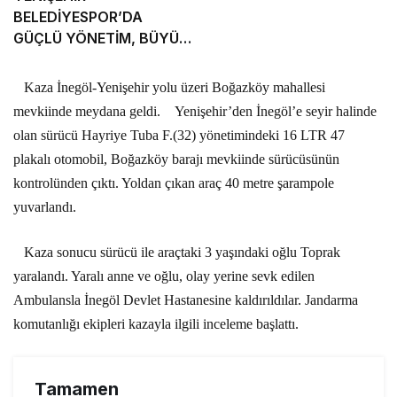
BELEDİYESPOR’DA
GÜÇLÜ YÖNETİM, BÜYÜK
HEDEFLER
Kaza
İnegöl-Yenişehir yolu üzeri Boğazköy mahallesi
mevkiinde meydana geldi.
Yenişehir’den İnegöl’e seyir halinde
olan sürücü Hayriye Tuba F.(32) yönetimindeki 16 LTR 47
plakalı
otomobil,
Boğazköy barajı mevkiinde sürücüsünün
kontrolünden çıktı. Yoldan çıkan araç 40 metre
şarampole
yuvarlandı.
Kaza
sonucu sürücü ile araçtaki 3 yaşındaki oğlu Toprak
yaralandı. Yaralı anne ve oğlu, olay yerine sevk edilen
Ambulansla İnegöl Devlet Hastanesine kaldırıldılar. Jandarma
komutanlığı ekipleri
kazayla
ilgili inceleme başlattı.
Tamamen