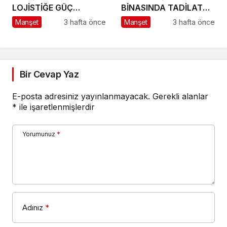
LOJİSTİĞE GÜÇ
BİNASINDA TADİLAT
KATACAK ADIM
BAŞLADI
Manşet
3 hafta önce
Manşet
3 hafta önce
Bir Cevap Yaz
E-posta adresiniz yayınlanmayacak.
Gerekli alanlar
*
ile işaretlenmişlerdir
Yorumunuz
*
Adınız
*