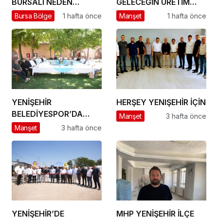
BURSALI NEDEN
GELECEĞİN ÜRETİM
YOKSULLAŞIYOR
ÜSSÜ YESAN’A
Bursa Bölge
1 hafta önce
Manşet
1 hafta önce
ÇIKARTMA!
YENİŞEHİR
HERŞEY YENIŞEHİR İÇİN
BELEDİYESPOR’DA
Manşet
3 hafta önce
GÜÇLÜ YÖNETİM,
Manşet
3 hafta önce
BÜYÜK HEDEFLER
YENİŞEHİR’DE
MHP YENİŞEHİR İLÇE