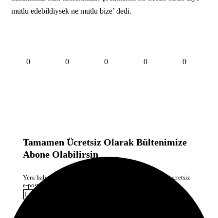
mutlu edebildiysek ne mutlu bize’ dedi.
0
0
0
0
0
Tamamen Ücretsiz Olarak Bültenimize
Abone Olabilirsin
Yeni haberlerden haberdar olmak için fırsatı kaçırma ve ücretsiz
e-posta aboneliğini hemen başlat.
Abone Ol