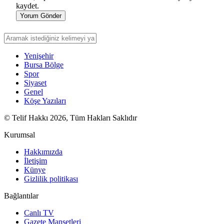
kaydet.
Yorum Gönder
Yenişehir
Bursa Bölge
Spor
Siyaset
Genel
Köşe Yazıları
© Telif Hakkı 2026, Tüm Hakları Saklıdır
Kurumsal
Hakkımızda
İletişim
Künye
Gizlilik politikası
Bağlantılar
Canlı TV
Gazete Manşetleri