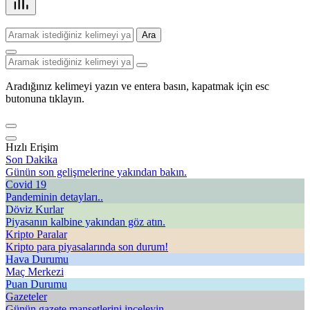
Ara
Aradığınız kelimeyi yazın ve entera basın, kapatmak için esc
butonuna tıklayın.
Hızlı Erişim
Son Dakika
Günün son gelişmelerine yakından bakın.
Covid 19
Pandeminin detayları..
Döviz Kurlar
Piyasanın kalbine yakından göz atın.
Kripto Paralar
Kripto para piyasalarında son durum!
Hava Durumu
Maç Merkezi
Puan Durumu
Gazeteler
Günün gazete manşetlerini inceleyin.