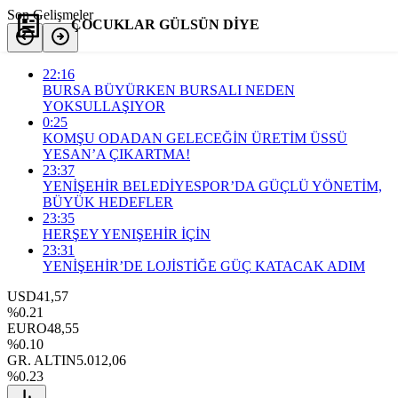
Son Gelişmeler
ÇOCUKLAR GÜLSÜN DİYE
22:16
Yorum Yap
Paylaş
BURSA BÜYÜRKEN BURSALI NEDEN
YOKSULLAŞIYOR
0:25
KOMŞU ODADAN GELECEĞİN ÜRETİM ÜSSÜ
YESAN’A ÇIKARTMA!
23:37
YENİŞEHİR BELEDİYESPOR’DA GÜÇLÜ YÖNETİM,
BÜYÜK HEDEFLER
23:35
HERŞEY YENIŞEHİR İÇİN
23:31
YENİŞEHİR’DE LOJİSTİĞE GÜÇ KATACAK ADIM
USD
41,57
%0.21
EURO
48,55
%0.10
GR. ALTIN
5.012,06
%0.23