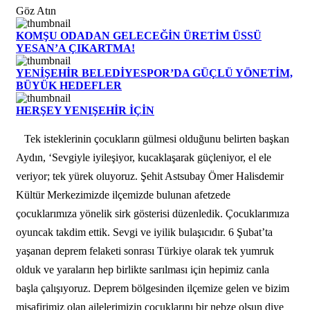
Göz Atın
KOMŞU ODADAN GELECEĞİN ÜRETİM ÜSSÜ
YESAN’A ÇIKARTMA!
YENİŞEHİR BELEDİYESPOR’DA GÜÇLÜ YÖNETİM,
BÜYÜK HEDEFLER
HERŞEY YENIŞEHİR İÇİN
Tek isteklerinin çocukların gülmesi olduğunu belirten başkan
Aydın, ‘Sevgiyle iyileşiyor, kucaklaşarak güçleniyor, el ele
veriyor; tek yürek oluyoruz. Şehit Astsubay Ömer Halisdemir
Kültür Merkezimizde ilçemizde bulunan afetzede
çocuklarımıza yönelik sirk gösterisi düzenledik. Çocuklarımıza
oyuncak takdim ettik. Sevgi ve iyilik bulaşıcıdır. 6 Şubat’ta
yaşanan deprem felaketi sonrası Türkiye olarak tek yumruk
olduk ve yaraların hep birlikte sarılması için hepimiz canla
başla çalışıyoruz. Deprem bölgesinden ilçemize gelen ve bizim
misafirimiz olan ailelerimizin çocuklarını bir nebze olsun diye