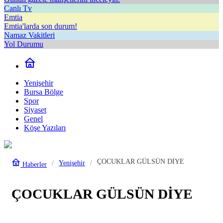
Canlı Tv
Emtia
Emtia'larda son durum!
Namaz Vakitleri
Yol Durumu
Yenişehir
Bursa Bölge
Spor
Siyaset
Genel
Köşe Yazıları
ÇOCUKLAR GÜLSÜN DİYE
Yenişehir
Haberler
ÇOCUKLAR GÜLSÜN DİYE