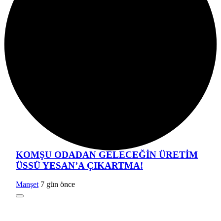
Benzer Haberler
KOMŞU ODADAN GELECEĞİN ÜRETİM
ÜSSÜ YESAN’A ÇIKARTMA!
Manşet
7 gün önce