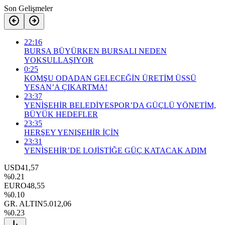
Son Gelişmeler
22:16
BURSA BÜYÜRKEN BURSALI NEDEN
YOKSULLAŞIYOR
0:25
KOMŞU ODADAN GELECEĞİN ÜRETİM ÜSSÜ
YESAN’A ÇIKARTMA!
23:37
YENİŞEHİR BELEDİYESPOR’DA GÜÇLÜ YÖNETİM,
BÜYÜK HEDEFLER
23:35
HERŞEY YENIŞEHİR İÇİN
23:31
YENİŞEHİR’DE LOJİSTİĞE GÜÇ KATACAK ADIM
USD
41,57
%0.21
EURO
48,55
%0.10
GR. ALTIN
5.012,06
%0.23