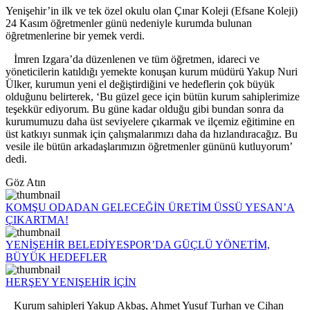
Yenişehir’in ilk ve tek özel okulu olan Çınar Koleji (Efsane Koleji)
24 Kasım öğretmenler günü nedeniyle kurumda bulunan
öğretmenlerine bir yemek verdi.
İmren Izgara’da düzenlenen ve tüm öğretmen, idareci ve
yöneticilerin katıldığı yemekte konuşan kurum müdürü Yakup Nuri
Ülker, kurumun yeni el değiştirdiğini ve hedeflerin çok büyük
olduğunu belirterek, ‘Bu güzel gece için bütün kurum sahiplerimize
teşekkür ediyorum. Bu güne kadar olduğu gibi bundan sonra da
kurumumuzu daha üst seviyelere çıkarmak ve ilçemiz eğitimine en
üst katkıyı sunmak için çalışmalarımızı daha da hızlandıracağız. Bu
vesile ile bütün arkadaşlarımızın öğretmenler gününü kutluyorum’
dedi.
Göz Atın
KOMŞU ODADAN GELECEĞİN ÜRETİM ÜSSÜ YESAN’A
ÇIKARTMA!
YENİŞEHİR BELEDİYESPOR’DA GÜÇLÜ YÖNETİM,
BÜYÜK HEDEFLER
HERŞEY YENIŞEHİR İÇİN
Kurum sahipleri Yakup Akbaş, Ahmet Yusuf Turhan ve Cihan