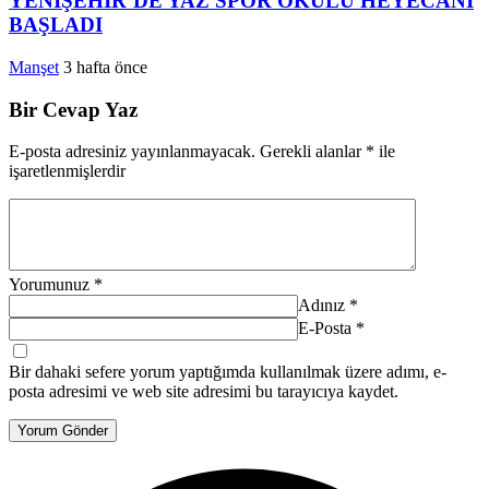
YENİŞEHİR’DE YAZ SPOR OKULU HEYECANI
BAŞLADI
Manşet
3 hafta önce
Bir Cevap Yaz
E-posta adresiniz yayınlanmayacak.
Gerekli alanlar
*
ile
işaretlenmişlerdir
Yorumunuz
*
Adınız
*
E-Posta
*
Bir dahaki sefere yorum yaptığımda kullanılmak üzere adımı, e-
posta adresimi ve web site adresimi bu tarayıcıya kaydet.
Yorum Gönder