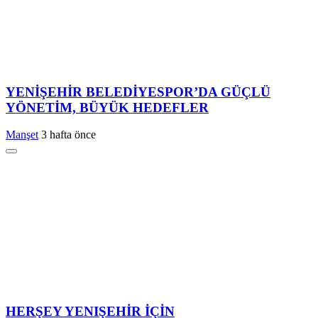
YENİŞEHİR BELEDİYESPOR’DA GÜÇLÜ
YÖNETİM, BÜYÜK HEDEFLER
Manşet
3 hafta önce
HERŞEY YENIŞEHİR İÇİN