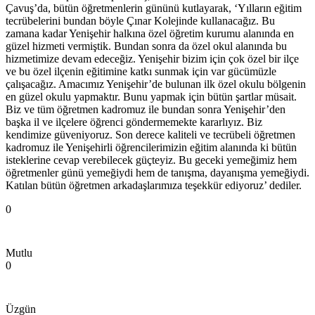
Çavuş’da, bütün öğretmenlerin gününü kutlayarak, ‘Yılların eğitim
tecrübelerini bundan böyle Çınar Kolejinde kullanacağız. Bu
zamana kadar Yenişehir halkına özel öğretim kurumu alanında en
güzel hizmeti vermiştik. Bundan sonra da özel okul alanında bu
hizmetimize devam edeceğiz. Yenişehir bizim için çok özel bir ilçe
ve bu özel ilçenin eğitimine katkı sunmak için var gücümüzle
çalışacağız. Amacımız Yenişehir’de bulunan ilk özel okulu bölgenin
en güzel okulu yapmaktır. Bunu yapmak için bütün şartlar müsait.
Biz ve tüm öğretmen kadromuz ile bundan sonra Yenişehir’den
başka il ve ilçelere öğrenci göndermemekte kararlıyız. Biz
kendimize güveniyoruz. Son derece kaliteli ve tecrübeli öğretmen
kadromuz ile Yenişehirli öğrencilerimizin eğitim alanında ki bütün
isteklerine cevap verebilecek güçteyiz. Bu geceki yemeğimiz hem
öğretmenler günü yemeğiydi hem de tanışma, dayanışma yemeğiydi.
Katılan bütün öğretmen arkadaşlarımıza teşekkür ediyoruz’ dediler.
0
Mutlu
0
Üzgün