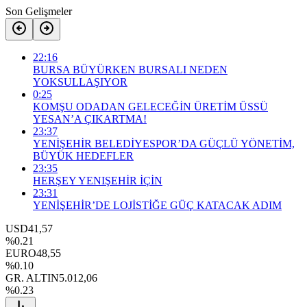
Son Gelişmeler
22:16
BURSA BÜYÜRKEN BURSALI NEDEN
YOKSULLAŞIYOR
0:25
KOMŞU ODADAN GELECEĞİN ÜRETİM ÜSSÜ
YESAN’A ÇIKARTMA!
23:37
YENİŞEHİR BELEDİYESPOR’DA GÜÇLÜ YÖNETİM,
BÜYÜK HEDEFLER
23:35
HERŞEY YENIŞEHİR İÇİN
23:31
YENİŞEHİR’DE LOJİSTİĞE GÜÇ KATACAK ADIM
USD
41,57
%0.21
EURO
48,55
%0.10
GR. ALTIN
5.012,06
%0.23