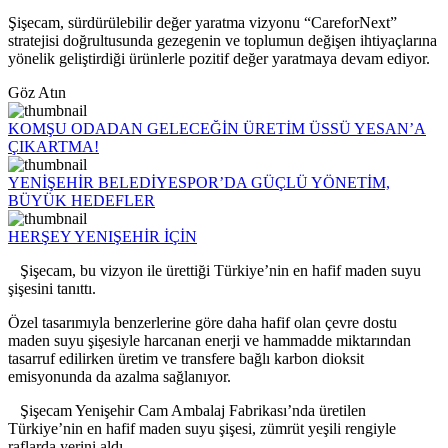
Şişecam, sürdürülebilir değer yaratma vizyonu “CareforNext”
stratejisi doğrultusunda gezegenin ve toplumun değişen ihtiyaçlarına
yönelik geliştirdiği ürünlerle pozitif değer yaratmaya devam ediyor.
Göz Atın
KOMŞU ODADAN GELECEĞİN ÜRETİM ÜSSÜ YESAN’A
ÇIKARTMA!
YENİŞEHİR BELEDİYESPOR’DA GÜÇLÜ YÖNETİM,
BÜYÜK HEDEFLER
HERŞEY YENIŞEHİR İÇİN
Şişecam, bu vizyon ile ürettiği Türkiye’nin en hafif maden suyu
şişesini tanıttı.
Özel tasarımıyla benzerlerine göre daha hafif olan çevre dostu
maden suyu şişesiyle harcanan enerji ve hammadde miktarından
tasarruf edilirken üretim ve transfere bağlı karbon dioksit
emisyonunda da azalma sağlanıyor.
Şişecam Yenişehir Cam Ambalaj Fabrikası’nda üretilen
Türkiye’nin en hafif maden suyu şişesi, zümrüt yeşili rengiyle
raflarda yerini aldı.