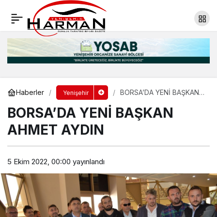
AHMET AYDIN: BEN DEĞİL BİZ ANLAYIŞI
EGEMEN OLACAK
Yorum Yap
Paylaş
Haberler
BORSA’DA YENİ BAŞKAN
Yenişehir
AHMET AYDIN
BORSA’DA YENİ BAŞKAN
AHMET AYDIN
5 Ekim 2022, 00:00
yayınlandı