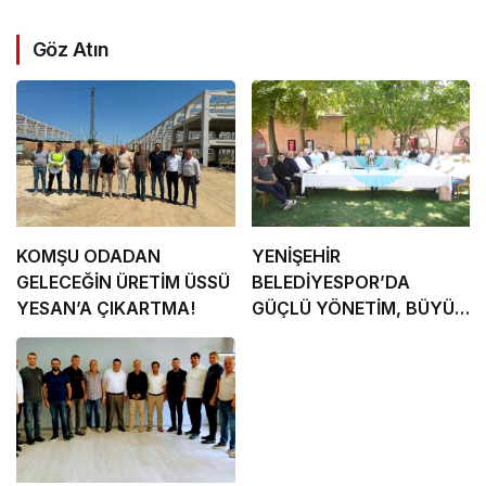
Göz Atın
KOMŞU ODADAN
YENİŞEHİR
GELECEĞİN ÜRETİM ÜSSÜ
BELEDİYESPOR’DA
YESAN’A ÇIKARTMA!
GÜÇLÜ YÖNETİM, BÜYÜK
HEDEFLER