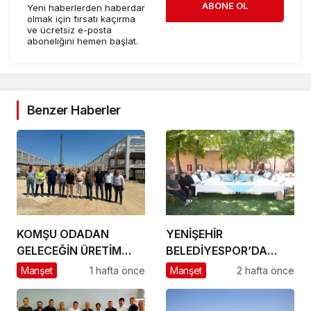
ABONE OL
Yeni haberlerden haberdar
olmak için fırsatı kaçırma
ve ücretsiz e-posta
aboneliğini hemen başlat.
Benzer Haberler
KOMŞU ODADAN
YENİŞEHİR
GELECEĞİN ÜRETİM
BELEDİYESPOR’DA
ÜSSÜ YESAN’A
GÜÇLÜ YÖNETİM,
Manşet
1 hafta önce
Manşet
2 hafta önce
ÇIKARTMA!
BÜYÜK HEDEFLER