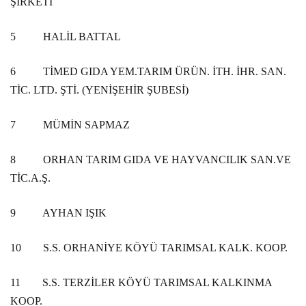
ŞİRKETİ
5
HALİL BATTAL
6
TİMED GIDA YEM.TARIM ÜRÜN. İTH. İHR. SAN.
TİC. LTD. ŞTİ. (YENİŞEHİR ŞUBESİ)
7
MÜMİN SAPMAZ
8
ORHAN TARIM GIDA VE HAYVANCILIK SAN.VE
TİC.A.Ş.
9
AYHAN IŞIK
10
S.S. ORHANİYE KÖYÜ TARIMSAL KALK. KOOP.
11
S.S. TERZİLER KÖYÜ TARIMSAL KALKINMA
KOOP.