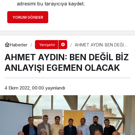
adresimi bu tarayıcıya kaydet.
YORUM GÖNDER
Haberler
AHMET AYDIN: BEN DEĞİL
Yenişehir
BİZ ANLAYIŞI EGEMEN
AHMET AYDIN: BEN DEĞİL BİZ
OLACAK
ANLAYIŞI EGEMEN OLACAK
4 Ekim 2022, 00:00
yayınlandı