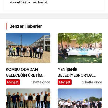
aboneliğini hemen başlat.
Benzer Haberler
KOMŞU ODADAN
YENİŞEHİR
GELECEĞİN ÜRETİM
BELEDİYESPOR’DA
ÜSSÜ YESAN’A
GÜÇLÜ YÖNETİM,
Manşet
1 hafta önce
Manşet
2 hafta önce
ÇIKARTMA!
BÜYÜK HEDEFLER