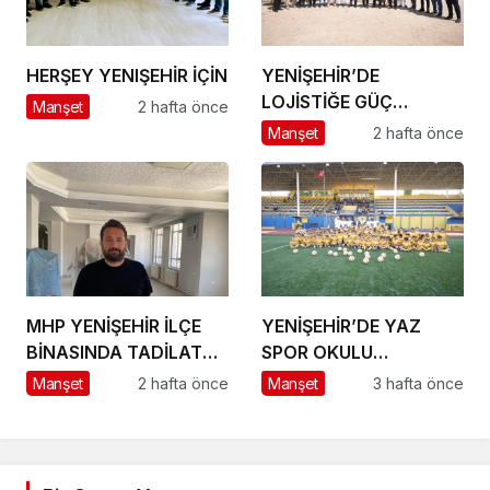
HERŞEY YENIŞEHİR İÇİN
YENİŞEHİR’DE
LOJİSTİĞE GÜÇ
Manşet
2 hafta önce
KATACAK ADIM
Manşet
2 hafta önce
MHP YENİŞEHİR İLÇE
YENİŞEHİR’DE YAZ
BİNASINDA TADİLAT
SPOR OKULU
BAŞLADI
HEYECANI BAŞLADI
Manşet
2 hafta önce
Manşet
3 hafta önce