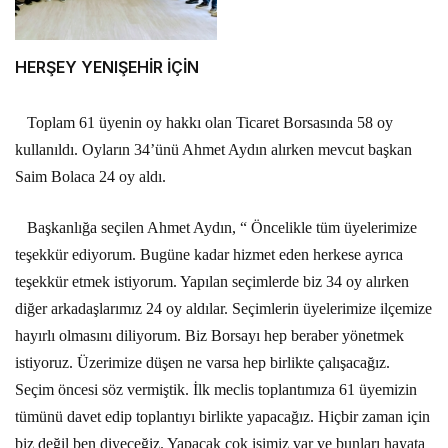
HERŞEY YENIŞEHİR İÇİN
Toplam 61 üyenin oy hakkı olan Ticaret Borsasında 58 oy
kullanıldı. Oyların 34’ünü Ahmet Aydın alırken mevcut başkan
Saim Bolaca 24 oy aldı.
Başkanlığa seçilen Ahmet Aydın, “ Öncelikle tüm üyelerimize
teşekkür ediyorum. Bugüne kadar hizmet eden herkese ayrıca
teşekkür etmek istiyorum. Yapılan seçimlerde biz 34 oy alırken
diğer arkadaşlarımız 24 oy aldılar. Seçimlerin üyelerimize ilçemize
hayırlı olmasını diliyorum. Biz Borsayı hep beraber yönetmek
istiyoruz. Üzerimize düşen ne varsa hep birlikte çalışacağız.
Seçim öncesi söz vermiştik. İlk meclis toplantımıza 61 üyemizin
tümünü davet edip toplantıyı birlikte yapacağız. Hiçbir zaman için
biz değil ben diyeceğiz. Yapacak çok işimiz var ve bunları hayata