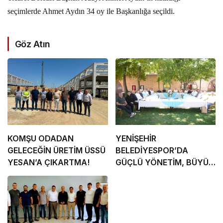
seçimlerde Ahmet Aydın 34 oy ile Başkanlığa seçildi.
Göz Atın
KOMŞU ODADAN
YENİŞEHİR
GELECEĞİN ÜRETİM ÜSSÜ
BELEDİYESPOR’DA
YESAN’A ÇIKARTMA!
GÜÇLÜ YÖNETİM, BÜYÜK
HEDEFLER