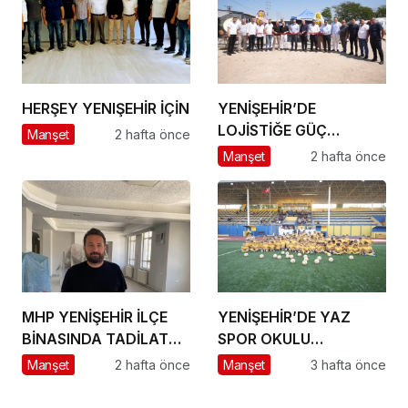
HERŞEY YENIŞEHİR İÇİN
YENİŞEHİR’DE
LOJİSTİĞE GÜÇ
Manşet
2 hafta önce
KATACAK ADIM
Manşet
2 hafta önce
MHP YENİŞEHİR İLÇE
YENİŞEHİR’DE YAZ
BİNASINDA TADİLAT
SPOR OKULU
BAŞLADI
HEYECANI BAŞLADI
Manşet
2 hafta önce
Manşet
3 hafta önce