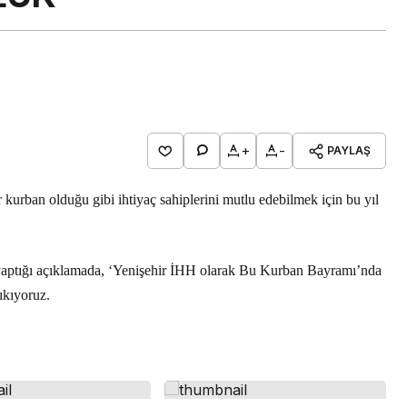
+
-
PAYLAŞ
 kurban olduğu gibi ihtiyaç sahiplerini mutlu edebilmek için bu yıl
Bursa Bölge
aptığı açıklamada, ‘Yenişehir İHH olarak Bu Kurban Bayramı’nda
BURSA BÜYÜRKEN
ıkıyoruz.
BURSALI NEDEN
YOKSULLAŞIYOR