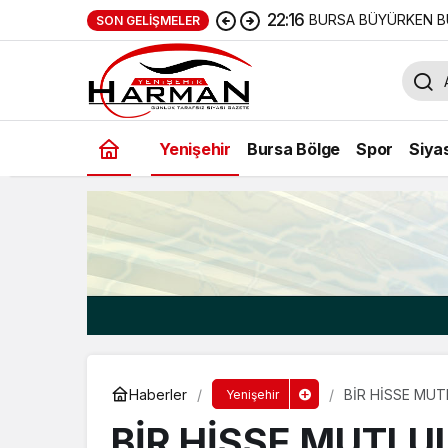
22:16
BURSA BÜYÜRKEN B
SON GELIŞMELER
Yenişehir
Bursa Bölge
Spor
Siya
Haberler
BİR HİSSE MU
Yenişehir
BİR HİSSE MUTLU