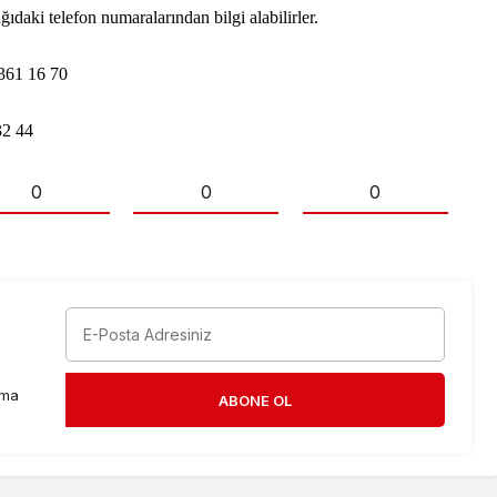
daki telefon numaralarından bilgi alabilirler.
361 16 70
2 44
0
0
0
rma
ABONE OL