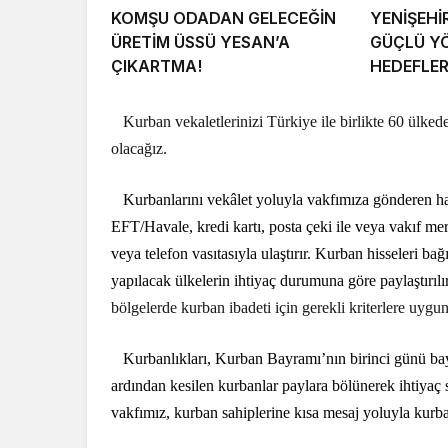
KOMŞU ODADAN GELECEĞİN
YENİŞEHİ
ÜRETİM ÜSSÜ YESAN’A
GÜÇLÜ Y
ÇIKARTMA!
HEDEFLE
Kurban vekaletlerinizi Türkiye ile birlikte 60 ülked
olacağız.
Kurbanlarını vekâlet yoluyla vakfımıza gönderen ha
EFT/Havale, kredi kartı, posta çeki ile veya vakıf mer
veya telefon vasıtasıyla ulaştırır. Kurban hisseleri ba
yapılacak ülkelerin ihtiyaç durumuna göre paylaştırılı
bölgelerde kurban ibadeti için gerekli kriterlere uygun 
Kurbanlıkları, Kurban Bayramı’nın birinci günü ba
ardından kesilen kurbanlar paylara bölünerek ihtiyaç s
vakfımız, kurban sahiplerine kısa mesaj yoluyla kurban