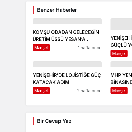
Benzer Haberler
KOMŞU ODADAN GELECEĞİN
YENİŞEH
ÜRETİM ÜSSÜ YESAN’A
GÜÇLÜ Y
ÇIKARTMA!
Manşet
1 hafta önce
HEDEFLE
Manşet
YENİŞEHİR’DE LOJİSTİĞE GÜÇ
MHP YENİŞEHİR İLÇE
KATACAK ADIM
BİNASIN
BAŞLADI
Manşet
2 hafta önce
Manşet
Bir Cevap Yaz