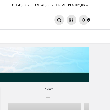
USD
41,57
EURO
48,55
GR. ALTIN
5.012,06
0
Reklam