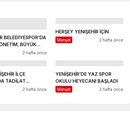
HERŞEY YENIŞEHİR İÇİN
İR BELEDİYESPOR’DA
Manşet
2 hafta önce
ÖNETİM, BÜYÜK
R
2 hafta önce
YENİŞEHİR’DE YAZ SPOR
DA TADİLAT
OKULU HEYECANI BAŞLADI
2 hafta önce
Manşet
3 hafta önce