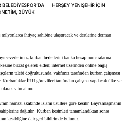
R BELEDİYESPOR’DA
HERŞEY YENIŞEHİR İÇİN
ÖNETİM, BÜYÜK
R
e milyonlarca ihtiyaç sahibine ulaştıracak ve dertlerine derman
yırseverlerimiz, kurban bedellerini banka hesap numaralarına
kezine bizzat gelerek elden; internet üzerinden online bağış
ğışçıların talebi doğrultusunda, vakfımız tarafından kurban çalışması
r.
Kurbanlıklar İHH görevlileri tarafından çalışma yapılacak ülke ve
olarak satın alınır.
yram namazı akabinde İslami usullere göre kesilir. Bayramlaşmanın
ahiplerine dağıtılır.
Kurban kesimleri tamamlandıktan sonra
ın kesildiğine dair geri bildirimde bulunur.