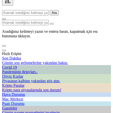
Ara
Aradığınız kelimeyi yazın ve entera basın, kapatmak için esc
butonuna tıklayın.
Hızlı Erişim
Son Dakika
Günün son gelişmelerine yakından bakın.
Covid 19
Pandeminin detayları..
Döviz Kurlar
Piyasanın kalbine yakından göz atın.
Kripto Paralar
Kripto para piyasalarında son durum!
Hava Durumu
Maç Merkezi
Puan Durumu
Gazeteler
Günün gazete manşetlerini inceleyin.