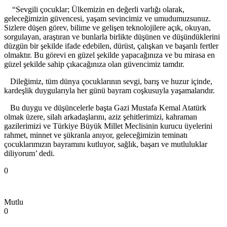
“Sevgili çocuklar; Ülkemizin en değerli varlığı olarak,
geleceğimizin güvencesi, yaşam sevincimiz ve umudumuzsunuz.
Sizlere düşen görev, bilime ve gelişen teknolojilere açık, okuyan,
sorgulayan, araştıran ve bunlarla birlikte düşünen ve düşündüklerini
düzgün bir şekilde ifade edebilen, dürüst, çalışkan ve başarılı fertler
olmaktır. Bu görevi en güzel şekilde yapacağınıza ve bu mirasa en
güzel şekilde sahip çıkacağınıza olan güvencimiz tamdır.
Dileğimiz, tüm dünya çocuklarının sevgi, barış ve huzur içinde,
kardeşlik duygularıyla her günü bayram coşkusuyla yaşamalarıdır.
Bu duygu ve düşüncelerle başta Gazi Mustafa Kemal Atatürk
olmak üzere, silah arkadaşlarını, aziz şehitlerimizi, kahraman
gazilerimizi ve Türkiye Büyük Millet Meclisinin kurucu üyelerini
rahmet, minnet ve şükranla anıyor, geleceğimizin teminatı
çocuklarımızın bayramını kutluyor, sağlık, başarı ve mutluluklar
diliyorum’ dedi.
0
Mutlu
0