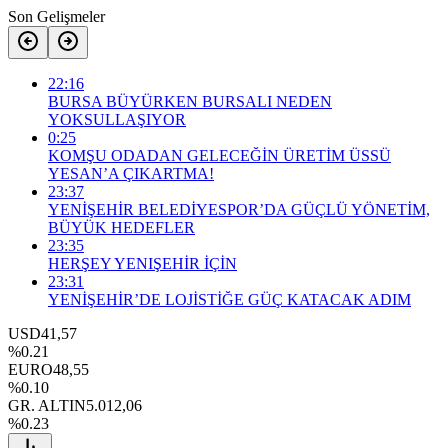
Son Gelişmeler
22:16
BURSA BÜYÜRKEN BURSALI NEDEN
YOKSULLAŞIYOR
0:25
KOMŞU ODADAN GELECEĞİN ÜRETİM ÜSSÜ
YESAN’A ÇIKARTMA!
23:37
YENİŞEHİR BELEDİYESPOR’DA GÜÇLÜ YÖNETİM,
BÜYÜK HEDEFLER
23:35
HERŞEY YENIŞEHİR İÇİN
23:31
YENİŞEHİR’DE LOJİSTİĞE GÜÇ KATACAK ADIM
USD
41,57
%0.21
EURO
48,55
%0.10
GR. ALTIN
5.012,06
%0.23