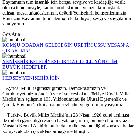
Bayramının tüm insanlık için barışa, sevgiye ve kardeşliğe vesile
olması temennisiyle, kamu kuruluşlarında ve özel kuruluşlarda
çalışan mesai arkadaşlarımın, değerli Yenişehirli hemşerilerimizin
Ramazan Bayramını tüm içtenliğimle kutluyor, sevgi ve saygılarımı
sunuyorum.
Göz Atın
KOMŞU ODADAN GELECEĞİN ÜRETİM ÜSSÜ YESAN’A
ÇIKARTMA!
YENİŞEHİR BELEDİYESPOR’DA GÜÇLÜ YÖNETİM,
BÜYÜK HEDEFLER
HERŞEY YENIŞEHİR İÇİN
Ayrıca, Milli Bağımsızlığımızın, Demokrasimizin ve
Cumhuriyetimizin öncüsü ve güvencesi olan Türkiye Büyük Millet
Meclisi’nin açılışının 103. Yıldönümünü ile Ulusal Egemenlik ve
Çocuk Bayramı’nı kutlamanın sevincini ve gururunu yaşıyoruz.
Türkiye Büyük Millet Meclisi’nin 23 Nisan 1920 günü açılması
ile millet egemenliği resmen hayata geçirilmiş bu önemli gün Gazi
Mustafa Kemal Atatürk tarafından millet egemenliğini sonsuza kadar
koruyacak olan çocuklara armağan edilmiştir.