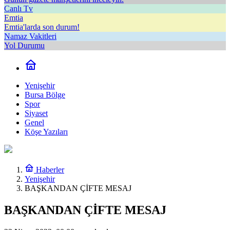
Canlı Tv
Emtia
Emtia'larda son durum!
Namaz Vakitleri
Yol Durumu
Yenişehir
Bursa Bölge
Spor
Siyaset
Genel
Köşe Yazıları
Haberler
Yenişehir
BAŞKANDAN ÇİFTE MESAJ
BAŞKANDAN ÇİFTE MESAJ