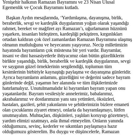
Yenişehir halkının Ramazan Bayramını ve 23 Nisan Ulusal
Egemenlik ve Çocuk Bayramını kutladı.
Başkan Aydın mesajlarında, ‘Yardımlaşma, dayanışma, birlik,
beraberlik, sevgi ve kardeşlik duygularının yoğun olarak yaşandığı
rahmet, bereket ve mağfiret ayı Ramazan’ı, uğurlamanın hüznünü
yaşarken, insanları birleştiren, kardeşliği pekiştiren, kırgınlıkları
ortadan kaldıran çok özel zamanlardan Ramazan Bayramına ulaşmış
olmanın mutluluğunu ve heyecanını yaşıyoruz. Necip milletimizin
hayatında bayramların çok müstesna bir yeri vardır. Bayramlar,
insani ve dini hassasiyetlerle ihtiyacımız olan bütün güzelliklerin
birlikte yaşandığı, birlik, beraberlik ve kardeşlik duygularının, sevgi
ve saygının güzel örneklerinin sergilendiği, toplumun tüm
kesimlerinin birbiriyle kaynaştığı paylaşma ve dayanışma günleridir.
Ayrıca bayramların anlamını, güzelliğini ve değerini sadece bayram
günlerinde değil, yaşamın her alanında ve tüm ilişkilerimizde
hatırlamalıyız. Unutulmamalıdır ki bayramları bayram yapan onu
yaşatanlardır. Bayram vesilesiyle annelerimiz, babalarımız,
akrabalarımız ve dostlarımızın yanı sıra yetimleri, öksüzleri,
hastaları, gazileri, şehit yakınlarını ve şehitlerimizin bizlere emaneti
olan çocuklarını ziyaret etmeyi, onlarla da bayramlaşmayı, lütfen
unutmayalım. Muhtaçları, düşkünleri, yaşlıları koruyup gözetmeyi,
yardım elimizi uzatmayı, asla ihmal etmeyelim. Onların yanında
olduğumuzu, sevinç, kederler ve sıkıntıları paylaşmaya hazır
olduğumuzu gösterelim. Bu duygu ve düşüncelerle, Ramazan