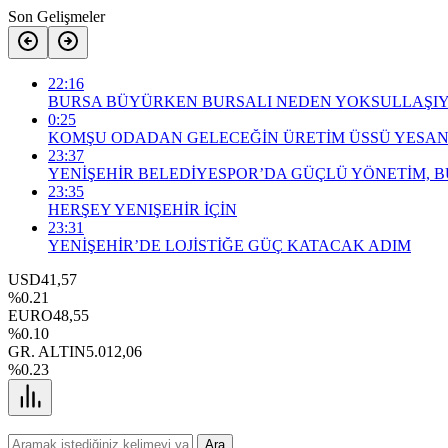
Son Gelişmeler
22:16
BURSA BÜYÜRKEN BURSALI NEDEN YOKSULLAŞI
0:25
KOMŞU ODADAN GELECEĞİN ÜRETİM ÜSSÜ YESAN
23:37
YENİŞEHİR BELEDİYESPOR’DA GÜÇLÜ YÖNETİM, 
23:35
HERŞEY YENIŞEHİR İÇİN
23:31
YENİŞEHİR’DE LOJİSTİĞE GÜÇ KATACAK ADIM
USD
41,57
%0.21
EURO
48,55
%0.10
GR. ALTIN
5.012,06
%0.23
Ara