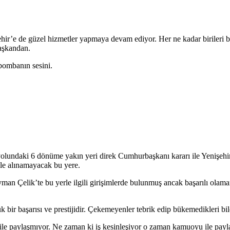
ir’e de güzel hizmetler yapmaya devam ediyor. Her ne kadar birileri bu 
aşkandan.
bombanın sesini.
k yolundaki 6 dönüme yakın yeri direk Cumhurbaşkanı kararı ile Yenişeh
ile alınamayacak bu yere.
an Çelik’te bu yerle ilgili girişimlerde bulunmuş ancak başarılı olama
r başarısı ve prestijidir. Çekemeyenler tebrik edip bükemedikleri bile
 ile paylaşmıyor. Ne zaman ki iş kesinleşiyor o zaman kamuoyu ile payl