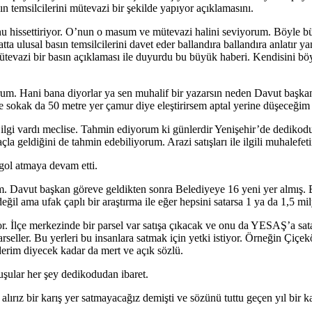
ın temsilcilerini mütevazi bir şekilde yapıyor açıklamasını.
unu hissettiriyor. O’nun o masum ve mütevazi halini seviyorum. Böyle bü
 hatta ulusal basın temsilcilerini davet eder ballandıra ballandıra anlat
mütevazi bir basın açıklaması ile duyurdu bu büyük haberi. Kendisini böy
rum. Hani bana diyorlar ya sen muhalif bir yazarsın neden Davut başkan
e sokak da 50 metre yer çamur diye eleştirirsem aptal yerine düşeceğim 
lgi vardı meclise. Tahmin ediyorum ki günlerdir Yenişehir’de dedikodu 
geldiğini de tahmin edebiliyorum. Arazi satışları ile ilgili muhalefetin
gol atmaya devam etti.
dindim. Davut başkan göreve geldikten sonra Belediyeye 16 yeni yer almış
 değil ama ufak çaplı bir araştırma ile eğer hepsini satarsa 1 ya da 1,5 m
r. İlçe merkezinde bir parsel var satışa çıkacak ve onu da YESAŞ’a sata
rseller. Bu yerleri bu insanlara satmak için yetki istiyor. Örneğin Çiç
 ederim diyecek kadar da mert ve açık sözlü.
uşular her şey dedikodudan ibaret.
lırız bir karış yer satmayacağız demişti ve sözünü tuttu geçen yıl bir k