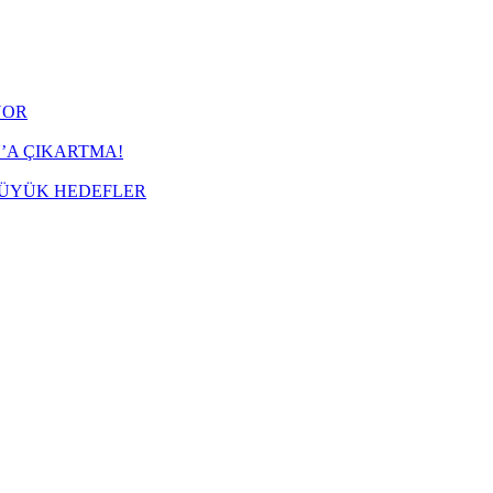
YOR
’A ÇIKARTMA!
BÜYÜK HEDEFLER