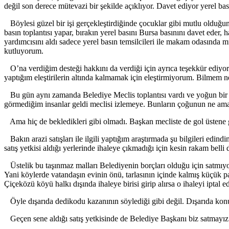
değil son derece mütevazi bir şekilde açıklıyor. Davet ediyor yerel bas
Böylesi güzel bir işi gerçekleştirdiğinde çocuklar gibi mutlu olduğ
basın toplantısı yapar, bırakın yerel basını Bursa basınını davet eder,
yardımcısını aldı sadece yerel basın temsilcileri ile makam odasında 
kutluyorum.
O’na verdiğim desteği hakkını da verdiği için ayrıca teşekkür ediyo
yaptığım eleştirilerin altında kalmamak için eleştirmiyorum. Bilmem n
Bu gün aynı zamanda Belediye Meclis toplantısı vardı ve yoğun bir i
görmediğim insanlar geldi meclisi izlemeye. Bunların çoğunun ne amaçla 
Ama hiç de bekledikleri gibi olmadı. Başkan mecliste de gol üstene 
Bakın arazi satışları ile ilgili yaptığım araştırmada şu bilgileri e
satış yetkisi aldığı yerlerinde ihaleye çıkmadığı için kesin rakam belli
Üstelik bu taşınmaz malları Belediyenin borçları olduğu için satmıyo
Yani köylerde vatandaşın evinin önü, tarlasının içinde kalmış küçük pa
Çiçeközü köyü halkı dışında ihaleye birisi girip alırsa o ihaleyi iptal
Öyle dışarıda dedikodu kazanının söylediği gibi değil. Dışarıda kon
Geçen sene aldığı satış yetkisinde de Belediye Başkanı biz satmayız a