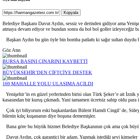
Kopyala
Belediye Başkanı Davut Aydın, sessiz ve derinden gidiyor ama Yenişeh
atmaya devam ediyor ve bundan sonra da bol bol goller izleyeceğiz b
Başkan Aydın bu gün öyle bin bomba patlattı ki sağır sultan duydu 
Göz Atın
BURSA BASINI ÇINARINI KAYBETTİ
BÜYÜKŞEHİR’DEN ÇİFTÇİYE DESTEK
169 MAHALLE YOLU ULAŞIMA AÇILDI
Yenişehir’in en güzel yerlerinden birisi olan Türk Şeker’e ait İzni
kasasından bir kuruş çıkmadı. Yani tamamen ücretsiz sahip oldu para 
Çok iyi biliyorum eski başkanlardan Bülent Hamdi Cingil’ de, Süleym
bilenin kılıç kuşananın diye boşuna dememişler.
Bana göre bu büyük hizmet Belediye Başkanının çok ama çok büyük bi
Davut Aydın, çok garantici bir adam. Yapmak istediği şeyi kimseler