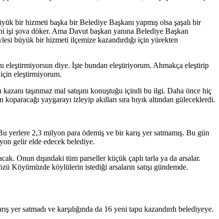
yük bir hizmeti başka bir Belediye Başkanı yapmış olsa şaşalı bir
ır yani işi şova döker. Ama Davut başkan yanına Belediye Başkan
lesi büyük bir hizmeti ilçemize kazandırdığı için yürekten
ı eleştirmiyorsun diye. İşte bundan eleştiriyorum. Ahmakça eleştirip
için eleştirmiyorum.
kazanı taşınmaz mal satışını konuştuğu içindi bu ilgi. Daha önce hiç
 koparacağı yaygarayı izleyip akılları sıra bıyık altından güleceklerdi.
. Bu yerlere 2,3 milyon para ödemiş ve bir karış yer satmamış. Bu gün
ilyon gelir elde edecek belediye.
cak. Onun dışındaki tüm parseller küçük çaplı tarla ya da arsalar.
eközü Köyümüzde köylülerin istediği arsaların satışı gündemde.
arış yer satmadı ve karşılığında da 16 yeni tapu kazandırdı belediyeye.