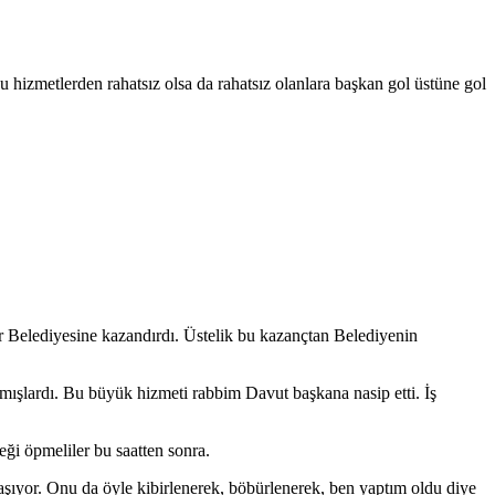
hizmetlerden rahatsız olsa da rahatsız olanlara başkan gol üstüne gol
ir Belediyesine kazandırdı. Üstelik bu kazançtan Belediyenin
mışlardı. Bu büyük hizmeti rabbim Davut başkana nasip etti. İş
ği öpmeliler bu saatten sonra.
aşıyor. Onu da öyle kibirlenerek, böbürlenerek, ben yaptım oldu diye