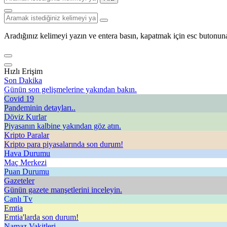
Aradığınız kelimeyi yazın ve entera basın, kapatmak için esc butonuna
Hızlı Erişim
Son Dakika
Günün son gelişmelerine yakından bakın.
Covid 19
Pandeminin detayları..
Döviz Kurlar
Piyasanın kalbine yakından göz atın.
Kripto Paralar
Kripto para piyasalarında son durum!
Hava Durumu
Maç Merkezi
Puan Durumu
Gazeteler
Günün gazete manşetlerini inceleyin.
Canlı Tv
Emtia
Emtia'larda son durum!
Namaz Vakitleri