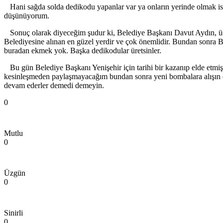
Hani sağda solda dedikodu yapanlar var ya onların yerinde olmak is
düşünüyorum.
Sonuç olarak diyeceğim şudur ki, Belediye Başkanı Davut Aydın, üç 
Belediyesine alınan en güzel yerdir ve çok önemlidir. Bundan sonra Be
buradan ekmek yok. Başka dedikodular üretsinler.
Bu gün Belediye Başkanı Yenişehir için tarihi bir kazanıp elde etmiş
kesinleşmeden paylaşmayacağım bundan sonra yeni bombalara alışın d
devam ederler demedi demeyin.
0
Mutlu
0
Üzgün
0
Sinirli
0