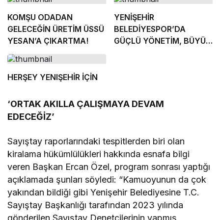
KOMŞU ODADAN
YENİŞEHİR
GELECEĞİN ÜRETİM ÜSSÜ
BELEDİYESPOR’DA
YESAN’A ÇIKARTMA!
GÜÇLÜ YÖNETİM, BÜYÜK
HEDEFLER
HERŞEY YENIŞEHİR İÇİN
‘ORTAK AKILLA ÇALIŞMAYA DEVAM
EDECEĞİZ’
Sayıştay raporlarındaki tespitlerden biri olan
kiralama hükümlülükleri hakkında esnafa bilgi
veren Başkan Ercan Özel, program sonrası yaptığı
açıklamada şunları söyledi: “Kamuoyunun da çok
yakından bildiği gibi Yenişehir Belediyesine T.C.
Sayıştay Başkanlığı tarafından 2023 yılında
gönderilen Sayıştay Denetçilerinin yapmış