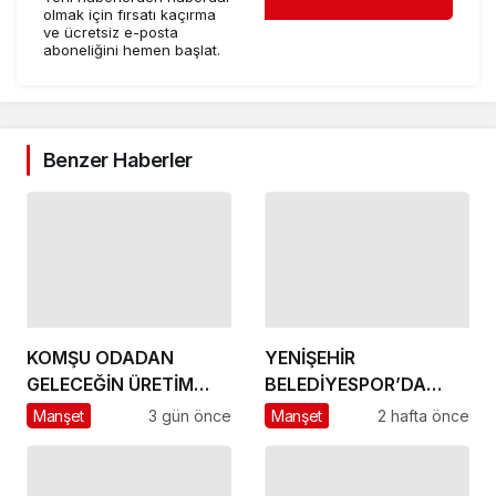
olmak için fırsatı kaçırma
ve ücretsiz e-posta
aboneliğini hemen başlat.
Benzer Haberler
KOMŞU ODADAN
YENİŞEHİR
GELECEĞİN ÜRETİM
BELEDİYESPOR’DA
ÜSSÜ YESAN’A
GÜÇLÜ YÖNETİM,
Manşet
3 gün önce
Manşet
2 hafta önce
ÇIKARTMA!
BÜYÜK HEDEFLER