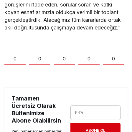
görüşlerini ifade eden, sorular soran ve katkı
koyan esnaflarımızla oldukça verimli bir toplantı
gerçekleştirdik. Alacağımız tüm kararlarda ortak
akıl doğrultusunda çalışmaya devam edeceğiz.”
0
0
0
0
0
Tamamen
Ücretsiz Olarak
Bültenimize
Abone Olabilirsin
ABONE OL
Yeni haberlerden haberdar