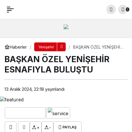
BAŞKAN ÖZEL YENİŞEHİR ESNAFIYLA
0
BULUŞTU
Yorum Yap
Paylaş
Haberler
BAŞKAN ÖZEL YENİŞEHİR
Yenişehir
ESNAFIYLA BULUŞTU
BAŞKAN ÖZEL YENİŞEHİR
ESNAFIYLA BULUŞTU
13 Aralık 2024, 22:18
yayınlandı
+
-
PAYLAŞ