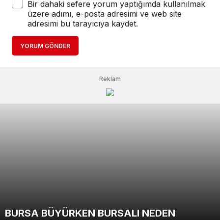
Bir dahaki sefere yorum yaptığımda kullanılmak
üzere adımı, e-posta adresimi ve web site
adresimi bu tarayıcıya kaydet.
YORUM GÖNDER
Reklam
BBP’li HAN; MUHSİN YAZICIOĞLU
“KADIN YOKSULLUĞUNUN OLMADIĞI BİR
BURSA BÜYÜRKEN BURSALI NEDEN
KOMŞU ODADAN GELECEĞİN ÜRETİM ÜSSÜ
YENİŞEHİR BELEDİYESPOR’DA GÜÇLÜ
YENİŞEHİR’DE LOJİSTİĞE GÜÇ KATACAK
MHP YENİŞEHİR İLÇE BİNASINDA TADİLAT
DAVASINDA ADALET MUTLAKA TECELLİ
TÜRKİYE” VİZYONUYLA DAĞITILAN
YENİŞEHİR’DE YAZ SPOR OKULU HEYECANI
ŞEMAKİ EVİ KAPILARINI YENİDEN