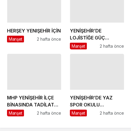
HERŞEY YENIŞEHİR İÇİN
YENİŞEHİR’DE
LOJİSTİĞE GÜÇ
Manşet
2 hafta önce
KATACAK ADIM
Manşet
2 hafta önce
MHP YENİŞEHİR İLÇE
YENİŞEHİR’DE YAZ
BİNASINDA TADİLAT
SPOR OKULU
BAŞLADI
HEYECANI BAŞLADI
Manşet
2 hafta önce
Manşet
2 hafta önce