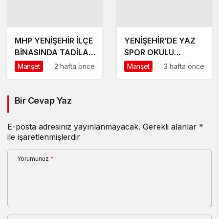
MHP YENİŞEHİR İLÇE
YENİŞEHİR’DE YAZ
BİNASINDA TADİLAT
SPOR OKULU
BAŞLADI
HEYECANI BAŞLADI
Manşet
2 hafta önce
Manşet
3 hafta önce
Bir Cevap Yaz
E-posta adresiniz yayınlanmayacak.
Gerekli alanlar
*
ile işaretlenmişlerdir
Yorumunuz
*