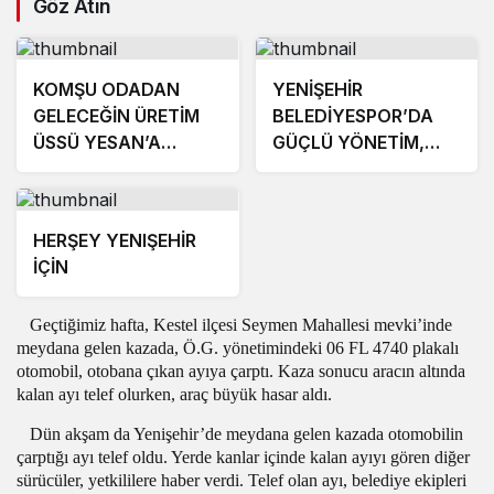
Göz Atın
KOMŞU ODADAN
YENİŞEHİR
GELECEĞİN ÜRETİM
BELEDİYESPOR’DA
ÜSSÜ YESAN’A
GÜÇLÜ YÖNETİM,
ÇIKARTMA!
BÜYÜK HEDEFLER
HERŞEY YENIŞEHİR
İÇİN
Geçtiğimiz hafta, Kestel ilçesi Seymen Mahallesi mevki’inde
meydana gelen kazada, Ö.G. yönetimindeki 06 FL 4740 plakalı
otomobil, otobana çıkan ayıya çarptı. Kaza sonucu aracın altında
kalan ayı telef olurken, araç büyük hasar aldı.
Dün akşam da Yenişehir’de meydana gelen kazada otomobilin
çarptığı ayı telef oldu. Yerde kanlar içinde kalan ayıyı gören diğer
sürücüler, yetkililere haber verdi. Telef olan ayı, belediye ekipleri