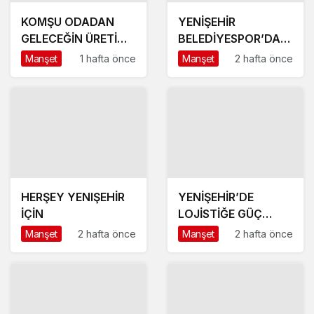
KOMŞU ODADAN
YENİŞEHİR
GELECEĞİN ÜRETİM
BELEDİYESPOR’DA
ÜSSÜ YESAN’A
GÜÇLÜ YÖNETİM,
Manşet
1 hafta önce
Manşet
2 hafta önce
ÇIKARTMA!
BÜYÜK HEDEFLER
HERŞEY YENIŞEHİR
YENİŞEHİR’DE
İÇİN
LOJİSTİĞE GÜÇ
KATACAK ADIM
Manşet
2 hafta önce
Manşet
2 hafta önce