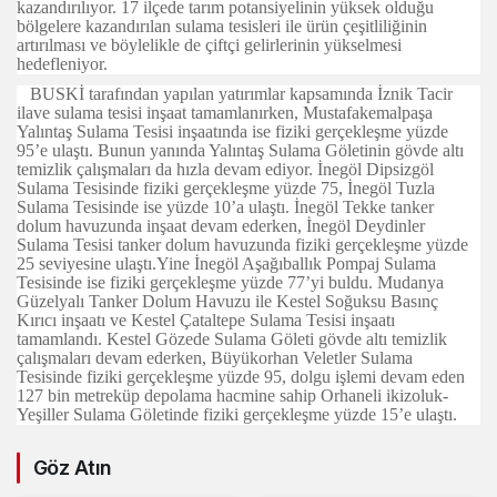
kazandırılıyor. 17 ilçede tarım potansiyelinin yüksek olduğu
bölgelere kazandırılan sulama tesisleri ile ürün çeşitliliğinin
artırılması ve böylelikle de çiftçi gelirlerinin yükselmesi
hedefleniyor.
BUSKİ tarafından yapılan yatırımlar kapsamında İznik Tacir
ilave sulama tesisi inşaat tamamlanırken, Mustafakemalpaşa
Yalıntaş Sulama Tesisi inşaatında ise fiziki gerçekleşme yüzde
95’e ulaştı. Bunun yanında Yalıntaş Sulama Göletinin gövde altı
temizlik çalışmaları da hızla devam ediyor. İnegöl Dipsizgöl
Sulama Tesisinde fiziki gerçekleşme yüzde 75, İnegöl Tuzla
Sulama Tesisinde ise yüzde 10’a ulaştı. İnegöl Tekke tanker
dolum havuzunda inşaat devam ederken, İnegöl Deydinler
Sulama Tesisi tanker dolum havuzunda fiziki gerçekleşme yüzde
25 seviyesine ulaştı.Yine İnegöl Aşağıballık Pompaj Sulama
Tesisinde ise fiziki gerçekleşme yüzde 77’yi buldu. Mudanya
Güzelyalı Tanker Dolum Havuzu ile Kestel Soğuksu Basınç
Kırıcı inşaatı ve Kestel Çataltepe Sulama Tesisi inşaatı
tamamlandı. Kestel Gözede Sulama Göleti gövde altı temizlik
çalışmaları devam ederken, Büyükorhan Veletler Sulama
Tesisinde fiziki gerçekleşme yüzde 95, dolgu işlemi devam eden
127 bin metreküp depolama hacmine sahip Orhaneli ikizoluk-
Yeşiller Sulama Göletinde fiziki gerçekleşme yüzde 15’e ulaştı.
Göz Atın