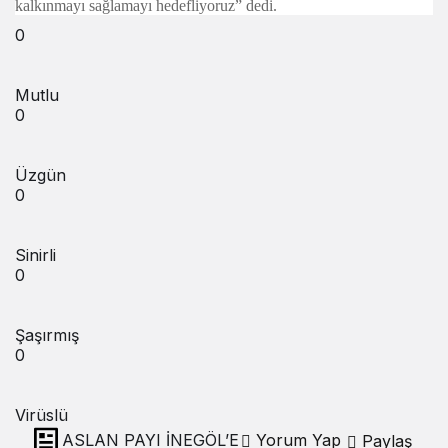
kalkınmayı sağlamayı hedefliyoruz” dedi.
0
Mutlu
0
Üzgün
0
Sinirli
0
Şaşırmış
0
Virüslü
ASLAN PAYI İNEGÖL’E
Yorum Yap
Paylaş