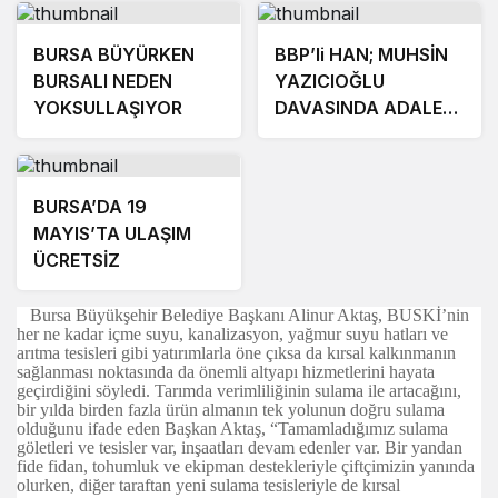
BURSA BÜYÜRKEN
BBP’li HAN; MUHSİN
BURSALI NEDEN
YAZICIOĞLU
YOKSULLAŞIYOR
DAVASINDA ADALET
MUTLAKA TECELLİ
EDECEKTİR
BURSA’DA 19
MAYIS’TA ULAŞIM
ÜCRETSİZ
Bursa Büyükşehir Belediye Başkanı Alinur Aktaş, BUSKİ’nin
her ne kadar içme suyu, kanalizasyon, yağmur suyu hatları ve
arıtma tesisleri gibi yatırımlarla öne çıksa da kırsal kalkınmanın
sağlanması noktasında da önemli altyapı hizmetlerini hayata
geçirdiğini söyledi. Tarımda verimliliğinin sulama ile artacağını,
bir yılda birden fazla ürün almanın tek yolunun doğru sulama
olduğunu ifade eden Başkan Aktaş, “Tamamladığımız sulama
göletleri ve tesisler var, inşaatları devam edenler var. Bir yandan
fide fidan, tohumluk ve ekipman destekleriyle çiftçimizin yanında
olurken, diğer taraftan yeni sulama tesisleriyle de kırsal