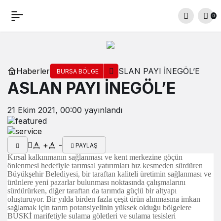
0
Haberler
ASLAN PAYI İNEGÖL’E
BURSA BÖLGE
ASLAN PAYI İNEGÖL’E
21 Ekim 2021, 00:00
yayınlandı
+
-
PAYLAŞ
Kırsal kalkınmanın sağlanması ve kent merkezine göçün
önlenmesi hedefiyle tarımsal yatırımları hız kesmeden sürdüren
Büyükşehir Belediyesi, bir taraftan kaliteli üretimin sağlanması ve
ürünlere yeni pazarlar bulunması noktasında çalışmalarını
sürdürürken, diğer taraftan da tarımda güçlü bir altyapı
oluşturuyor. Bir yılda birden fazla çeşit ürün alınmasına imkan
sağlamak için tarım potansiyelinin yüksek olduğu bölgelere
BUSKİ marifetiyle sulama göletleri ve sulama tesisleri