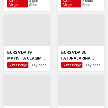
Bursa
3 gün
Bursa
2 hafta
Bölge
önce
Bölge
önce
MUTLAKA TECELLİ
EDECEKTİR
BURSA’DA 19
BURSA’DA SU
MAYIS’TA ULAŞIM
FATURALARINA
ÜCRETSİZ
İNDİRİM
Bursa Bölge
3 ay önce
Bursa Bölge
3 ay önce