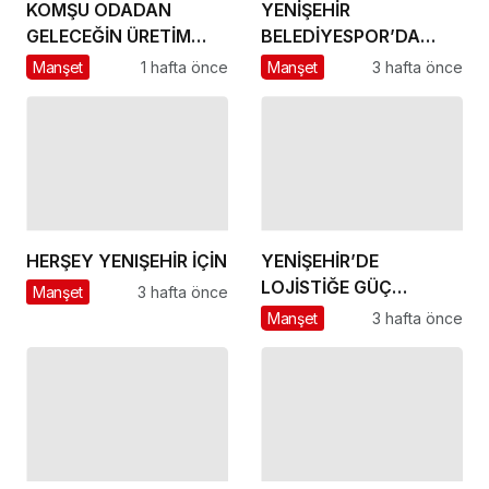
KOMŞU ODADAN
YENİŞEHİR
GELECEĞİN ÜRETİM
BELEDİYESPOR’DA
ÜSSÜ YESAN’A
GÜÇLÜ YÖNETİM,
Manşet
1 hafta önce
Manşet
3 hafta önce
ÇIKARTMA!
BÜYÜK HEDEFLER
HERŞEY YENIŞEHİR İÇİN
YENİŞEHİR’DE
LOJİSTİĞE GÜÇ
Manşet
3 hafta önce
KATACAK ADIM
Manşet
3 hafta önce