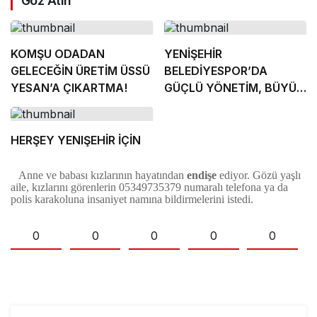
Göz Atın
KOMŞU ODADAN
YENİŞEHİR
GELECEĞİN ÜRETİM ÜSSÜ
BELEDİYESPOR’DA
YESAN’A ÇIKARTMA!
GÜÇLÜ YÖNETİM, BÜYÜK
HEDEFLER
HERŞEY YENIŞEHİR İÇİN
Anne ve babası kızlarının hayatından
endişe
ediyor. Gözü yaşlı
aile, kızlarını görenlerin 05349735379 numaralı telefona ya da
polis karakoluna insaniyet namına bildirmelerini istedi.
0
0
0
0
0