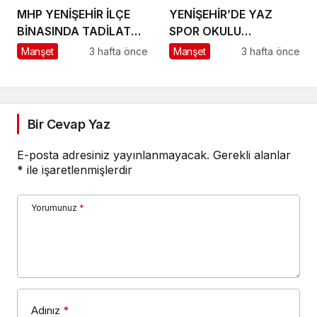
MHP YENİŞEHİR İLÇE
YENİŞEHİR’DE YAZ
BİNASINDA TADİLAT
SPOR OKULU
BAŞLADI
HEYECANI BAŞLADI
Manşet
3 hafta önce
Manşet
3 hafta önce
Bir Cevap Yaz
E-posta adresiniz yayınlanmayacak.
Gerekli alanlar
*
ile işaretlenmişlerdir
Yorumunuz
*
Adınız
*